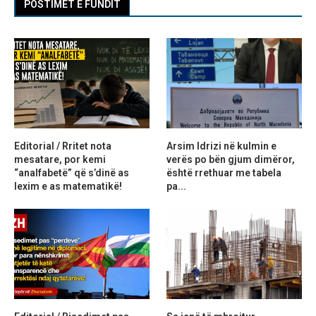
POSTIMET E FUNDIT
Editorial / Rritet nota
Arsim Idrizi në kulmin e
mesatare, por kemi
verës po bën gjum dimëror,
“analfabetë” që s’dinë as
është rrethuar me tabela
lexim e as matematikë!
pa...