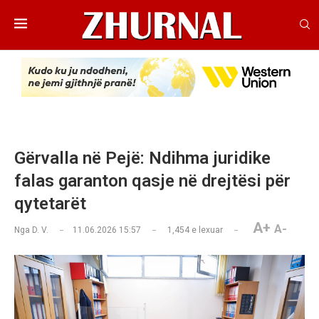
Gërvalla në Pejë: Ndihma juridike
falas garanton qasje në drejtësi për
qytetarët
A+
A-
Nga
D. V.
11.06.2026 15:57
1,454
e lexuar