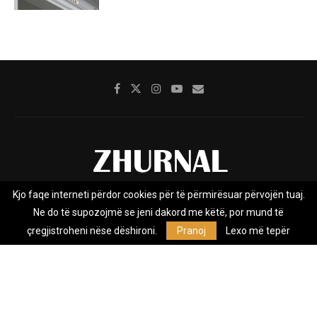
Kjo faqe interneti përdor cookies për të përmirësuar përvojën tuaj.
Rreth nesh
Impresumi
Marketing
Kontakt
Ne do të supozojmë se jeni dakord me këtë, por mund të
Privacy Policy
çregjistroheni nëse dëshironi.
Pranoj
Lexo më tepër
Zhurnal.mk është Agjenci e Lajmeve e pavarur, e themeluar në vitin
2009, që e mbulon Maqedoninë, Kosovën, Shqipërinë edhe lajmet
nga bota.
@2026 - All Right Reserved. Designed and Developed by
Anet.Com.Mk