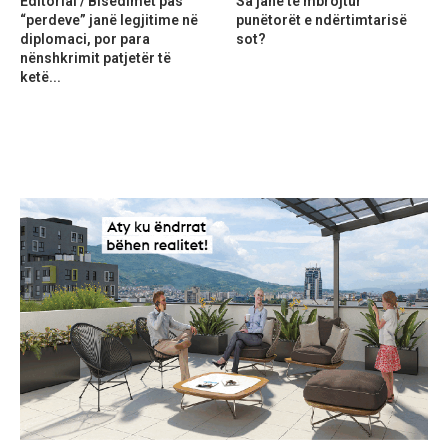
Editorial / Bisedimet pas
Sa janë të mbrojtur
“perdeve” janë legjitime në
punëtorët e ndërtimtarisë
diplomaci, por para
sot?
nënshkrimit patjetër të
ketë...