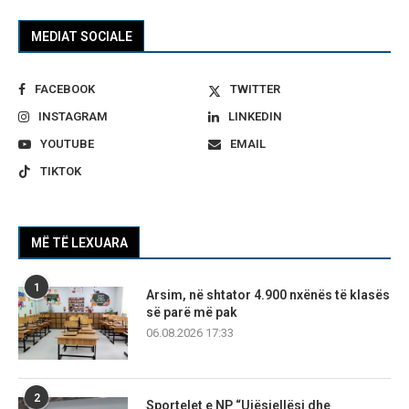
MEDIAT SOCIALE
FACEBOOK
TWITTER
INSTAGRAM
LINKEDIN
YOUTUBE
EMAIL
TIKTOK
MË TË LEXUARA
1
Arsim, në shtator 4.900 nxënës të klasës
së parë më pak
06.08.2026 17:33
2
Sportelet e NP “Ujësjellësi dhe