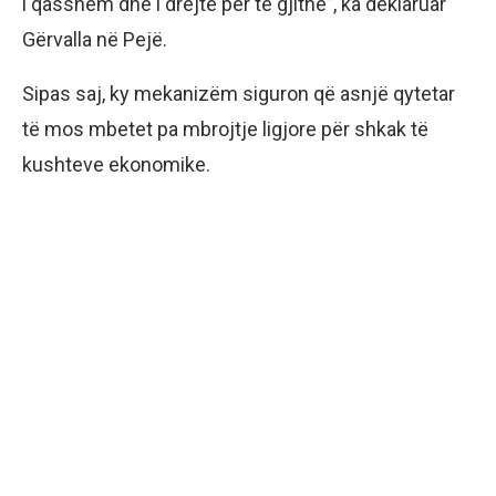
i qasshëm dhe i drejtë për të gjithë”, ka deklaruar
Gërvalla në Pejë.
Sipas saj, ky mekanizëm siguron që asnjë qytetar
të mos mbetet pa mbrojtje ligjore për shkak të
kushteve ekonomike.