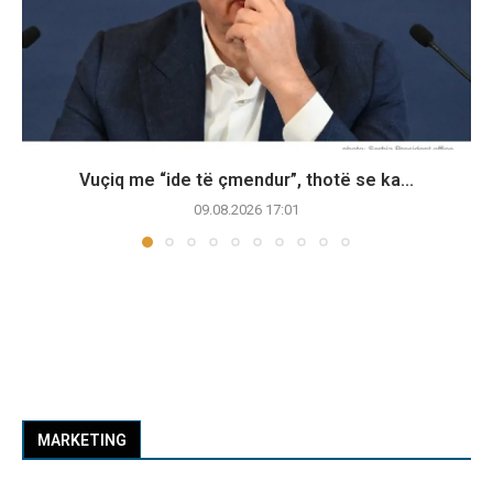
Vuçiq me “ide të çmendur”, thotë se ka...
09.08.2026 17:01
MARKETING