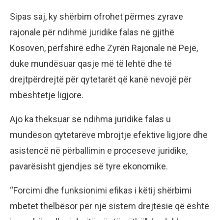
Sipas saj, ky shërbim ofrohet përmes zyrave
rajonale për ndihmë juridike falas në gjithë
Kosovën, përfshirë edhe Zyrën Rajonale në Pejë,
duke mundësuar qasje më të lehtë dhe të
drejtpërdrejtë për qytetarët që kanë nevojë për
mbështetje ligjore.
Ajo ka theksuar se ndihma juridike falas u
mundëson qytetarëve mbrojtje efektive ligjore dhe
asistencë në përballimin e proceseve juridike,
pavarësisht gjendjes së tyre ekonomike.
“Forcimi dhe funksionimi efikas i këtij shërbimi
mbetet thelbësor për një sistem drejtësie që është