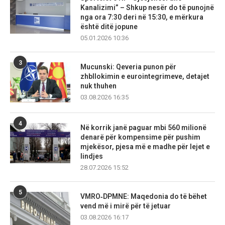
Kanalizimi” – Shkup nesër do të punojnë
nga ora 7:30 deri në 15:30, e mërkura
është ditë jopune
05.01.2026 10:36
3
Mucunski: Qeveria punon për
zhbllokimin e eurointegrimeve, detajet
nuk thuhen
03.08.2026 16:35
4
Në korrik janë paguar mbi 560 milionë
denarë për kompensime për pushim
mjekësor, pjesa më e madhe për lejet e
lindjes
28.07.2026 15:52
5
VMRO‑DPMNE: Maqedonia do të bëhet
vend më i mirë për të jetuar
03.08.2026 16:17