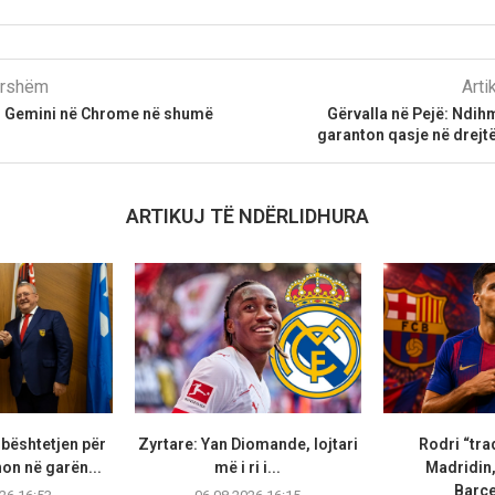
parshëm
Arti
n Gemini në Chrome në shumë
Gërvalla në Pejë: Ndihm
garanton qasje në drejtë
ARTIKUJ TË NDËRLIDHURA
bështetjen për
Zyrtare: Yan Diomande, lojtari
Rodri “tra
non në garën...
më i ri i...
Madridin,
Barc