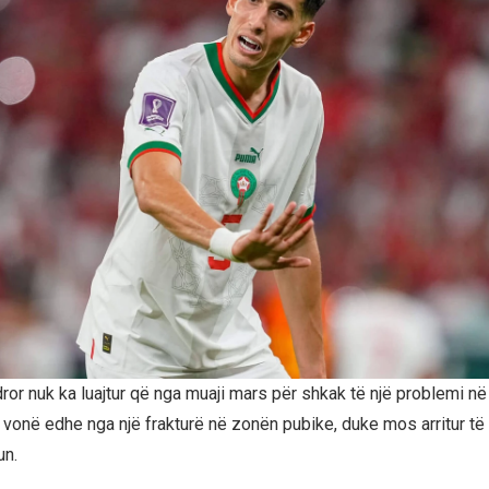
or nuk ka luajtur që nga muaji mars për shkak të një problemi në i
vonë edhe nga një frakturë në zonën pubike, duke mos arritur të
un.