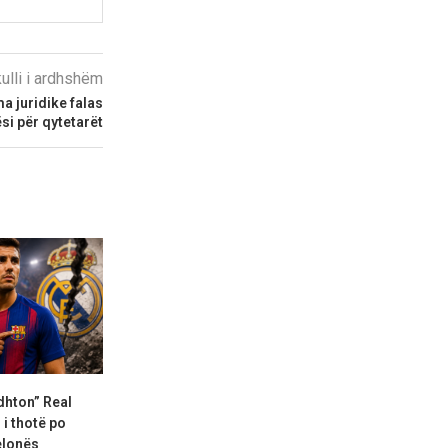
kulli i ardhshëm
a juridike falas
si për qytetarët
dhton” Real
Deschamps refuzoi një ofertë
Flick telefon
 i thotë po
multimilionëshe
Rodrin për t
elonës