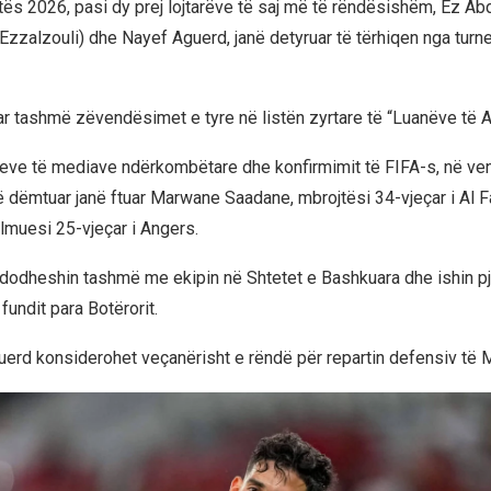
ës 2026, pasi dy prej lojtarëve të saj më të rëndësishëm, Ez Ab
zalzouli) dhe Nayef Aguerd, janë detyruar të tërhiqen nga turne
ar tashmë zëvendësimet e tyre në listën zyrtare të “Luanëve të At
eve të mediave ndërkombëtare dhe konfirmimit të FIFA-s, në ven
të dëmtuar janë ftuar Marwane Saadane, mbrojtësi 34-vjeçar i Al F
lmuesi 25-vjeçar i Angers.
 ndodheshin tashmë me ekipin në Shtetet e Bashkuara dhe ishin p
 fundit para Botërorit.
rd konsiderohet veçanërisht e rëndë për repartin defensiv të M