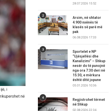
28.07.2026 15:52
2
Arsim, në shtator
4.900 nxënës të
klasës së parë më
pak
06.08.2026 17:33
3
Sportelet e NP
“Ujësjellësi dhe
Kanalizimi” – Shkup
nesër do të punojnë
nga ora 7:30 deri në
15:30, e mërkura
është ditë jopune
05.01.2026 10:36
jë, i
 rikuperohet në
4
Regjistrohet tërmet
në Shkup
02.08.2026 22:34