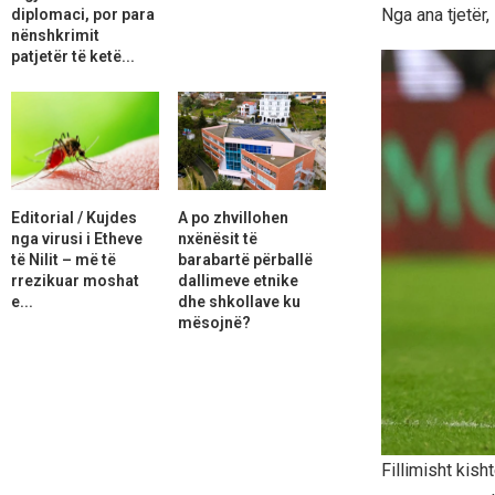
Nga ana tjetër
diplomaci, por para
nënshkrimit
patjetër të ketë...
Editorial / Kujdes
A po zhvillohen
nga virusi i Etheve
nxënësit të
të Nilit – më të
barabartë përballë
rrezikuar moshat
dallimeve etnike
e...
dhe shkollave ku
mësojnë?
Fillimisht kis