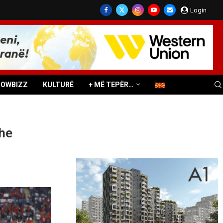
Login
HOWBIZZ
KULTURË
+ MË TEPËR…
dhe