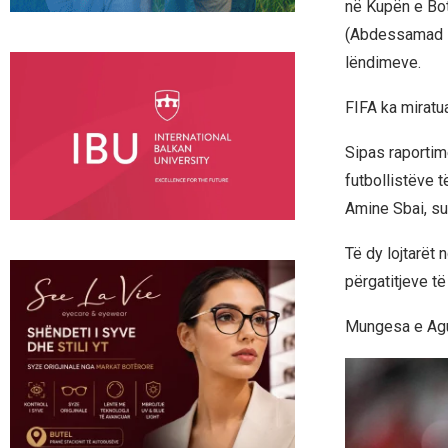
në Kupën e Bot
(Abdessamad Ez
lëndimeve.
FIFA ka miratu
Sipas raportim
futbollistëve 
Amine Sbai, su
Të dy lojtarët
përgatitjeve të
Mungesa e Ague