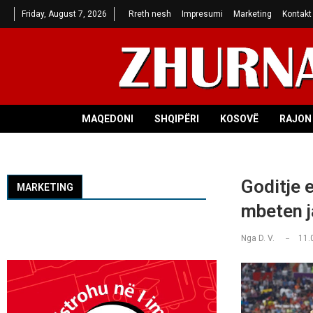
Friday, August 7, 2026
Rreth nesh
Impresumi
Marketing
Kontakt
MAQEDONI
SHQIPËRI
KOSOVË
RAJON 
Goditje 
MARKETING
mbeten j
Nga
D. V.
11.