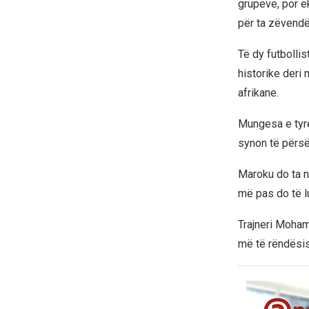
grupeve, por e
për ta zëvendë
Të dy futbollis
historike deri
afrikane.
Mungesa e tyr
synon të përsë
Maroku do ta ni
më pas do të l
Trajneri Mohame
më të rëndësi