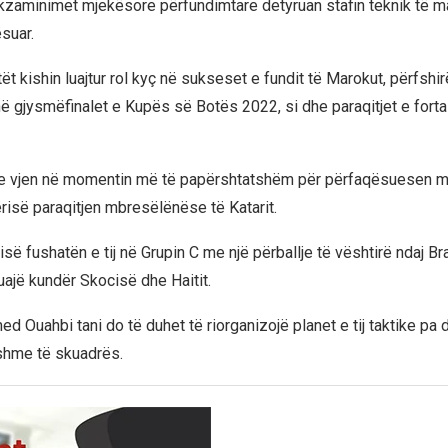
kzaminimet mjekësore përfundimtare detyruan stafin teknik të m
suar.
tët kishin luajtur rol kyç në sukseset e fundit të Marokut, përfshi
 në gjysmëfinalet e Kupës së Botës 2022, si dhe paraqitjet e fort
e vjen në momentin më të papërshtatshëm për përfaqësuesen ma
risë paraqitjen mbresëlënëse të Katarit.
së fushatën e tij në Grupin C me një përballje të vështirë ndaj Bra
uajë kundër Skocisë dhe Haitit.
d Ouahbi tani do të duhet të riorganizojë planet e tij taktike pa
shme të skuadrës.