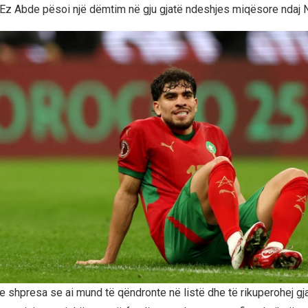
, Ez Abde pësoi një dëmtim në gju gjatë ndeshjes miqësore ndaj 
hte shpresa se ai mund të qëndronte në listë dhe të rikuperohej g