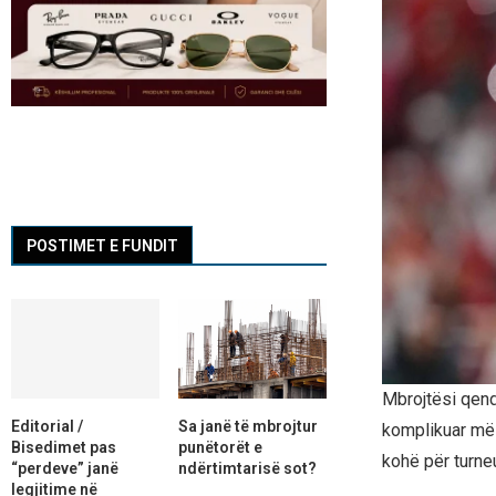
POSTIMET E FUNDIT
Mbrojtësi qendr
Editorial /
Sa janë të mbrojtur
komplikuar më 
Bisedimet pas
punëtorët e
kohë për turne
“perdeve” janë
ndërtimtarisë sot?
legjitime në