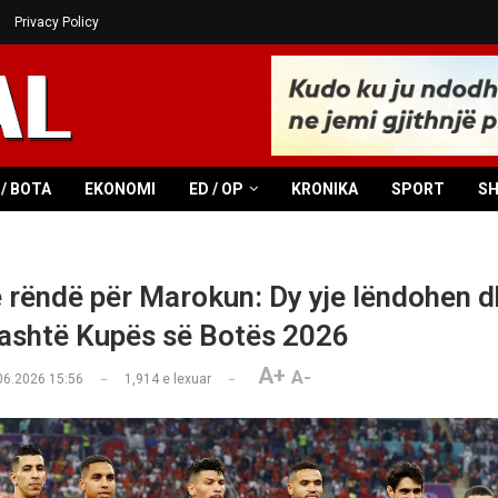
Privacy Policy
/ BOTA
EKONOMI
ED / OP
KRONIKA
SPORT
S
e rëndë për Marokun: Dy yje lëndohen 
ashtë Kupës së Botës 2026
A+
A-
06.2026 15:56
1,914
e lexuar