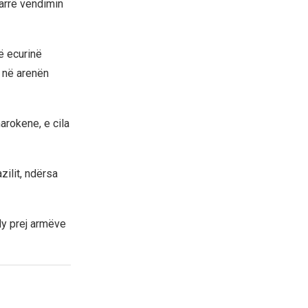
arrë vendimin
rë ecurinë
a në arenën
rokene, e cila
zilit, ndërsa
 dy prej armëve