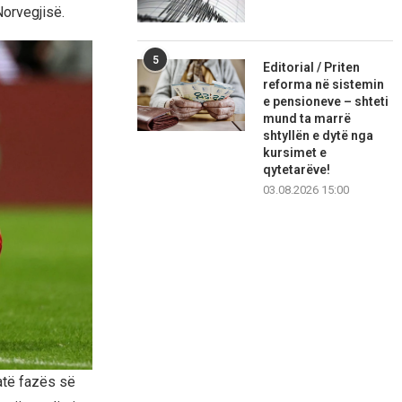
Norvegjisë.
5
Editorial / Priten
reforma në sistemin
e pensioneve – shteti
mund ta marrë
shtyllën e dytë nga
kursimet e
qytetarëve!
03.08.2026 15:00
jatë fazës së