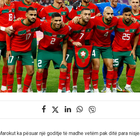
arokut ka pësuar një goditje të madhe vetëm pak ditë para nisj