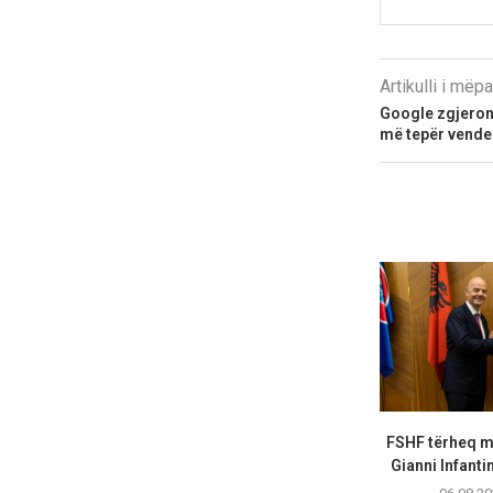
Artikulli i më
Google zgjero
më tepër vende
FSHF tërheq m
Gianni Infanti