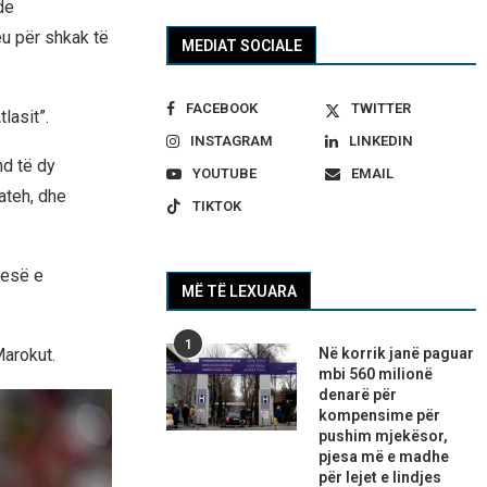
de
u për shkak të
MEDIAT SOCIALE
FACEBOOK
TWITTER
lasit”.
INSTAGRAM
LINKEDIN
d të dy
YOUTUBE
EMAIL
ateh, dhe
TIKTOK
jesë e
MË TË LEXUARA
1
Në korrik janë paguar
arokut.
mbi 560 milionë
denarë për
kompensime për
pushim mjekësor,
pjesa më e madhe
për lejet e lindjes