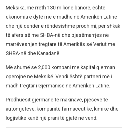
Meksika, me rreth 130 milionë banorë, është
ekonomia e dytë më e madhe në Amerikën Latine
dhe një qendër e rëndësishme prodhimi, për shkak
të afërsisë me SHBA-në dhe pjesëmarrjes në
marrëveshjen tregtare të Amerikës së Veriut me
SHBA-në dhe Kanadanë.
Më shumë se 2,000 kompani me kapital gjerman
operojnë në Meksikë. Vendi është partneri më i
madh tregtar i Gjermanisë në Amerikën Latine.
Prodhuesit gjermanë të makinave, pjesëve të
automjeteve, kompanitë farmaceutike, kimike dhe
logjistike kanë një prani të gjatë në vend.