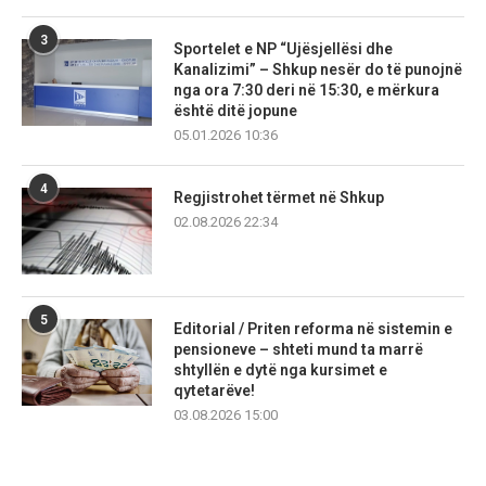
3
Sportelet e NP “Ujësjellësi dhe
Kanalizimi” – Shkup nesër do të punojnë
nga ora 7:30 deri në 15:30, e mërkura
është ditë jopune
05.01.2026 10:36
4
Regjistrohet tërmet në Shkup
02.08.2026 22:34
5
Editorial / Priten reforma në sistemin e
pensioneve – shteti mund ta marrë
shtyllën e dytë nga kursimet e
qytetarëve!
03.08.2026 15:00