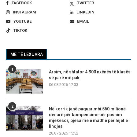
FACEBOOK
TWITTER
INSTAGRAM
LINKEDIN
YOUTUBE
EMAIL
TIKTOK
MË TË LEXUARA
1
Arsim, në shtator 4.900 nxënës të klasës
së parë më pak
06.08.2026 17:33
2
Në korrik janë paguar mbi 560 milionë
denarë për kompensime për pushim
mjekësor, pjesa më e madhe për lejet e
lindjes
28.07.2026 15:52