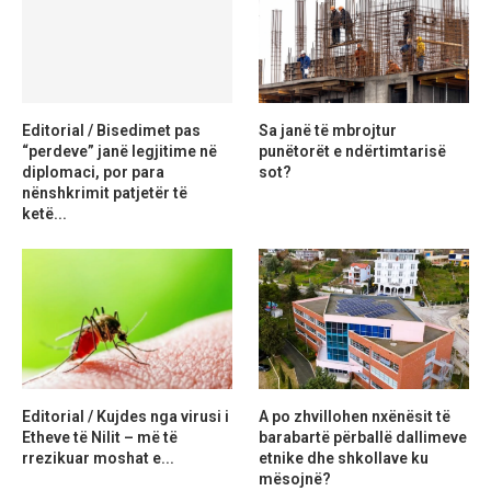
Editorial / Bisedimet pas
Sa janë të mbrojtur
“perdeve” janë legjitime në
punëtorët e ndërtimtarisë
diplomaci, por para
sot?
nënshkrimit patjetër të
ketë...
Editorial / Kujdes nga virusi i
A po zhvillohen nxënësit të
Etheve të Nilit – më të
barabartë përballë dallimeve
rrezikuar moshat e...
etnike dhe shkollave ku
mësojnë?