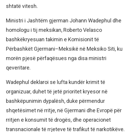
shtatë vitesh.
Ministri i Jashtëm gjerman Johann Wadephul dhe
homologu i tij meksikan, Roberto Velasco
bashkëkryesuan takimin e Komisionit të
Përbashkët Gjermani–Meksikë në Meksiko Siti, ku
morën pjesë përfaqësues nga disa ministri
qeveritare.
Wadephul deklaroi se lufta kundër krimit të
organizuar, duhet të jetë prioritet kryesor në
bashkëpunimin dypalësh, duke përmendur
shqetësimet në rritje, në Gjermani dhe Evropë për
rritjen e konsumit të drogës, dhe operacionet
transnacionale të rrjeteve të trafikut të narkotikëve.