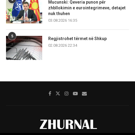
Mucunski: Qeveria punon për
zhbllokimin e eurointegrimeve, detajet
nuk thuhen
03.08.2026 16:35
5
Regjistrohet tërmet në Shkup
02.08.2026 22:34