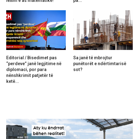
lexim e as matematikë!
pa...
Editorial / Bisedimet pas
Sa janë të mbrojtur
“perdeve” janë legjitime në
punëtorët e ndërtimtarisë
diplomaci, por para
sot?
nënshkrimit patjetër të
ketë...