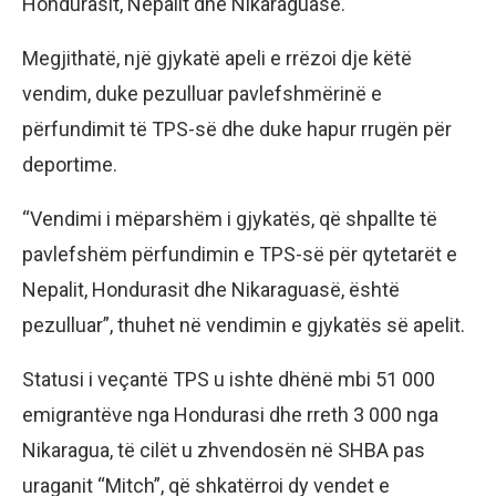
Hondurasit, Nepalit dhe Nikaraguasë.
Megjithatë, një gjykatë apeli e rrëzoi dje këtë
vendim, duke pezulluar pavlefshmërinë e
përfundimit të TPS-së dhe duke hapur rrugën për
deportime.
“Vendimi i mëparshëm i gjykatës, që shpallte të
pavlefshëm përfundimin e TPS-së për qytetarët e
Nepalit, Hondurasit dhe Nikaraguasë, është
pezulluar”, thuhet në vendimin e gjykatës së apelit.
Statusi i veçantë TPS u ishte dhënë mbi 51 000
emigrantëve nga Hondurasi dhe rreth 3 000 nga
Nikaragua, të cilët u zhvendosën në SHBA pas
uraganit “Mitch”, që shkatërroi dy vendet e