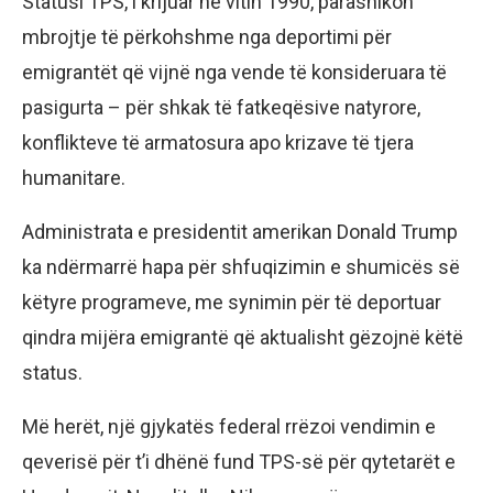
Statusi TPS, i krijuar në vitin 1990, parashikon
mbrojtje të përkohshme nga deportimi për
emigrantët që vijnë nga vende të konsideruara të
pasigurta – për shkak të fatkeqësive natyrore,
konflikteve të armatosura apo krizave të tjera
humanitare.
Administrata e presidentit amerikan Donald Trump
ka ndërmarrë hapa për shfuqizimin e shumicës së
këtyre programeve, me synimin për të deportuar
qindra mijëra emigrantë që aktualisht gëzojnë këtë
status.
Më herët, një gjykatës federal rrëzoi vendimin e
qeverisë për t’i dhënë fund TPS-së për qytetarët e