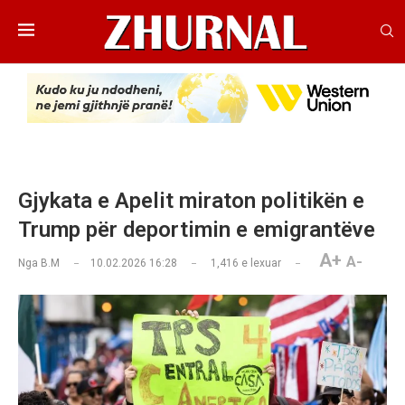
Gjykata e Apelit miraton politikën e
Trump për deportimin e emigrantëve
A+
A-
Nga
B.M
10.02.2026 16:28
1,416
e lexuar