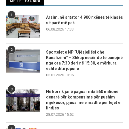
MË TË LEXUARA
1
Arsim, në shtator 4.900 nxënës të klasës
së parë më pak
06.08.2026 17:33
2
Sportelet e NP “Ujësjellësi dhe
Kanalizimi” – Shkup nesër do të punojnë
nga ora 7:30 deri në 15:30, e mërkura
është ditë jopune
05.01.2026 10:36
3
Në korrik janë paguar mbi 560 milionë
denarë për kompensime për pushim
mjekësor, pjesa më e madhe për lejet e
lindjes
28.07.2026 15:52
4