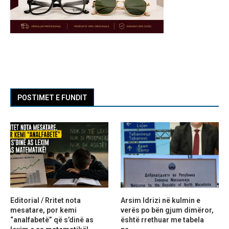
POSTIMET E FUNDIT
Editorial / Rritet nota
Arsim Idrizi në kulmin e
mesatare, por kemi
verës po bën gjum dimëror,
“analfabetë” që s’dinë as
është rrethuar me tabela