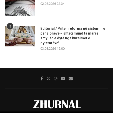
02.08.2026 22:34
5
Editorial / Priten reforma në sistemin e
pensioneve – shteti mund ta marrë
shtyllën e dytë nga kursimet e
qytetarëve!
03.08.2026 15:00