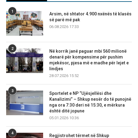
1
Arsim, në shtator 4.900 nxënës të klasës
së parë më pak
06.08.2026 17:33
2
Në korrik janë paguar mbi 560 milionë
denarë për kompensime për pushim
mjekësor, pjesa më e madhe për lejet e
lindjes
28.07.2026 15:52
3
Sportelet e NP “Ujësjellësi dhe
Kanalizimi” – Shkup nesër do të punojnë
nga ora 7:30 deri në 15:30, e mërkura
është ditë jopune
05.01.2026 10:36
4
Regjistrohet tërmet në Shkup