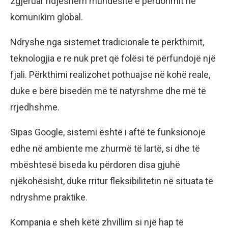
zgjeruar ndjeshëm mundësitë e përdorimit në
komunikim global.
Ndryshe nga sistemet tradicionale të përkthimit,
teknologjia e re nuk pret që folësi të përfundojë një
fjali. Përkthimi realizohet pothuajse në kohë reale,
duke e bërë bisedën më të natyrshme dhe më të
rrjedhshme.
Sipas Google, sistemi është i aftë të funksionojë
edhe në ambiente me zhurmë të lartë, si dhe të
mbështesë biseda ku përdoren disa gjuhë
njëkohësisht, duke rritur fleksibilitetin në situata të
ndryshme praktike.
Kompania e sheh këtë zhvillim si një hap të