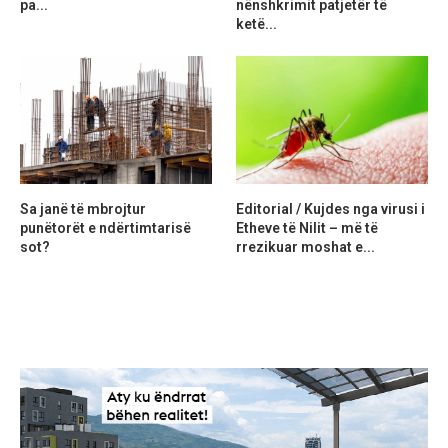
pa...
nënshkrimit patjetër të
ketë...
Sa janë të mbrojtur
Editorial / Kujdes nga virusi i
punëtorët e ndërtimtarisë
Etheve të Nilit – më të
sot?
rrezikuar moshat e...