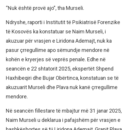
“Nuk është provë ajo”, tha Murseli.
Ndryshe, raporti i Institutit të Psikiatrisë Forenzike
të Kosovës ka konstatuar se Naim Murseli, i
akuzuar për vrasjen e Liridona Ademajt, nuk ka
pasur çrregullime apo sëmundje mendore në
kohën e kryerjes së veprës penale. Edhe në
seancën e 22 shtatorit 2025, ekspertët Shpend
Haxhibeqiri dhe Bujar Obërtinca, konstatuan se të
akuzuarit Murseli dhe Plava nuk kanë çrregullime
mendore.
Në seancën fillestare të mbajtur më 31 janar 2025,
Naim Murseli u deklarua i pafajshëm për vrasjen e
bashkëshortes së tij Liridona Ademajt, Granit Plava