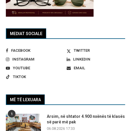
MEDIAT SOCIALE
FACEBOOK
TWITTER
INSTAGRAM
LINKEDIN
YOUTUBE
EMAIL
TIKTOK
MË TË LEXUARA
1
Arsim, në shtator 4.900 nxënës të klasës
së parë më pak
06.08.2026 17:33