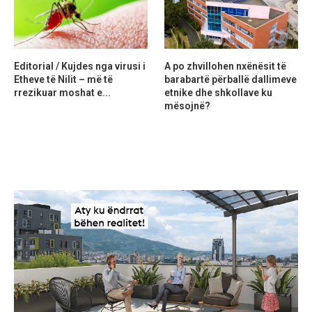
Editorial / Kujdes nga virusi i
A po zhvillohen nxënësit të
Etheve të Nilit – më të
barabartë përballë dallimeve
rrezikuar moshat e...
etnike dhe shkollave ku
mësojnë?