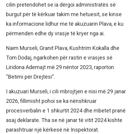
cilin pretendohet se ia dërgoi administratës së
burgut për të kërkuar takim me hetuesit, se kinse
ka informacione lidhur me të akuzuarin Plava, e ku
përmenden edhe dy vrasje të kryer nga ai.
Naim Murseli, Granit Plava, Kushtrim Kokalla dhe
Tom Dodaj, ngarkohen për rastin e vrasjes së
Liridona Ademajt më 29 nëntor 2023, raporton
“Betimi për Drejtësi”.
I akuzuari Murseli, i cili mbrojtjen e nisi më 29 janar
2026, fillimisht pohoi se ka nënshkruar
procesverbalin e 1 shkurtit 2024 dhe mbetet pranë
asaj deklarate. Tha se në janar të vitit 2024 kishte
parashtruar një kërkesë në Inspektorat.