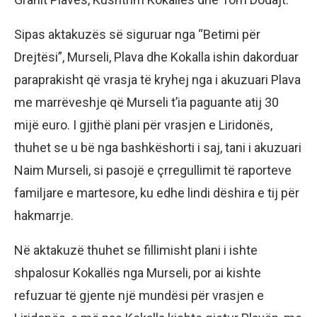
Sipas aktakuzës së siguruar nga “Betimi për
Drejtësi”, Murseli, Plava dhe Kokalla ishin dakorduar
paraprakisht që vrasja të kryhej nga i akuzuari Plava
me marrëveshje që Murseli t’ia paguante atij 30
mijë euro. I gjithë plani për vrasjen e Liridonës,
thuhet se u bë nga bashkëshorti i saj, tani i akuzuari
Naim Murseli, si pasojë e çrregullimit të raporteve
familjare e martesore, ku edhe lindi dëshira e tij për
hakmarrje.
Në aktakuzë thuhet se fillimisht plani i ishte
shpalosur Kokallës nga Murseli, por ai kishte
refuzuar të gjente një mundësi për vrasjen e