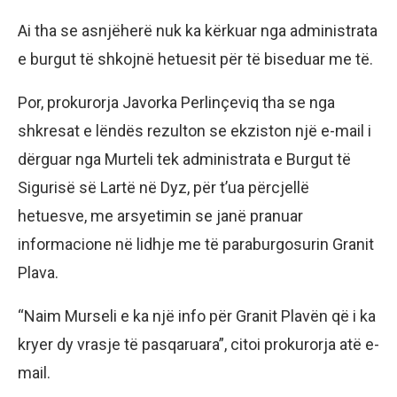
Ai tha se asnjëherë nuk ka kërkuar nga administrata
e burgut të shkojnë hetuesit për të biseduar me të.
Por, prokurorja Javorka Perlinçeviq tha se nga
shkresat e lëndës rezulton se ekziston një e-mail i
dërguar nga Murteli tek administrata e Burgut të
Sigurisë së Lartë në Dyz, për t’ua përcjellë
hetuesve, me arsyetimin se janë pranuar
informacione në lidhje me të paraburgosurin Granit
Plava.
“Naim Murseli e ka një info për Granit Plavën që i ka
kryer dy vrasje të pasqaruara”, citoi prokurorja atë e-
mail.