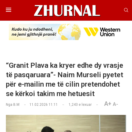
“Granit Plava ka kryer edhe dy vrasje
të pasqaruara”- Naim Murseli pyetet
për e-mailin me të cilin pretendohet
se kërkoi takim me hetuesit
A+
A-
Nga
B.M
11.02.2026 11:11
1,243
e lexuar