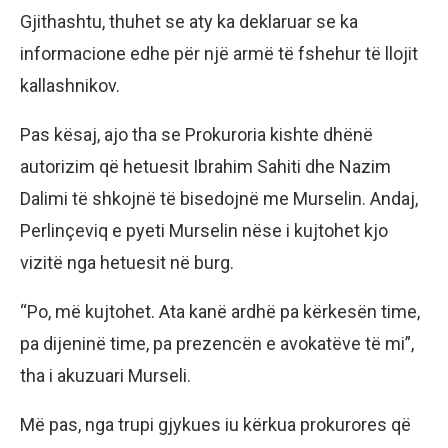
Gjithashtu, thuhet se aty ka deklaruar se ka
informacione edhe për një armë të fshehur të llojit
kallashnikov.
Pas kësaj, ajo tha se Prokuroria kishte dhënë
autorizim që hetuesit Ibrahim Sahiti dhe Nazim
Dalimi të shkojnë të bisedojnë me Murselin. Andaj,
Perlinçeviq e pyeti Murselin nëse i kujtohet kjo
vizitë nga hetuesit në burg.
“Po, më kujtohet. Ata kanë ardhë pa kërkesën time,
pa dijeninë time, pa prezencën e avokatëve të mi”,
tha i akuzuari Murseli.
Më pas, nga trupi gjykues iu kërkua prokurores që