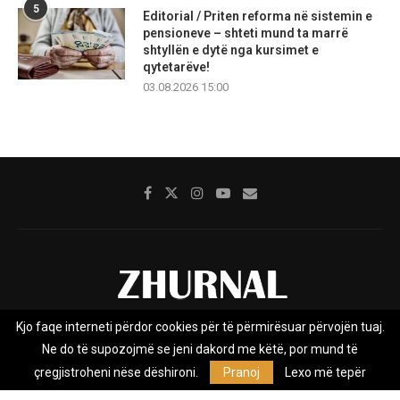
5
Editorial / Priten reforma në sistemin e
pensioneve – shteti mund ta marrë
shtyllën e dytë nga kursimet e
qytetarëve!
03.08.2026 15:00
Kjo faqe interneti përdor cookies për të përmirësuar përvojën tuaj.
Rreth nesh
Impresumi
Marketing
Kontakt
Ne do të supozojmë se jeni dakord me këtë, por mund të
Privacy Policy
çregjistroheni nëse dëshironi.
Pranoj
Lexo më tepër
Zhurnal.mk është Agjenci e Lajmeve e pavarur, e themeluar në vitin