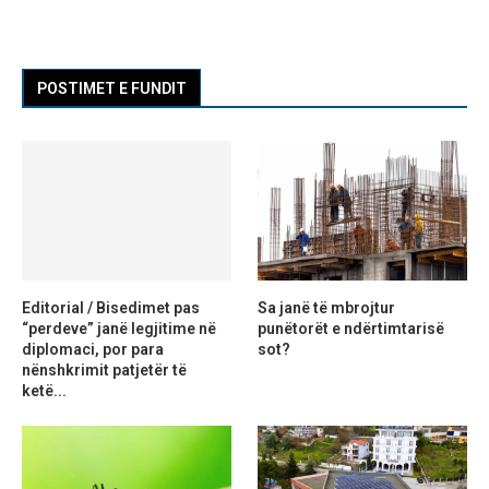
POSTIMET E FUNDIT
Editorial / Bisedimet pas
Sa janë të mbrojtur
“perdeve” janë legjitime në
punëtorët e ndërtimtarisë
diplomaci, por para
sot?
nënshkrimit patjetër të
ketë...