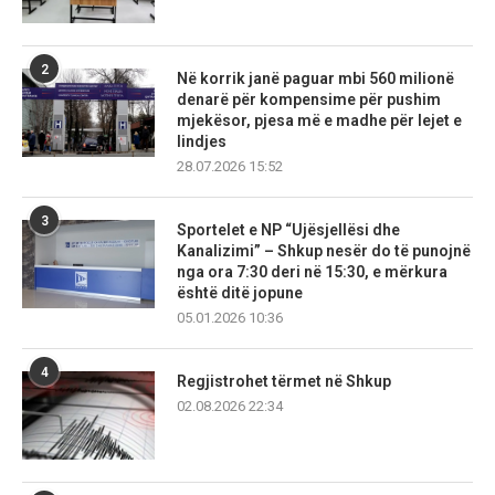
2
Në korrik janë paguar mbi 560 milionë
denarë për kompensime për pushim
mjekësor, pjesa më e madhe për lejet e
lindjes
28.07.2026 15:52
3
Sportelet e NP “Ujësjellësi dhe
Kanalizimi” – Shkup nesër do të punojnë
nga ora 7:30 deri në 15:30, e mërkura
është ditë jopune
05.01.2026 10:36
4
Regjistrohet tërmet në Shkup
02.08.2026 22:34