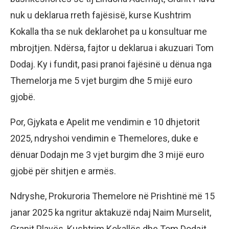
nuk u deklarua rreth fajësisë, kurse Kushtrim
Kokalla tha se nuk deklarohet pa u konsultuar me
mbrojtjen. Ndërsa, fajtor u deklarua i akuzuari Tom
Dodaj. Ky i fundit, pasi pranoi fajësinë u dënua nga
Themelorja me 5 vjet burgim dhe 5 mijë euro
gjobë.
Por, Gjykata e Apelit me vendimin e 10 dhjetorit
2025, ndryshoi vendimin e Themelores, duke e
dënuar Dodajn me 3 vjet burgim dhe 3 mijë euro
gjobë për shitjen e armës.
Ndryshe, Prokuroria Themelore në Prishtinë më 15
janar 2025 ka ngritur aktakuzë ndaj Naim Murselit,
Granit Plavës, Kushtrim Kokallës dhe Tom Dodajt.