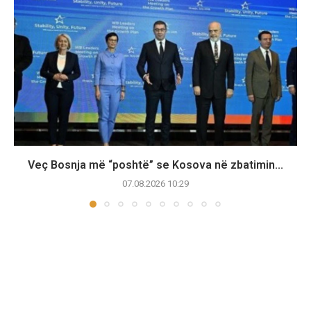
​Veç Bosnja më “poshtë” se Kosova në zbatimin...
07.08.2026 10:29