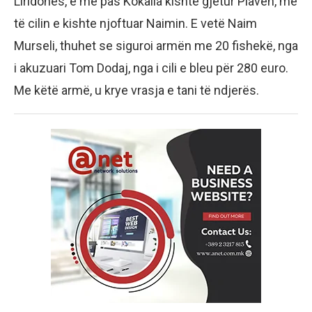
Liridonës, e më pas Kokalla kishte gjetur Plavën, me
të cilin e kishte njoftuar Naimin. E vetë Naim
Murseli, thuhet se siguroi armën me 20 fishekë, nga
i akuzuari Tom Dodaj, nga i cili e bleu për 280 euro.
Me këtë armë, u krye vrasja e tani të ndjerës.