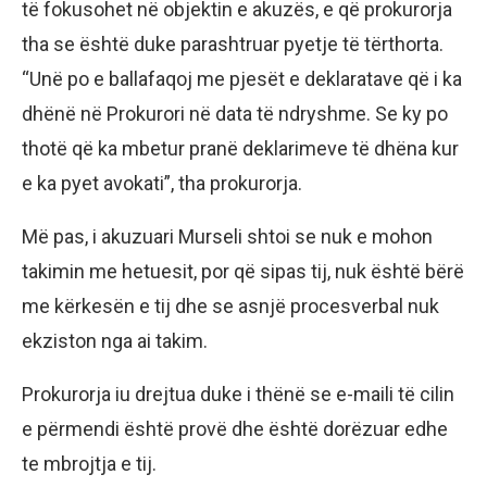
të fokusohet në objektin e akuzës, e që prokurorja
tha se është duke parashtruar pyetje të tërthorta.
“Unë po e ballafaqoj me pjesët e deklaratave që i ka
dhënë në Prokurori në data të ndryshme. Se ky po
thotë që ka mbetur pranë deklarimeve të dhëna kur
e ka pyet avokati”, tha prokurorja.
Më pas, i akuzuari Murseli shtoi se nuk e mohon
takimin me hetuesit, por që sipas tij, nuk është bërë
me kërkesën e tij dhe se asnjë procesverbal nuk
ekziston nga ai takim.
Prokurorja iu drejtua duke i thënë se e-maili të cilin
e përmendi është provë dhe është dorëzuar edhe
te mbrojtja e tij.