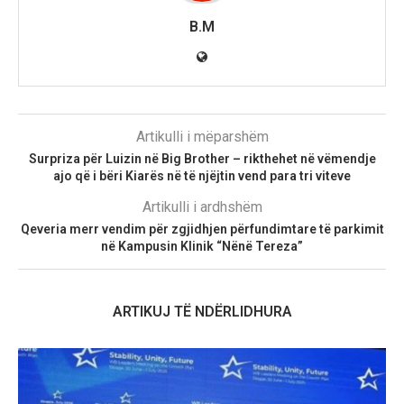
B.M
Artikulli i mëparshëm
Surpriza për Luizin në Big Brother – rikthehet në vëmendje
ajo që i bëri Kiarës në të njëjtin vend para tri viteve
Artikulli i ardhshëm
Qeveria merr vendim për zgjidhjen përfundimtare të parkimit
në Kampusin Klinik “Nënë Tereza”
ARTIKUJ TË NDËRLIDHURA