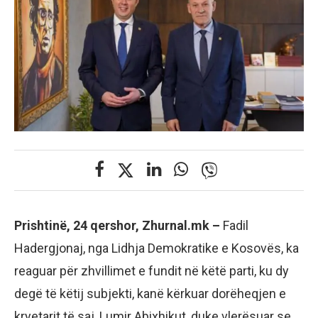
Prishtinë, 24 qershor, Zhurnal.mk –
Fadil
Hadergjonaj, nga Lidhja Demokratike e Kosovës, ka
reaguar për zhvillimet e fundit në këtë parti, ku dy
degë të këtij subjekti, kanë kërkuar dorëheqjen e
kryetarit të saj, Lumir Abixhikut, duke vlerësuar se,