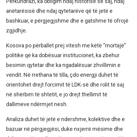
Përkundrazi, ka obligim ndaj historisë së saj, ndaj
anëtarësisë dhe ndaj qytetarëve që të jetë e
bashkuar, e përgjegjshme dhe e gatshme të ofrojë
zgjidhje.
Kosova po përballet prej vitesh me këtë “mortajë”
politike që ka dobësuar institucionet, ka zbehur
besimin qytetar dhe ka ngadalësuar zhvillimin e
vendit. Në rrethana të tilla, çdo energji duhet të
orientohet drejt forcimit të LDK-së dhe rolit të saj
në shërbim të shtetit, e jo drejt thellimit të
dallimeve ndërmjet nesh.
Analiza duhet të jetë e ndershme, kolektive dhe e
bazuar në përgjegjësi, duke nxjerrë mësime dhe