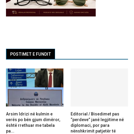
POSTIMET E FUNDIT
Arsim Idrizi në kulmin e
Editorial / Bisedimet pas
verës po bën gjum dimëror,
“perdeve” janë legjitime në
është rrethuar me tabela
diplomaci, por para
pa...
nënshkrimit patjetër të