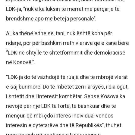
LDK-ja, ‘’nuk e ka luksin të merret me përçarje të
brendshme apo me beteja personale’’.
Ai, ka thënë edhe se, tani, nuk është koha për
ndarje, por për bashkim rreth vlerave që e kanë bërë
‘’LDK-në shtyllë të shtetformimit dhe demokracisë
në Kosovë.’’.
‘’LDK-ja do të vazhdojë të ruajë dhe të mbrojë vlerat
e saj burimore. Do të mbetet zëri i arsyes, i dialogut,
i shtetit dhe i interesit kombëtar. Sepse Kosova ka
nevojë për një LDK të fortë, të bashkuar dhe të
mençur, që mbi çdo interes individual vendos
interesin e qytetarëve dhe të Republikës’’, thuhet
mes tjerash në postimin e Hadergjonajt.