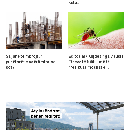
ketë...
Sa janë të mbrojtur
Editorial / Kujdes nga virusi i
punëtorët e ndërtimtarisë
Etheve të Nilit – më të
sot?
rrezikuar moshat e...