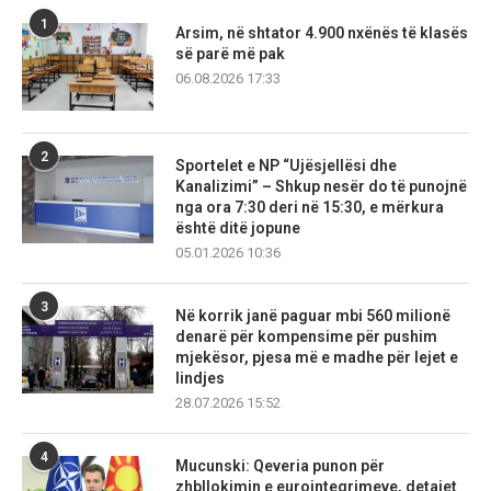
1
Arsim, në shtator 4.900 nxënës të klasës
së parë më pak
06.08.2026 17:33
2
Sportelet e NP “Ujësjellësi dhe
Kanalizimi” – Shkup nesër do të punojnë
nga ora 7:30 deri në 15:30, e mërkura
është ditë jopune
05.01.2026 10:36
3
Në korrik janë paguar mbi 560 milionë
denarë për kompensime për pushim
mjekësor, pjesa më e madhe për lejet e
lindjes
28.07.2026 15:52
4
Mucunski: Qeveria punon për
zhbllokimin e eurointegrimeve, detajet