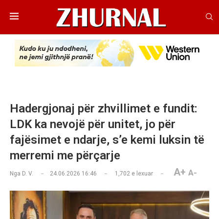
Hadergjonaj për zhvillimet e fundit:
LDK ka nevojë për unitet, jo për
fajësimet e ndarje, s’e kemi luksin të
merremi me përçarje
A+
A-
Nga
D. V.
24.06.2026 16:46
1,702
e lexuar