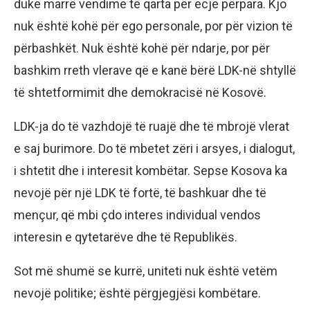
duke marrë vendime të qarta për ecje përpara. Kjo
nuk është kohë për ego personale, por për vizion të
përbashkët. Nuk është kohë për ndarje, por për
bashkim rreth vlerave që e kanë bërë LDK-në shtyllë
të shtetformimit dhe demokracisë në Kosovë.
LDK-ja do të vazhdojë të ruajë dhe të mbrojë vlerat
e saj burimore. Do të mbetet zëri i arsyes, i dialogut,
i shtetit dhe i interesit kombëtar. Sepse Kosova ka
nevojë për një LDK të fortë, të bashkuar dhe të
mençur, që mbi çdo interes individual vendos
interesin e qytetarëve dhe të Republikës.
Sot më shumë se kurrë, uniteti nuk është vetëm
nevojë politike; është përgjegjësi kombëtare.