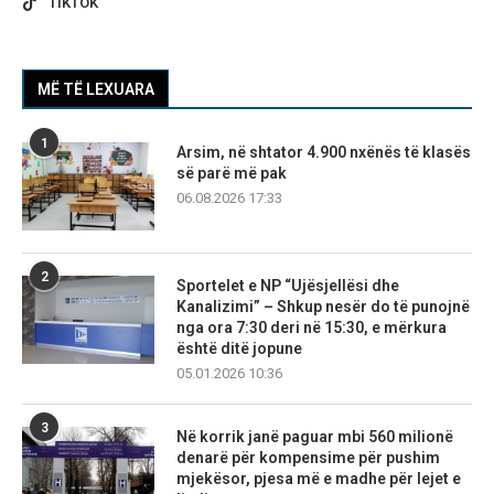
TIKTOK
MË TË LEXUARA
1
Arsim, në shtator 4.900 nxënës të klasës
së parë më pak
06.08.2026 17:33
2
Sportelet e NP “Ujësjellësi dhe
Kanalizimi” – Shkup nesër do të punojnë
nga ora 7:30 deri në 15:30, e mërkura
është ditë jopune
05.01.2026 10:36
3
Në korrik janë paguar mbi 560 milionë
denarë për kompensime për pushim
mjekësor, pjesa më e madhe për lejet e