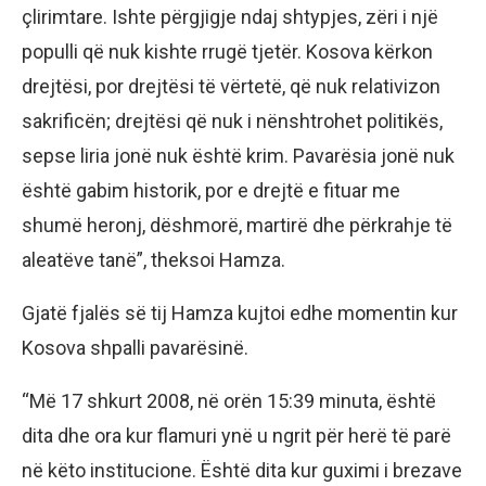
çlirimtare. Ishte përgjigje ndaj shtypjes, zëri i një
populli që nuk kishte rrugë tjetër. Kosova kërkon
drejtësi, por drejtësi të vërtetë, që nuk relativizon
sakrificën; drejtësi që nuk i nënshtrohet politikës,
sepse liria jonë nuk është krim. Pavarësia jonë nuk
është gabim historik, por e drejtë e fituar me
shumë heronj, dëshmorë, martirë dhe përkrahje të
aleatëve tanë”, theksoi Hamza.
Gjatë fjalës së tij Hamza kujtoi edhe momentin kur
Kosova shpalli pavarësinë.
“Më 17 shkurt 2008, në orën 15:39 minuta, është
dita dhe ora kur flamuri ynë u ngrit për herë të parë
në këto institucione. Është dita kur guximi i brezave