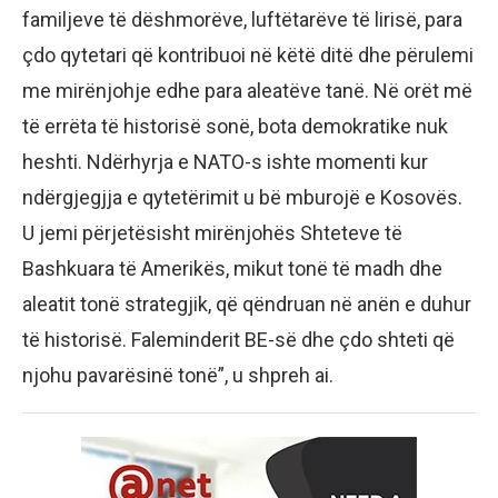
familjeve të dëshmorëve, luftëtarëve të lirisë, para
çdo qytetari që kontribuoi në këtë ditë dhe përulemi
me mirënjohje edhe para aleatëve tanë. Në orët më
të errëta të historisë sonë, bota demokratike nuk
heshti. Ndërhyrja e NATO-s ishte momenti kur
ndërgjegjja e qytetërimit u bë mburojë e Kosovës.
U jemi përjetësisht mirënjohës Shteteve të
Bashkuara të Amerikës, mikut tonë të madh dhe
aleatit tonë strategjik, që qëndruan në anën e duhur
të historisë. Faleminderit BE-së dhe çdo shteti që
njohu pavarësinë tonë”, u shpreh ai.