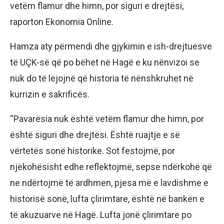
vetëm flamur dhe himn, por siguri e drejtësi,
raporton Ekonomia Online.
Hamza aty përmendi dhe gjykimin e ish-drejtuesve
të UÇK-së që po bëhet në Hagë e ku nënvizoi se
nuk do të lejojnë që historia të nënshkruhet në
kurrizin e sakrificës.
“Pavarësia nuk është vetëm flamur dhe himn, por
është siguri dhe drejtësi. Është ruajtje e së
vërtetës sonë historike. Sot festojmë, por
njëkohësisht edhe reflektojmë, sepse ndërkohë që
ne ndërtojmë të ardhmen, pjesa më e lavdishme e
historisë sonë, lufta çlirimtare, është në bankën e
të akuzuarve në Hagë. Lufta jonë çlirimtare po