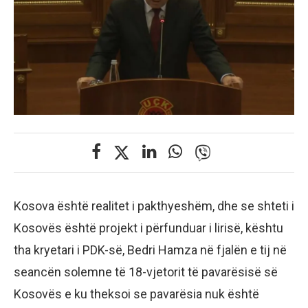
Kosova është realitet i pakthyeshëm, dhe se shteti i
Kosovës është projekt i përfunduar i lirisë, kështu
tha kryetari i PDK-së, Bedri Hamza në fjalën e tij në
seancën solemne të 18-vjetorit të pavarësisë së
Kosovës e ku theksoi se pavarësia nuk është