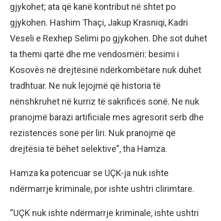
gjykohet; ata që kanë kontribut në shtet po
gjykohen. Hashim Thaçi, Jakup Krasniqi, Kadri
Veseli e Rexhep Selimi po gjykohen. Dhe sot duhet
ta themi qartë dhe me vendosmëri: besimi i
Kosovës në drejtësinë ndërkombëtare nuk duhet
tradhtuar. Ne nuk lejojmë që historia të
nënshkruhet në kurriz të sakrificës sonë. Ne nuk
pranojmë barazi artificiale mes agresorit serb dhe
rezistencës sonë për liri. Nuk pranojmë që
drejtësia të bëhet selektive”, tha Hamza.
Hamza ka potencuar se UÇK-ja nuk ishte
ndërmarrje kriminale, por ishte ushtri clirimtare.
“UÇK nuk ishte ndërmarrje kriminale, ishte ushtri