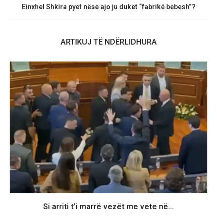
Einxhel Shkira pyet nëse ajo ju duket “fabrikë bebesh”?
ARTIKUJ TË NDËRLIDHURA
Si arriti t’i marrë vezët me vete në...