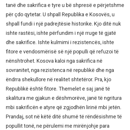
tanë dhe sakrifica e tyre u bë shpresë e përjetshme
për çdo qytetar. U shpall Republika e Kosovës, u
shpall fundi i një padrejtësie historike. Kjo ditë nuk
ishte rastësi, ishte përfundim i një rruge të gjatë
dhe sakrifice. Ishte kulmimi i rezistencës, ishte
fitore e vendosmërisë së një populli që refuzoi të
nënshtrohet. Kosova kaloi nga sakrifica në
sovranitet, nga rezistenca në republikë dhe nga
ëndrra shekullore në realitet shtetëror. Pra, kjo
Republikë është fitore. Themelet e saj janë të
skalitura me gjakun e dëshmorëve, janë të ngritura
mbi sakrificën e atyre që zgjodhën lirinë mbi jetën.
Prandaj, sot në këtë ditë shumë të rëndësishme të
popullit tonë, ne përulemi me mirënjohje para