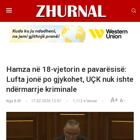
Hamza në 18-vjetorin e pavarësisë:
Lufta jonë po gjykohet, UÇK nuk ishte
ndërmarrje kriminale
A+
A-
Nga
B.M
17.02.2026 12:01
1,112
e lexuar