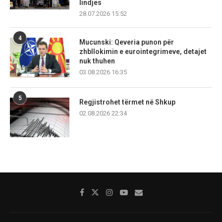
lindjes
28.07.2026 15:52
4
Mucunski: Qeveria punon për
zhbllokimin e eurointegrimeve, detajet
nuk thuhen
03.08.2026 16:35
5
Regjistrohet tërmet në Shkup
02.08.2026 22:34