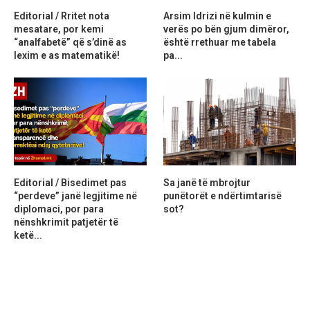
Editorial / Rritet nota
Arsim Idrizi në kulmin e
mesatare, por kemi
verës po bën gjum dimëror,
“analfabetë” që s’dinë as
është rrethuar me tabela
lexim e as matematikë!
pa...
Editorial / Bisedimet pas
Sa janë të mbrojtur
“perdeve” janë legjitime në
punëtorët e ndërtimtarisë
diplomaci, por para
sot?
nënshkrimit patjetër të
ketë...