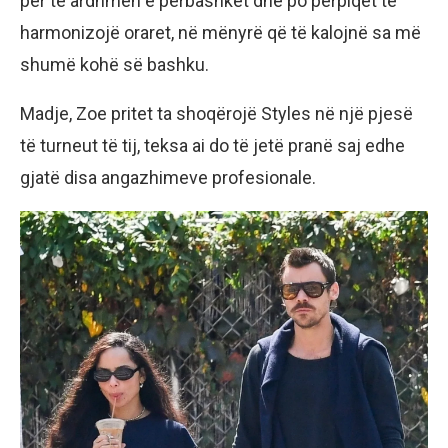
për të ardhmen e përbashkët dhe po përpiqet të
harmonizojë oraret, në mënyrë që të kalojnë sa më
shumë kohë së bashku.
Madje, Zoe pritet ta shoqërojë Styles në një pjesë
të turneut të tij, teksa ai do të jetë pranë saj edhe
gjatë disa angazhimeve profesionale.