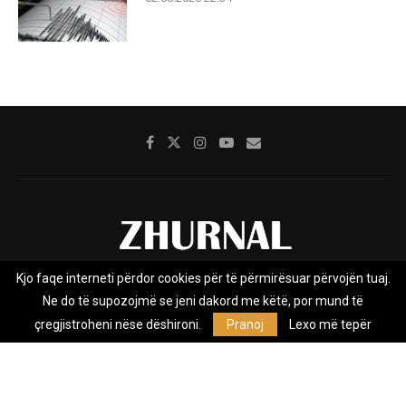
Kjo faqe interneti përdor cookies për të përmirësuar përvojën tuaj.
Rreth nesh
Impresumi
Marketing
Kontakt
Ne do të supozojmë se jeni dakord me këtë, por mund të
Privacy Policy
çregjistroheni nëse dëshironi.
Pranoj
Lexo më tepër
Zhurnal.mk është Agjenci e Lajmeve e pavarur, e themeluar në vitin
2009, që e mbulon Maqedoninë, Kosovën, Shqipërinë edhe lajmet
nga bota.