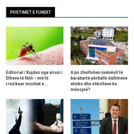
POSTIMET E FUNDIT
Editorial / Kujdes nga virusi i
A po zhvillohen nxënësit të
Etheve të Nilit – më të
barabartë përballë dallimeve
rrezikuar moshat e...
etnike dhe shkollave ku
mësojnë?