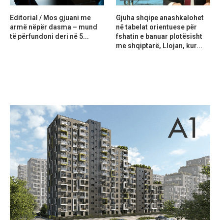
Editorial / Mos gjuani me
Gjuha shqipe anashkalohet
armë nëpër dasma – mund
në tabelat orientuese për
të përfundoni deri në 5...
fshatin e banuar plotësisht
me shqiptarë, Llojan, kur...