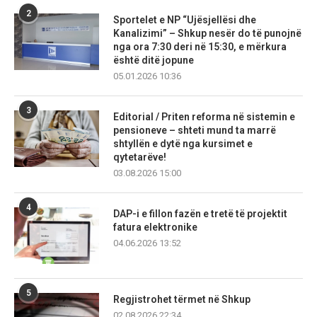
2
Sportelet e NP “Ujësjellësi dhe
Kanalizimi” – Shkup nesër do të punojnë
nga ora 7:30 deri në 15:30, e mërkura
është ditë jopune
05.01.2026 10:36
3
Editorial / Priten reforma në sistemin e
pensioneve – shteti mund ta marrë
shtyllën e dytë nga kursimet e
qytetarëve!
03.08.2026 15:00
4
DAP-i e fillon fazën e tretë të projektit
fatura elektronike
04.06.2026 13:52
5
Regjistrohet tërmet në Shkup
02.08.2026 22:34