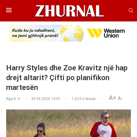
Harry Styles dhe Zoe Kravitz një hap
drejt altarit? Çifti po planifikon
martesën
A+
A-
Nga
D. V.
30.06.2026 14:07
1,623
e lexuar