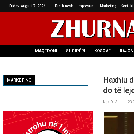
Friday, August 7, 2026
Rreth nesh
Impresumi
Marketing
Kontakt
MAQEDONI
SHQIPËRI
KOSOVË
RAJON 
Haxhiu d
MARKETING
do të lej
Nga
D. V.
23.