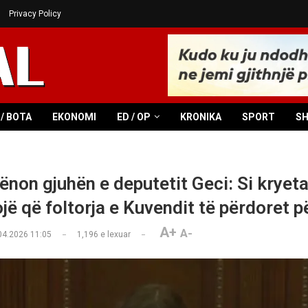
Privacy Policy
/ BOTA
EKONOMI
ED / OP
KRONIKA
SPORT
S
ënon gjuhën e deputetit Geci: Si kryet
ojë që foltorja e Kuvendit të përdoret 
A+
A-
04.2026 11:05
1,196
e lexuar