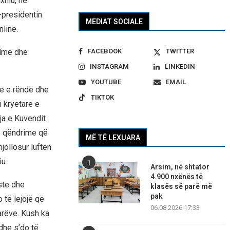
xhiu, në
-presidentin
MEDIAT SOCIALE
line.
FACEBOOK
TWITTER
ulme dhe
INSTAGRAM
LINKEDIN
YOUTUBE
EMAIL
te e rëndë dhe
TIKTOK
i kryetare e
rja e Kuvendit
e qëndrime që
MË TË LEXUARA
njollosur luftën
u.
1
Arsim, në shtator
4.900 nxënës të
ste dhe
klasës së parë më
pak
të lejojë që
06.08.2026 17:33
arëve. Kush ka
dhe s’do të