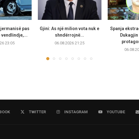
Gjermanisë pas
Gjini: As një milion vota nuk e
Spanja ekstr
vendlindje,...
shndërrojnë...
Dukagjin 
protagon
26 23:05
06.08.2026 21:25
06.08.2
BOOK
TWITTER
INSTAGRAM
YOUTUBE