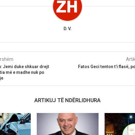
D. V.
parshëm
Arti
: Jemi duke shkuar drejt
Fatos Geci tenton t’i flasë, p
rtia më e madhe nuk po
je
ARTIKUJ TË NDËRLIDHURA