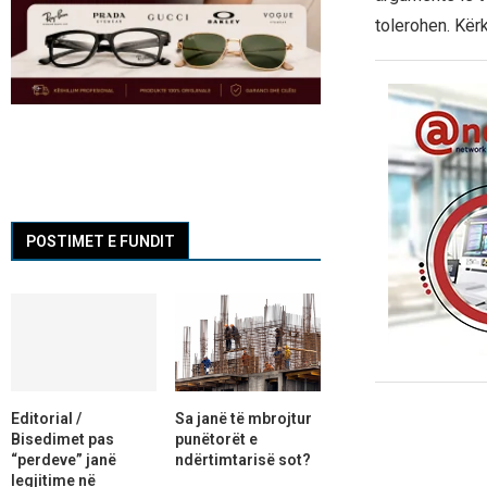
tolerohen. Kërk
POSTIMET E FUNDIT
Editorial /
Sa janë të mbrojtur
Bisedimet pas
punëtorët e
“perdeve” janë
ndërtimtarisë sot?
legjitime në