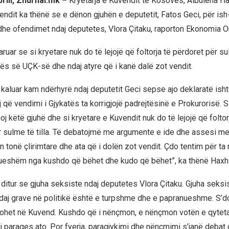
prill, Zhurnal.mk –
Kryetarja e Kuvendit të Kosovës, Albulena Ha
ndit ka thënë se e dënon gjuhën e deputetit, Fatos Geci, për ish
he ofendimet ndaj deputetes, Vlora Çitaku, raporton Ekonomia On
ruar se si kryetare nuk do të lejojë që foltorja të përdoret për s
ftës së UÇK-së dhe ndaj atyre që i kanë dalë zot vendit.
kaluar kam ndërhyrë ndaj deputetit Geci sepse ajo deklaratë ish
 që vendimi i Gjykatës ta korrigjojë padrejtësinë e Prokurorisë. S
j këtë gjuhë dhe si kryetare e Kuvendit nuk do të lejojë që folto
r sulme të tilla. Të debatojmë me argumente e ide dhe assesi m
n tonë çlirimtare dhe ata që i dolën zot vendit. Çdo tentim për ta 
ueshëm nga kushdo që bëhet dhe kudo që bëhet”, ka thënë Haxhi
 ditur se gjuha seksiste ndaj deputetes Vlora Çitaku. Gjuha seksi
aj grave në politikë është e turpshme dhe e papranueshme. S’do 
zohet në Kuvend. Kushdo që i nënçmon, e nënçmon votën e qytet
i paraqes ato. Por fyerja, paragjykimi dhe nënçmimi s’janë debat 