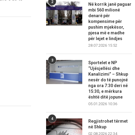
2
Në korrik janë paguar
mbi 560 milionë
denarë për
kompensime për
pushim mjekësor,
pjesa më e madhe
për lejet e lindjes
28.07.2026 15:52
3
Sportelet e NP
“Ujësjellësi dhe
Kanalizimi” – Shkup
nesër do të punojnë
nga ora 7:30 deri në
15:30, e mërkura
është ditë jopune
05.01.2026 10:36
4
Regjistrohet tërmet
në Shkup
02.08.2026 22:34