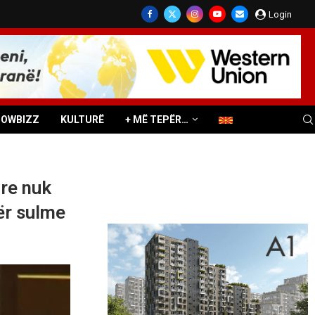
Login
HOWBIZZ
KULTURË
+ MË TEPËR…
are nuk
për sulme