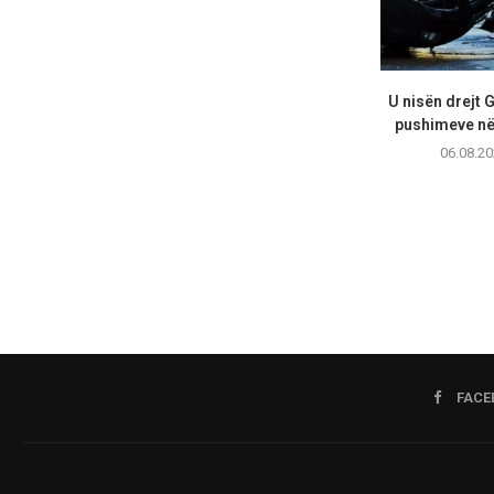
U nisën drejt 
pushimeve në 
06.08.20
FACE