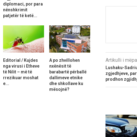
diplomaci, por para
nënshkrimit
patjetër të ketë...
Artikulli i më
Editorial / Kujdes
A po zhvillohen
nga virusi i Etheve
nxënësit të
Lushaku-Sadriu
të Nilit – më të
barabartë përballë
zgjedhjeve, pa
rrezikuar moshat
dallimeve etnike
prodhon zgjidh
e...
dhe shkollave ku
mësojnë?