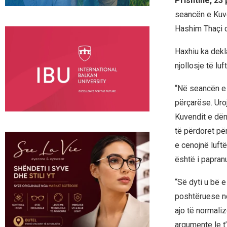
Prishtinë, 23 
seancën e Kuve
Hashim Thaçi d
Haxhiu ka dekla
njollosje të lu
“Në seancën e 
përçarëse. Uroj
Kuvendit e dëno
të përdoret pë
e cenojnë luftë
është i papran
“Së dyti u bë e
poshtëruese nd
ajo të normali
argumente le t’