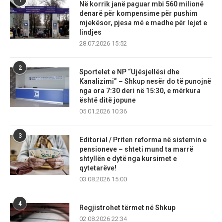
Në korrik janë paguar mbi 560 milionë
denarë për kompensime për pushim
mjekësor, pjesa më e madhe për lejet e
lindjes
28.07.2026 15:52
2
Sportelet e NP “Ujësjellësi dhe
Kanalizimi” – Shkup nesër do të punojnë
nga ora 7:30 deri në 15:30, e mërkura
është ditë jopune
05.01.2026 10:36
3
Editorial / Priten reforma në sistemin e
pensioneve – shteti mund ta marrë
shtyllën e dytë nga kursimet e
qytetarëve!
03.08.2026 15:00
4
Regjistrohet tërmet në Shkup
02.08.2026 22:34