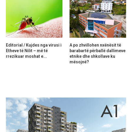
Editorial / Kujdes nga virusi i
A po zhvillohen nxënësit të
Etheve të Nilit – më të
barabartë përballë dallimeve
rrezikuar moshat e...
etnike dhe shkollave ku
mësojnë?