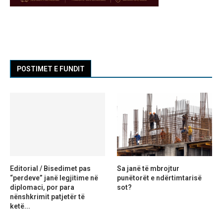
POSTIMET E FUNDIT
Editorial / Bisedimet pas
Sa janë të mbrojtur
“perdeve” janë legjitime në
punëtorët e ndërtimtarisë
diplomaci, por para
sot?
nënshkrimit patjetër të
ketë...