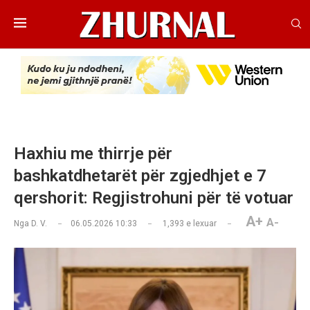
Haxhiu me thirrje për
bashkatdhetarët për zgjedhjet e 7
qershorit: Regjistrohuni për të votuar
A+
A-
Nga
D. V.
06.05.2026 10:33
1,393
e lexuar