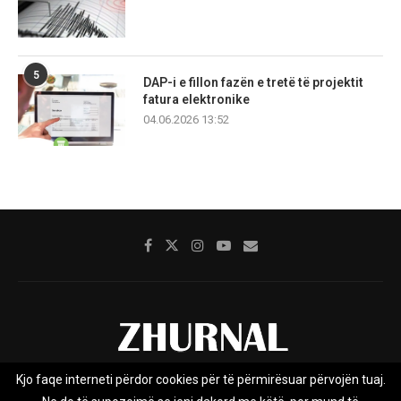
5
DAP-i e fillon fazën e tretë të projektit
fatura elektronike
04.06.2026 13:52
Kjo faqe interneti përdor cookies për të përmirësuar përvojën tuaj.
Rreth nesh
Impresumi
Marketing
Kontakt