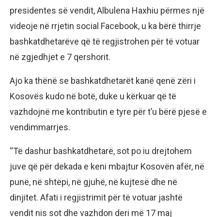
presidentes së vendit, Albulena Haxhiu përmes një
videoje në rrjetin social Facebook, u ka bërë thirrje
bashkatdhetarëve që të regjistrohen për të votuar
në zgjedhjet e 7 qershorit.
Ajo ka thënë se bashkatdhetarët kanë qenë zëri i
Kosovës kudo në botë, duke u kërkuar që të
vazhdojnë me kontributin e tyre për t’u bërë pjesë e
vendimmarrjes.
“Të dashur bashkatdhetarë, sot po iu drejtohem
juve që për dekada e keni mbajtur Kosovën afër, në
punë, në shtëpi, në gjuhë, në kujtesë dhe në
dinjitet. Afati i regjistrimit për të votuar jashtë
vendit nis sot dhe vazhdon deri më 17 maj