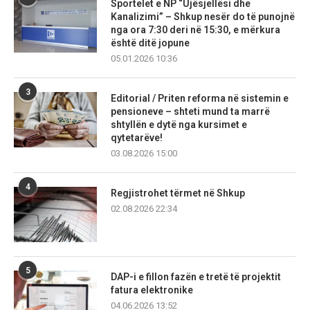
Sportelet e NP “Ujësjellësi dhe
Kanalizimi” – Shkup nesër do të punojnë
nga ora 7:30 deri në 15:30, e mërkura
është ditë jopune
05.01.2026 10:36
3
Editorial / Priten reforma në sistemin e
pensioneve – shteti mund ta marrë
shtyllën e dytë nga kursimet e
qytetarëve!
03.08.2026 15:00
4
Regjistrohet tërmet në Shkup
02.08.2026 22:34
5
DAP-i e fillon fazën e tretë të projektit
fatura elektronike
04.06.2026 13:52