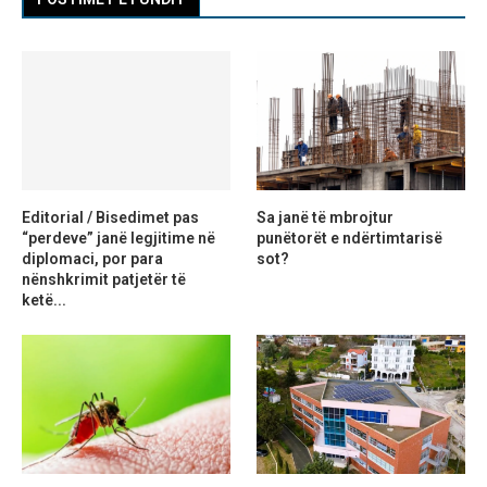
Editorial / Bisedimet pas
Sa janë të mbrojtur
“perdeve” janë legjitime në
punëtorët e ndërtimtarisë
diplomaci, por para
sot?
nënshkrimit patjetër të
ketë...