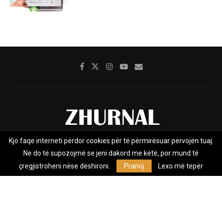
Kjo faqe interneti përdor cookies për të përmirësuar përvojën tuaj.
Rreth nesh
Impresumi
Marketing
Kontakt
Ne do të supozojmë se jeni dakord me këtë, por mund të
Privacy Policy
çregjistroheni nëse dëshironi.
Pranoj
Lexo më tepër
Zhurnal.mk është Agjenci e Lajmeve e pavarur, e themeluar në vitin
2009, që e mbulon Maqedoninë, Kosovën, Shqipërinë edhe lajmet
nga bota.
@2026 - All Right Reserved. Designed and Developed by