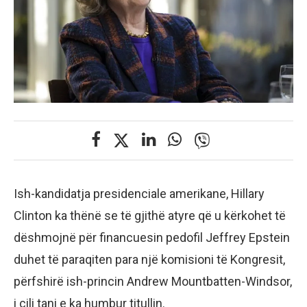
Ish-kandidatja presidenciale amerikane, Hillary
Clinton ka thënë se të gjithë atyre që u kërkohet të
dëshmojnë për financuesin pedofil Jeffrey Epstein
duhet të paraqiten para një komisioni të Kongresit,
përfshirë ish-princin Andrew Mountbatten-Windsor,
i cili tani e ka humbur titullin.