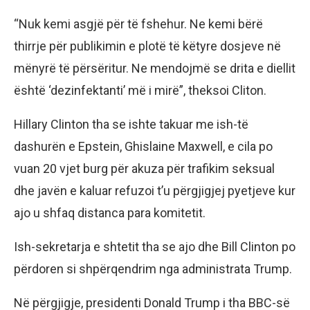
“Nuk kemi asgjë për të fshehur. Ne kemi bërë
thirrje për publikimin e plotë të këtyre dosjeve në
mënyrë të përsëritur. Ne mendojmë se drita e diellit
është ‘dezinfektanti’ më i mirë”, theksoi Cliton.
Hillary Clinton tha se ishte takuar me ish-të
dashurën e Epstein, Ghislaine Maxwell, e cila po
vuan 20 vjet burg për akuza për trafikim seksual
dhe javën e kaluar refuzoi t’u përgjigjej pyetjeve kur
ajo u shfaq distanca para komitetit.
Ish-sekretarja e shtetit tha se ajo dhe Bill Clinton po
përdoren si shpërqendrim nga administrata Trump.
Në përgjigje, presidenti Donald Trump i tha BBC-së