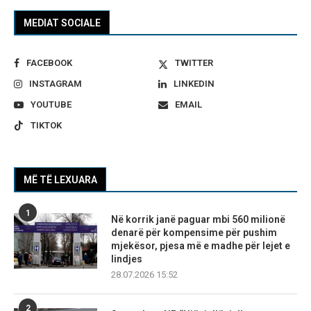
MEDIAT SOCIALE
FACEBOOK
TWITTER
INSTAGRAM
LINKEDIN
YOUTUBE
EMAIL
TIKTOK
MË TË LEXUARA
1
Në korrik janë paguar mbi 560 milionë
denarë për kompensime për pushim
mjekësor, pjesa më e madhe për lejet e
lindjes
28.07.2026 15:52
2