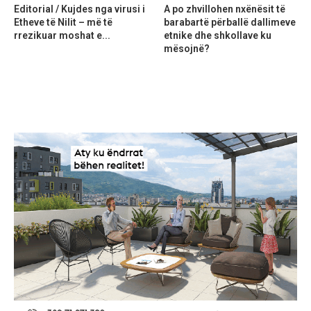
Editorial / Kujdes nga virusi i
A po zhvillohen nxënësit të
Etheve të Nilit – më të
barabartë përballë dallimeve
rrezikuar moshat e...
etnike dhe shkollave ku
mësojnë?