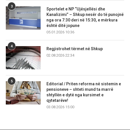
3
Sportelet e NP “Ujësjellësi dhe
Kanalizimi” – Shkup nesër do të punojnë
nga ora 7:30 deri në 15:30, e mërkura
është ditë jopune
05.01.2026 10:36
4
Regjistrohet tërmet në Shkup
02.08.2026 22:34
5
Editorial / Priten reforma në sistemin e
pensioneve – shteti mund ta marrë
shtyllën e dytë nga kursimet e
qytetarëve!
03.08.2026 15:00