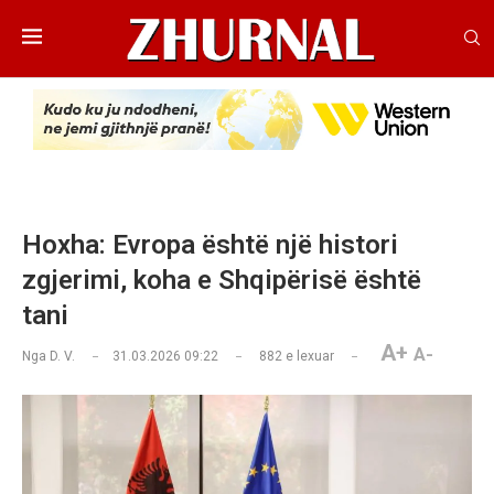
Hoxha: Evropa është një histori
zgjerimi, koha e Shqipërisë është
tani
A+
A-
Nga
D. V.
31.03.2026 09:22
882
e lexuar