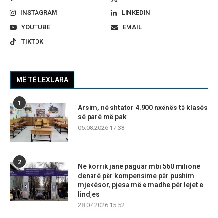
INSTAGRAM
LINKEDIN
YOUTUBE
EMAIL
TIKTOK
MË TË LEXUARA
1
Arsim, në shtator 4.900 nxënës të klasës
së parë më pak
06.08.2026 17:33
2
Në korrik janë paguar mbi 560 milionë
denarë për kompensime për pushim
mjekësor, pjesa më e madhe për lejet e
lindjes
28.07.2026 15:52