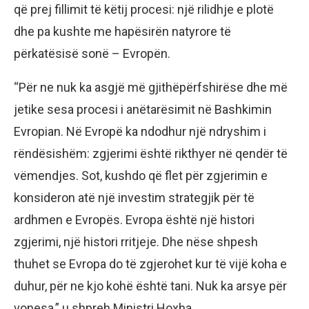
që prej fillimit të këtij procesi: një rilidhje e plotë
dhe pa kushte me hapësirën natyrore të
përkatësisë sonë – Evropën.
“Për ne nuk ka asgjë më gjithëpërfshirëse dhe më
jetike sesa procesi i anëtarësimit në Bashkimin
Evropian. Në Evropë ka ndodhur një ndryshim i
rëndësishëm: zgjerimi është rikthyer në qendër të
vëmendjes. Sot, kushdo që flet për zgjerimin e
konsideron atë një investim strategjik për të
ardhmen e Evropës. Evropa është një histori
zgjerimi, një histori rritjeje. Dhe nëse shpesh
thuhet se Evropa do të zgjerohet kur të vijë koha e
duhur, për ne kjo kohë është tani. Nuk ka arsye për
vonesa,” u shpreh Ministri Hoxha.