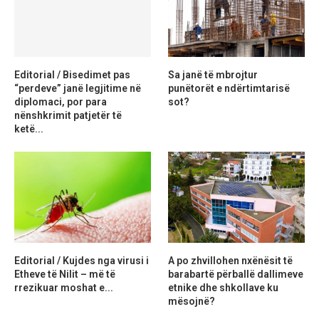
Editorial / Bisedimet pas
Sa janë të mbrojtur
“perdeve” janë legjitime në
punëtorët e ndërtimtarisë
diplomaci, por para
sot?
nënshkrimit patjetër të
ketë...
Editorial / Kujdes nga virusi i
A po zhvillohen nxënësit të
Etheve të Nilit – më të
barabartë përballë dallimeve
rrezikuar moshat e...
etnike dhe shkollave ku
mësojnë?