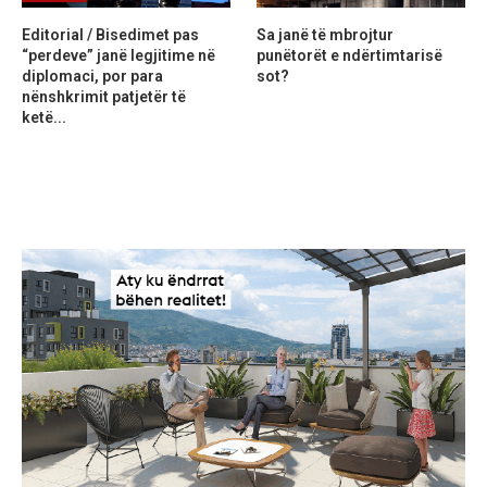
Editorial / Bisedimet pas
Sa janë të mbrojtur
“perdeve” janë legjitime në
punëtorët e ndërtimtarisë
diplomaci, por para
sot?
nënshkrimit patjetër të
ketë...