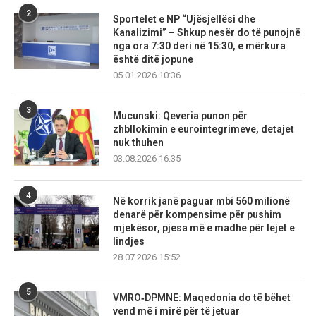
2
Sportelet e NP “Ujësjellësi dhe
Kanalizimi” – Shkup nesër do të punojnë
nga ora 7:30 deri në 15:30, e mërkura
është ditë jopune
05.01.2026 10:36
3
Mucunski: Qeveria punon për
zhbllokimin e eurointegrimeve, detajet
nuk thuhen
03.08.2026 16:35
4
Në korrik janë paguar mbi 560 milionë
denarë për kompensime për pushim
mjekësor, pjesa më e madhe për lejet e
lindjes
28.07.2026 15:52
5
VMRO‑DPMNE: Maqedonia do të bëhet
vend më i mirë për të jetuar