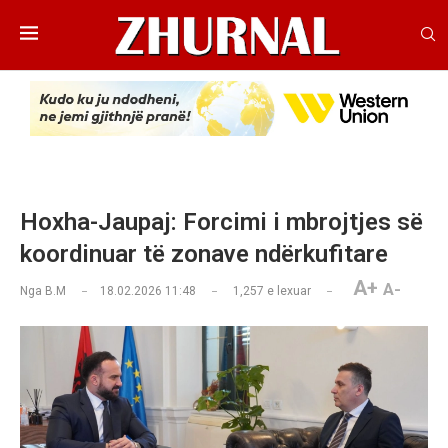
Hoxha-Jaupaj: Forcimi i mbrojtjes së
koordinuar të zonave ndërkufitare
A+
A-
Nga
B.M
18.02.2026 11:48
1,257
e lexuar