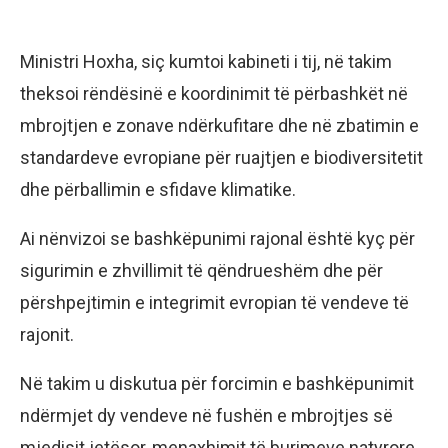
Ministri Hoxha, siç kumtoi kabineti i tij, në takim
theksoi rëndësinë e koordinimit të përbashkët në
mbrojtjen e zonave ndërkufitare dhe në zbatimin e
standardeve evropiane për ruajtjen e biodiversitetit
dhe përballimin e sfidave klimatike.
Ai nënvizoi se bashkëpunimi rajonal është kyç për
sigurimin e zhvillimit të qëndrueshëm dhe për
përshpejtimin e integrimit evropian të vendeve të
rajonit.
Në takim u diskutua për forcimin e bashkëpunimit
ndërmjet dy vendeve në fushën e mbrojtjes së
mjedisit jetësor, menaxhimit të burimeve natyrore,