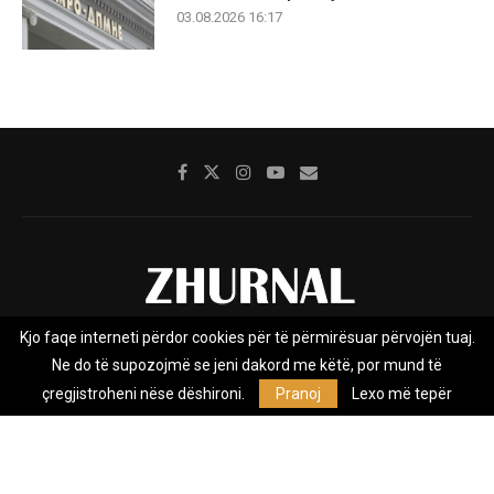
03.08.2026 16:17
Kjo faqe interneti përdor cookies për të përmirësuar përvojën tuaj.
Rreth nesh
Impresumi
Marketing
Kontakt
Ne do të supozojmë se jeni dakord me këtë, por mund të
Privacy Policy
çregjistroheni nëse dëshironi.
Pranoj
Lexo më tepër
Zhurnal.mk është Agjenci e Lajmeve e pavarur, e themeluar në vitin
2009, që e mbulon Maqedoninë, Kosovën, Shqipërinë edhe lajmet
nga bota.