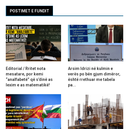
POSTIMET E FUNDIT
Editorial / Rritet nota
Arsim Idrizi në kulmin e
mesatare, por kemi
verës po bën gjum dimëror,
“analfabetë” që s’dinë as
është rrethuar me tabela
lexim e as matematikë!
pa...