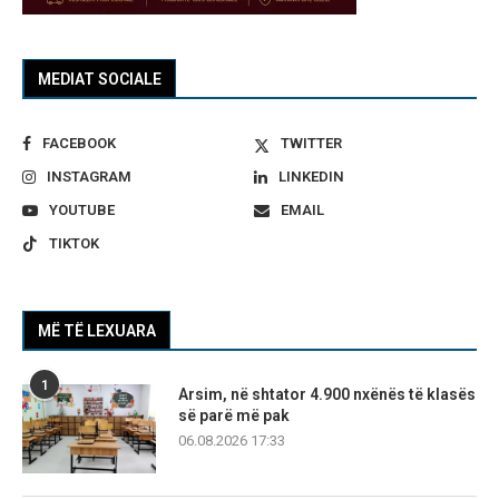
MEDIAT SOCIALE
FACEBOOK
TWITTER
INSTAGRAM
LINKEDIN
YOUTUBE
EMAIL
TIKTOK
MË TË LEXUARA
1
Arsim, në shtator 4.900 nxënës të klasës
së parë më pak
06.08.2026 17:33