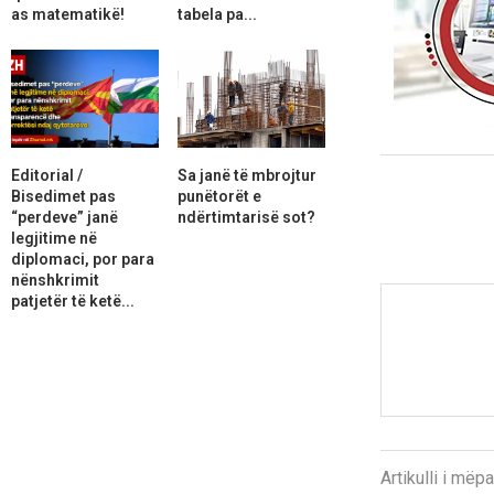
as matematikë!
tabela pa...
Editorial /
Sa janë të mbrojtur
Bisedimet pas
punëtorët e
“perdeve” janë
ndërtimtarisë sot?
legjitime në
diplomaci, por para
nënshkrimit
patjetër të ketë...
Artikulli i më