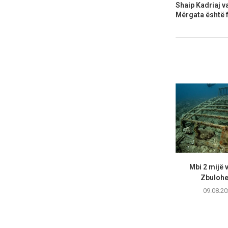
Shaip Kadriaj v
Mërgata është f
Mbi 2 mijë v
Zbulohet
09.08.20