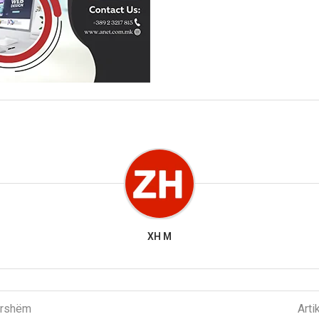
XH M
parshëm
Arti