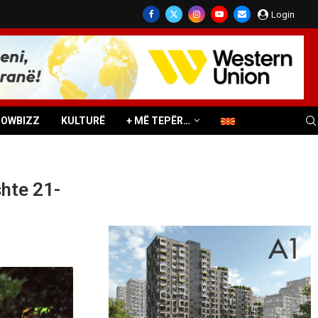
Login
HOWBIZZ
KULTURË
+ MË TEPËR…
shte 21-