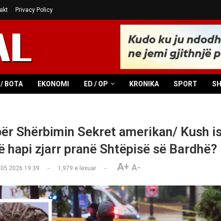
akt
Privacy Policy
/ BOTA
EKONOMI
ED / OP
KRONIKA
SPORT
S
 për Shërbimin Sekret amerikan/ Kush i
që hapi zjarr pranë Shtëpisë së Bardhë?
A+
A-
.05.2026 19:39
1,979
e lexuar