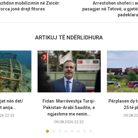
azhdon mobilizimin në Zvicër:
Arrestohen shoferi i a
orca jonë drejt fitores
pasagjer në Tetovë, u gjetë
padeklar
ARTIKUJ TË NDËRLIDHURA
jet nën det/
Fidan: Marrëveshja Turqi-
Përplasen dy t
 anija...
Pakistan-Arabi Saudite, e
25 të 
ngjashme me nenin...
26 22:33
09.08.2
09.08.2026 22:32