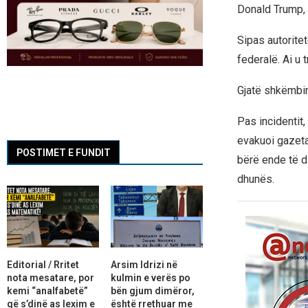
Donald Trump, d
Sipas autoritet
federalë. Ai u 
Gjatë shkëmbimi
Pas incidentit
evakuoi gazeta
POSTIMET E FUNDIT
bërë ende të di
dhunës.
Editorial / Rritet
Arsim Idrizi në
nota mesatare, por
kulmin e verës po
kemi “analfabetë”
bën gjum dimëror,
që s’dinë as lexim e
është rrethuar me