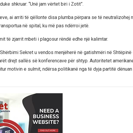
uke shkruar: “Unë jam vërtet biri i Zotit”.
eve, ai arriti të qëllonte disa plumba përpara se të neutralizohej 
transportua në spital, ku më pas ndërroi jetë.
t të zjarrit mbeti i plagosur rëndë edhe një kalimtar.
, Shërbimi Sekret u vendos menjëherë në gatishmëri në Shtëpinë
rët drejt sallës së konferencave për shtyp. Autoritetet amerikan
tur motivin e sulmit, ndërsa politikanë nga të dyja partitë dënuan 