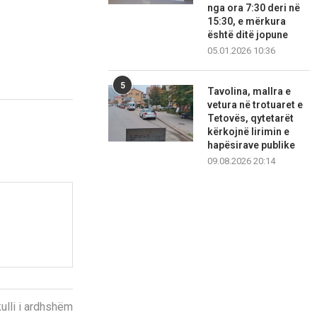
nga ora 7:30 deri në
15:30, e mërkura
është ditë jopune
05.01.2026 10:36
5
Tavolina, mallra e
vetura në trotuaret e
Tetovës, qytetarët
kërkojnë lirimin e
hapësirave publike
09.08.2026 20:14
kulli i ardhshëm