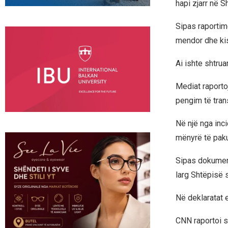
hapi zjarr në S
Sipas raportim
mendor dhe kish
Ai ishte shtrua
Mediat raportoj
pengim të trans
Në një nga inci
mënyrë të paku
Sipas dokument
larg Shtëpisë 
Në deklaratat e
CNN raportoi s