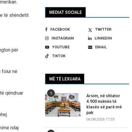
amerikan.
MEDIAT SOCIALE
e të shëndetit
FACEBOOK
TWITTER
INSTAGRAM
LINKEDIN
YOUTUBE
EMAIL
ington për
TIKTOK
 folur në
MË TË LEXUARA
të qëndruar
1
Arsim, në shtator
4.900 nxënës të
klasës së parë më
pak
hej.
06.08.2026 17:33
ënime ndaj