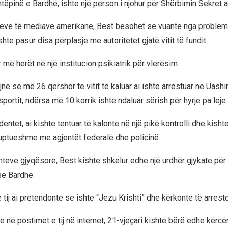
htëpinë e Bardhë, ishte një person i njohur për Shërbimin Sekret 
eve të mediave amerikane, Best besohet se vuante nga problem
te pasur disa përplasje me autoritetet gjatë vitit të fundit.
r më herët në një institucion psikiatrik për vlerësim.
në se më 26 qershor të vitit të kaluar ai ishte arrestuar në Uash
portit, ndërsa më 10 korrik ishte ndaluar sërish për hyrje pa leje.
dentet, ai kishte tentuar të kalonte në një pikë kontrolli dhe kishte
ptueshme me agjentët federalë dhe policinë.
eve gjyqësore, Best kishte shkelur edhe një urdhër gjykate për 
së Bardhë.
 tij ai pretendonte se ishte “Jezu Krishti” dhe kërkonte të arresto
e në postimet e tij në internet, 21-vjeçari kishte bërë edhe kërc