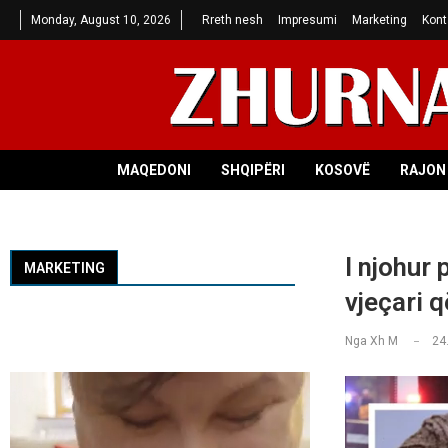
Monday, August 10, 2026
Rreth nesh
Impresumi
Marketing
Kont
MAQEDONI
SHQIPËRI
KOSOVË
RAJON 
I njohur
MARKETING
vjeçari 
Nga
Xh M
24