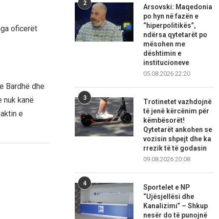
2
Arsovski: Maqedonia
po hyn në fazën e
“hiperpolitikës”,
nga oficerët
ndërsa qytetarët po
mësohen me
dështimin e
institucioneve
05.08.2026 22:20
 e Bardhë dhe
3
e nuk kanë
Trotinetet vazhdojnë
të jenë kërcënim për
aktin e
këmbësorët!
Qytetarët ankohen se
vozisin shpejt dhe ka
rrezik të të godasin
09.08.2026 20:08
4
Sportelet e NP
“Ujësjellësi dhe
Kanalizimi” – Shkup
nesër do të punojnë