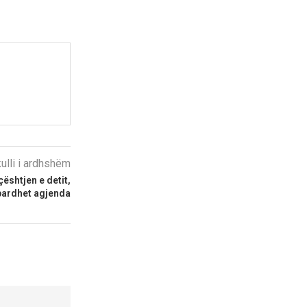
kulli i ardhshëm
ështjen e detit,
bardhet agjenda