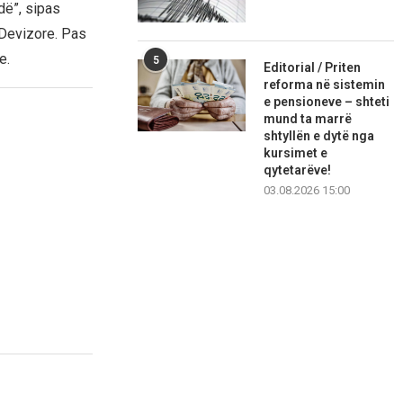
dë”, sipas
e Devizore. Pas
e.
5
Editorial / Priten
reforma në sistemin
e pensioneve – shteti
mund ta marrë
shtyllën e dytë nga
kursimet e
qytetarëve!
03.08.2026 15:00