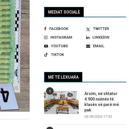
MEDIAT SOCIALE
FACEBOOK
TWITTER
INSTAGRAM
LINKEDIN
YOUTUBE
EMAIL
TIKTOK
MË TË LEXUARA
1
Arsim, në shtator
4.900 nxënës të
klasës së parë më
pak
06.08.2026 17:33