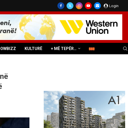
Login
HOWBIZZ
KULTURË
+ MË TEPËR…
 në
ë