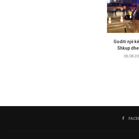
Goditi një 
Shkup dhe 
06.08.20
FACE