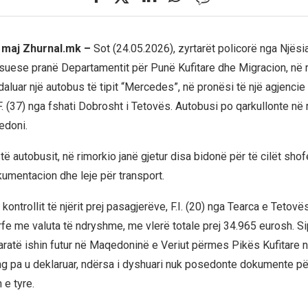
 maj Zhurnal.mk –
Sot (24.05.2026), zyrtarët policorë nga Njësi
ese pranë Departamentit për Punë Kufitare dhe Migracion, në r
aluar një autobus të tipit “Mercedes”, në pronësi të një agjencie t
F. (37) nga fshati Dobrosht i Tetovës. Autobusi po qarkullonte në 
doni.
t të autobusit, në rimorkio janë gjetur disa bidonë për të cilët shof
mentacion dhe leje për transport.
 kontrollit të njërit prej pasagjerëve, F.I. (20) nga Tearca e Tetovës
rfe me valuta të ndryshme, me vlerë totale prej 34.965 eurosh. S
paratë ishin futur në Maqedoninë e Veriut përmes Pikës Kufitare 
g pa u deklaruar, ndërsa i dyshuari nuk posedonte dokumente pë
 e tyre.