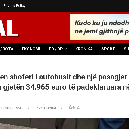
Privacy Policy
/ BOTA
EKONOMI
ED / OP
KRONIKA
SPORT
S
en shoferi i autobusit dhe një pasagjer
u gjetën 34.965 euro të padeklaruara n
A+
A-
.05.2026 19:41
3,494
e lexuar