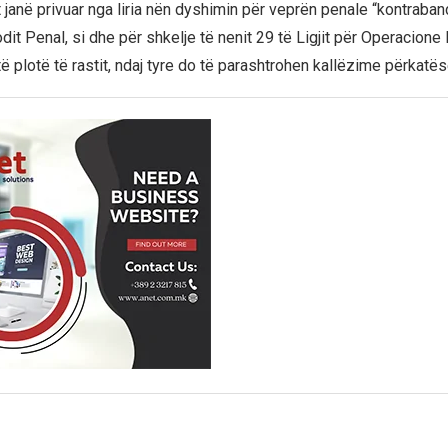
 janë privuar nga liria nën dyshimin për veprën penale “kontraban
dit Penal, si dhe për shkelje të nenit 29 të Ligjit për Operacion
 plotë të rastit, ndaj tyre do të parashtrohen kallëzime përkatës