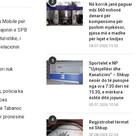
2
Në korrik janë paguar
mbi 560 milionë
denarë për
a Mobile për
kompensime për
pushim mjekësor,
ajonin e SPB
pjesa më e madhe
uristike, i
për lejet e lindjes
28.07.2026 15:52
relacionin
3
Sportelet e NP
eri nuk
“Ujësjellësi dhe
Kanalizimi” – Shkup
nesër do të punojnë
nga ora 7:30 deri në
, policia ka
15:30, e mërkura
është ditë jopune
ipas
05.01.2026 10:36
në Tabanoc
r pronësinë
4
Regjistrohet tërmet
në Shkup
02.08.2026 22:34