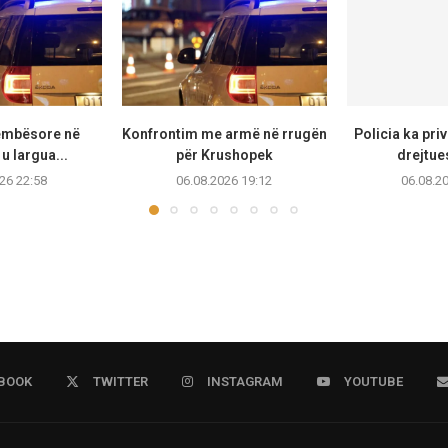
këmbësore në
Konfrontim me armë në rrugën
Policia ka priv
u largua...
për Krushopek
drejtue
26 22:58
06.08.2026 19:12
06.08.2
BOOK
TWITTER
INSTAGRAM
YOUTUBE