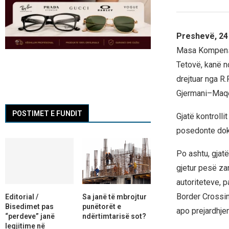
Preshevë, 24
Masa Kompensu
Tetovë, kanë nd
drejtuar nga R.
Gjermani–Maqe
POSTIMET E FUNDIT
Gjatë kontrolli
posedonte doku
Po ashtu, gjatë
gjetur pesë za
autoriteteve, 
Border Crossin
Editorial /
Sa janë të mbrojtur
Bisedimet pas
punëtorët e
apo prejardhjen
“perdeve” janë
ndërtimtarisë sot?
legjitime në