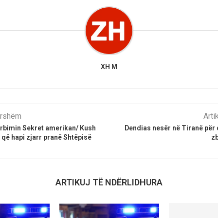
XH M
parshëm
Arti
ërbimin Sekret amerikan/ Kush
Dendias nesër në Tiranë për ç
i që hapi zjarr pranë Shtëpisë
z
ARTIKUJ TË NDËRLIDHURA