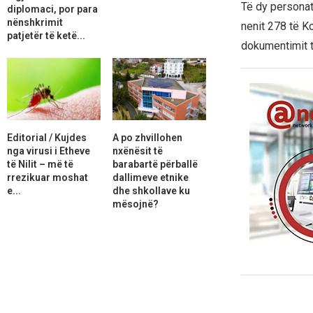
Të dy personat
diplomaci, por para
nënshkrimit
nenit 278 të Ko
patjetër të ketë...
dokumentimit të
Editorial / Kujdes
A po zhvillohen
nga virusi i Etheve
nxënësit të
të Nilit – më të
barabartë përballë
rrezikuar moshat
dallimeve etnike
e...
dhe shkollave ku
mësojnë?