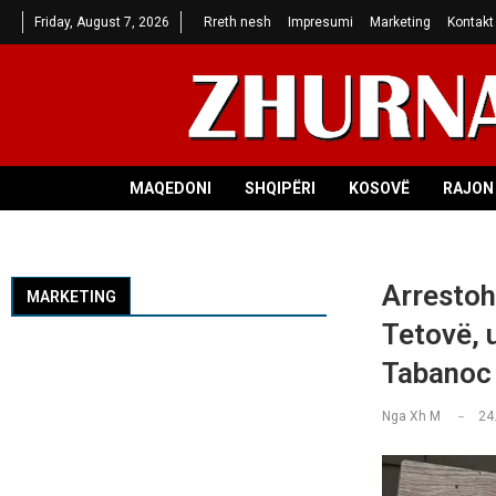
Friday, August 7, 2026
Rreth nesh
Impresumi
Marketing
Kontakt
MAQEDONI
SHQIPËRI
KOSOVË
RAJON 
Arrestoh
MARKETING
Tetovë, 
Tabanoc
Nga
Xh M
24