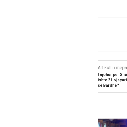
Artikulli i më
I njohur për Sh
ishte 21-vjeçar
së Bardhë?