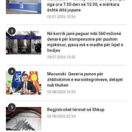
nga ora 7:30 deri në 15:30, e mërkura
është ditë jopune
05.01.2026 10:36
3
Në korrik janë paguar mbi 560 milionë
denarë për kompensime për pushim
mjekësor, pjesa më e madhe për lejet e
lindjes
28.07.2026 15:52
4
Mucunski: Qeveria punon për
zhbllokimin e eurointegrimeve, detajet
nuk thuhen
03.08.2026 16:35
5
Regjistrohet tërmet në Shkup
02.08.2026 22:34