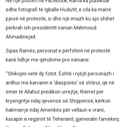
Në një postim në Facebook, Rama ka publikuar
edhe fotografi të Igballe Hudutit, e cila ka marrë
pjesë në protestë, si dhe një imazh ku ajo shihet
përkrah ish-presidentit iranian Mahmoud
Ahmadinejad.
Sipas Ramës, personat e përfshirë në protestë
kanë lidhje me qëndrime pro-iraniane.
“Shikojini vetë dy fotot. Është i njëjti personazh i
ardhur me karvanin e ‘diasporës’ së shtirur, që në
emër të Allahut predikon urrejtje, thërret për
kryengritje ndaj qeverisë së Shqipërisë, kërkon
hakmarrje ndaj Amerikës për vëllaun e vrarë,
kasapin e regjimit të Teheranit, gjeneralin famëkeq