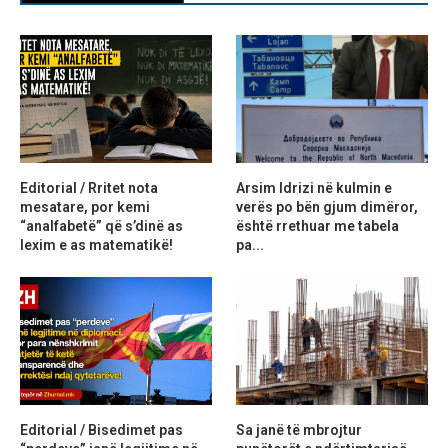
Editorial / Rritet nota
Arsim Idrizi në kulmin e
mesatare, por kemi
verës po bën gjum dimëror,
“analfabetë” që s’dinë as
është rrethuar me tabela
lexim e as matematikë!
pa...
Editorial / Bisedimet pas
Sa janë të mbrojtur