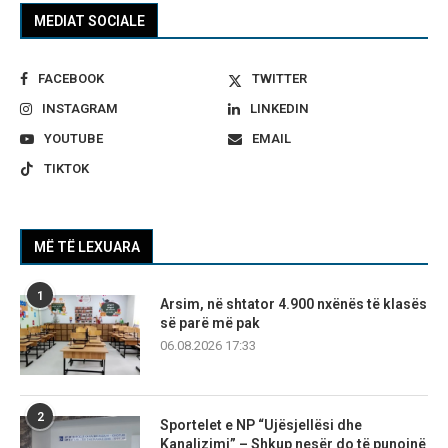
MEDIAT SOCIALE
FACEBOOK
TWITTER
INSTAGRAM
LINKEDIN
YOUTUBE
EMAIL
TIKTOK
MË TË LEXUARA
1
Arsim, në shtator 4.900 nxënës të klasës
së parë më pak
06.08.2026 17:33
2
Sportelet e NP “Ujësjellësi dhe
Kanalizimi” – Shkup nesër do të punojnë