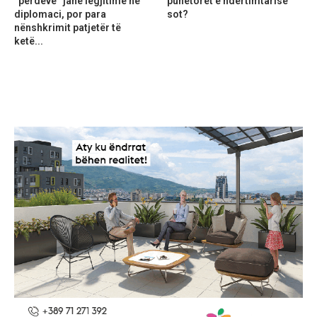
“perdeve” janë legjitime në
punëtorët e ndërtimtarisë
diplomaci, por para
sot?
nënshkrimit patjetër të
ketë...