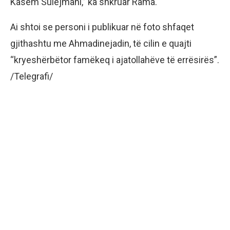
Kasem Sulejmani,” ka shkruar Rama.
Ai shtoi se personi i publikuar në foto shfaqet
gjithashtu me Ahmadinejadin, të cilin e quajti
“kryeshërbëtor famëkeq i ajatollahëve të errësirës”.
/Telegrafi/