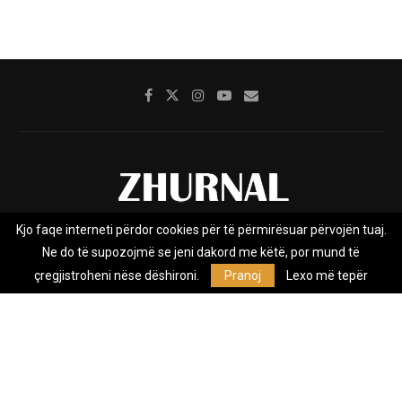
Kjo faqe interneti përdor cookies për të përmirësuar përvojën tuaj.
Rreth nesh
Impresumi
Marketing
Kontakt
Ne do të supozojmë se jeni dakord me këtë, por mund të
Privacy Policy
çregjistroheni nëse dëshironi.
Pranoj
Lexo më tepër
Zhurnal.mk është Agjenci e Lajmeve e pavarur, e themeluar në vitin
2009, që e mbulon Maqedoninë, Kosovën, Shqipërinë edhe lajmet
nga bota.
@2026 - All Right Reserved. Designed and Developed by
Anet.Com.Mk