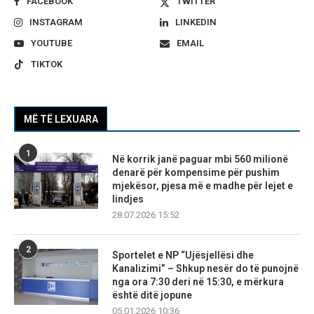
FACEBOOK
TWITTER
INSTAGRAM
LINKEDIN
YOUTUBE
EMAIL
TIKTOK
MË TË LEXUARA
1
Në korrik janë paguar mbi 560 milionë
denarë për kompensime për pushim
mjekësor, pjesa më e madhe për lejet e
lindjes
28.07.2026 15:52
2
Sportelet e NP “Ujësjellësi dhe
Kanalizimi” – Shkup nesër do të punojnë
nga ora 7:30 deri në 15:30, e mërkura
është ditë jopune
05.01.2026 10:36