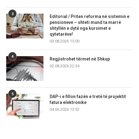
3
Editorial / Priten reforma në sistemin e
pensioneve – shteti mund ta marrë
shtyllën e dytë nga kursimet e
qytetarëve!
03.08.2026 15:00
4
Regjistrohet tërmet në Shkup
02.08.2026 22:34
5
DAP-i e fillon fazën e tretë të projektit
fatura elektronike
04.06.2026 13:52