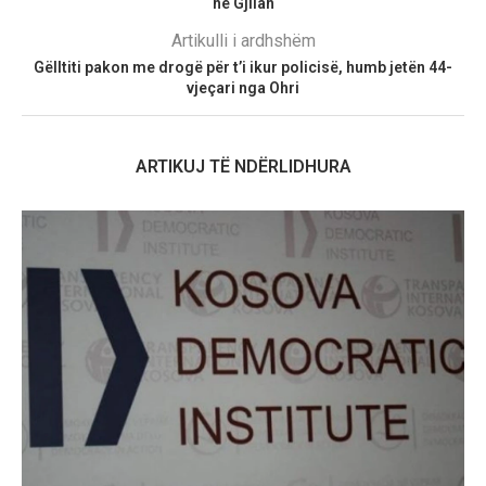
në Gjilan
Artikulli i ardhshëm
Gëlltiti pakon me drogë për t’i ikur policisë, humb jetën 44-
vjeçari nga Ohri
ARTIKUJ TË NDËRLIDHURA