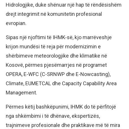
Hidrologjike, duke shënuar një hap të rëndësishëm
drejt integrimit në komunitetin profesional
evropian.
Sipas një njoftimi të IHMK-së, kjo marrëveshje
krijon mundësi të reja për modernizimin e
shërbimeve meteorologjike dhe klimatike në
Kosovë, përmes pjesëmarrjes në programet
OPERA, E-WFC (C-SRNWP dhe E-Nowcasting),
Climate, EUMETCAL dhe Capacity Capability Area
Management.
Përmes këtij bashkëpunimi, IHMK do të përfitojë
nga shkëmbimi i të dhënave, ekspertizës,
trajnimeve profesionale dhe praktikave më të mira