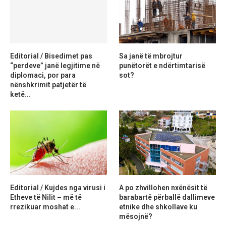
Editorial / Bisedimet pas
Sa janë të mbrojtur
“perdeve” janë legjitime në
punëtorët e ndërtimtarisë
diplomaci, por para
sot?
nënshkrimit patjetër të
ketë...
Editorial / Kujdes nga virusi i
A po zhvillohen nxënësit të
Etheve të Nilit – më të
barabartë përballë dallimeve
rrezikuar moshat e...
etnike dhe shkollave ku
mësojnë?