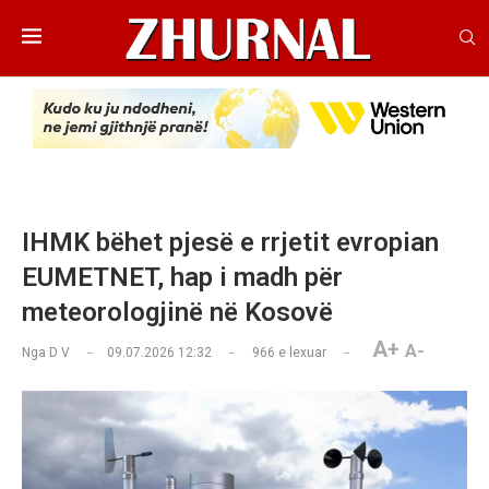
​IHMK bëhet pjesë e rrjetit evropian
EUMETNET, hap i madh për
meteorologjinë në Kosovë
A+
A-
Nga
D V
09.07.2026 12:32
966
e lexuar