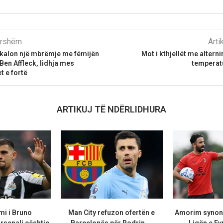
parshëm
Arti
 kalon një mbrëmje me fëmijën
Mot i kthjellët me altern
 Ben Affleck, lidhja mes
temperatu
t e fortë
ARTIKUJ TË NDËRLIDHURA
mi i Bruno
Man City refuzon ofertën e
Amorim synon
rsenali çështje
Barcelonës për Rodrin,...
Ligën e Ev