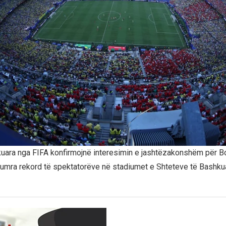
ikuara nga FIFA konfirmojnë interesimin e jashtëzakonshëm për Bo
 numra rekord të spektatorëve në stadiumet e Shteteve të Bashk