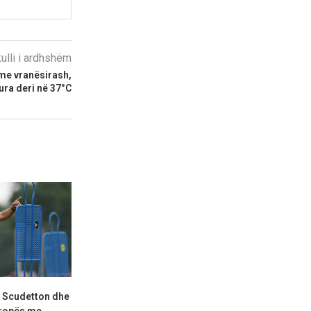
kulli i ardhshëm
ime vranësirash,
ra deri në 37°C
 Scudetton dhe
Sezoni i ri, Edon Zhegrova i ri:
Reprezentue
ropës me...
Ylli...
akuzohet për 