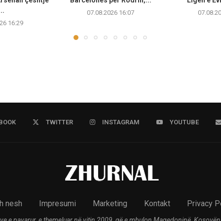
..
07.08.2026 16:07
07.08.2
26 16:29
BOOK
TWITTER
INSTAGRAM
YOUTUBE
h nesh
Impresumi
Marketing
Kontakt
Privacy P
ve e pavarur, e themeluar në vitin 2009, që e mbulon Maqedoninë, Kosovën,