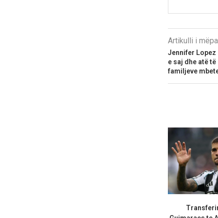
Artikulli i më
Jennifer Lopez
e saj dhe atë të
familjeve mbete
Transferi
Guimaraes te A