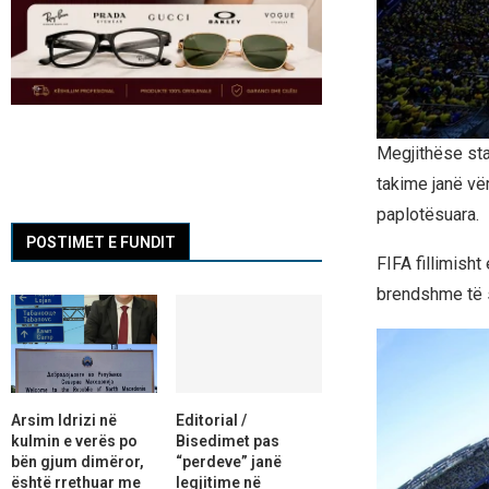
Megjithëse sta
takime janë vë
paplotësuara.
POSTIMET E FUNDIT
FIFA fillimish
brendshme të s
Arsim Idrizi në
Editorial /
kulmin e verës po
Bisedimet pas
bën gjum dimëror,
“perdeve” janë
është rrethuar me
legjitime në