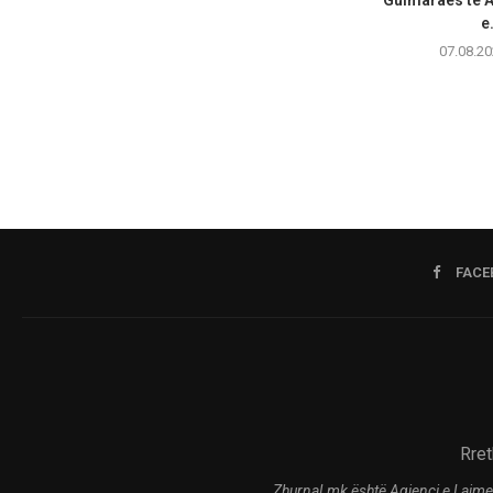
e.
07.08.20
FACE
Rret
Zhurnal.mk është Agjenci e Lajme