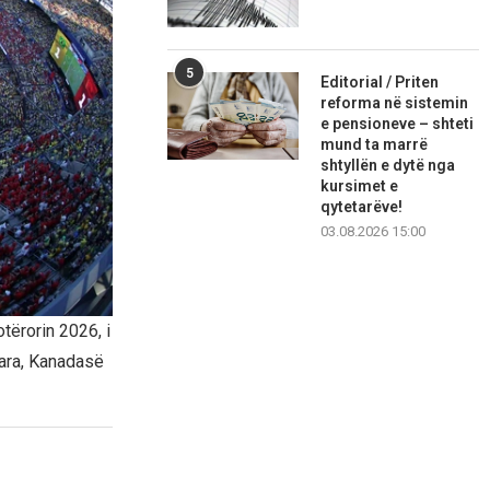
5
Editorial / Priten
reforma në sistemin
e pensioneve – shteti
mund ta marrë
shtyllën e dytë nga
kursimet e
qytetarëve!
03.08.2026 15:00
tërorin 2026, i
uara, Kanadasë