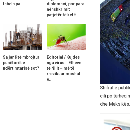
tabela pa...
diplomaci, por para
nënshkrimit
patjetër të ketë...
Sa janë të mbrojtur
Editorial / Kujdes
punëtorët e
nga virusi i Etheve
ndërtimtarisë sot?
të Nilit – më të
rrezikuar moshat
e...
Shifrat e publ
cili po tërheq
dhe Meksikës.