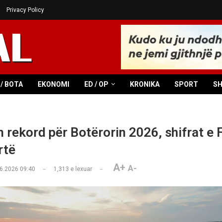
Privacy Policy
/ BOTA
EKONOMI
ED / OP
KRONIKA
SPORT
S
m rekord për Botërorin 2026, shifrat e 
rtë
A+
A-
6.2026 09:40
1,313
e lexuar