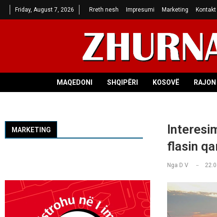
Friday, August 7, 2026
Rreth nesh
Impresumi
Marketing
Kontakt
MAQEDONI
SHQIPËRI
KOSOVË
RAJON 
Interesi
MARKETING
flasin qa
Nga
D V
22.0