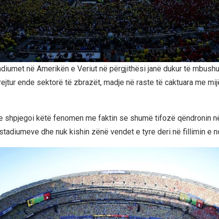
diumet në Amerikën e Veriut në përgjithësi janë dukur të mbushu
rejtur ende sektorë të zbrazët, madje në raste të caktuara me mij
t e shpjegoi këtë fenomen me faktin se shumë tifozë qëndronin n
tadiumeve dhe nuk kishin zënë vendet e tyre deri në fillimin e 