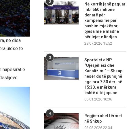
2
Në korrik janë paguar
mbi 560 milionë
denarë për
kompensime për
pushim mjekësor,
pjesa më e madhe
për lejet e lindjes
ra, në disa
28.07.2026 15:52
ëra ulëse të
3
Sportelet e NP
“Ujësjellësi dhe
ë hapësirat e
Kanalizimi” – Shkup
nesër do të punojnë
ndeshjeve.
nga ora 7:30 deri në
15:30, e mërkura
është ditë jopune
05.01.2026 10:36
4
Regjistrohet tërmet
në Shkup
02.08.2026 22:34