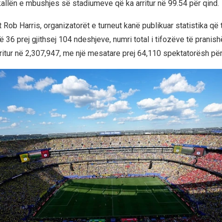
kallën e mbushjes së stadiumeve që ka arritur në 99.54 për qind.
 Rob Harris, organizatorët e turneut kanë publikuar statistika që
të 36 prej gjithsej 104 ndeshjeve, numri total i tifozëve të pranis
ritur në 2,307,947, me një mesatare prej 64,110 spektatorësh për