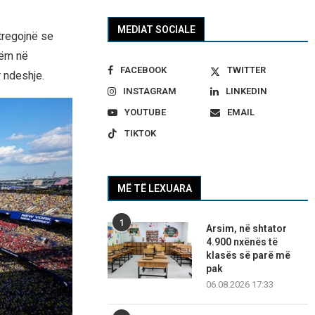
MEDIAT SOCIALE
 tregojnë se
hëm në
FACEBOOK
TWITTER
 ndeshje.
INSTAGRAM
LINKEDIN
YOUTUBE
EMAIL
TIKTOK
MË TË LEXUARA
1
Arsim, në shtator
4.900 nxënës të
klasës së parë më
pak
06.08.2026 17:33