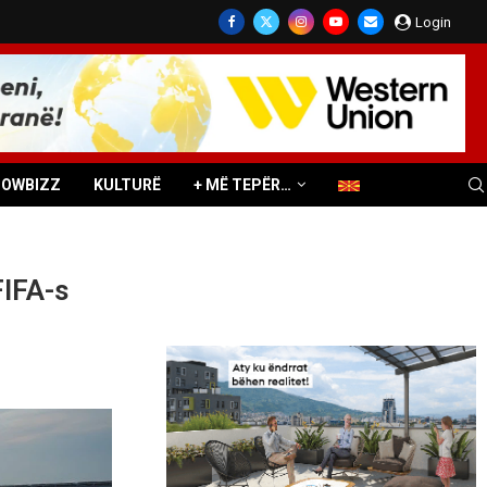
Login
HOWBIZZ
KULTURË
+ MË TEPËR…
FIFA-s