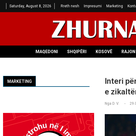
Saturday, August 8, 2026
Rreth nesh
Impresumi
Marketing
Kont
MAQEDONI
SHQIPËRI
KOSOVË
RAJON 
Interi pë
MARKETING
e zikaltë
Nga
D. V.
29.