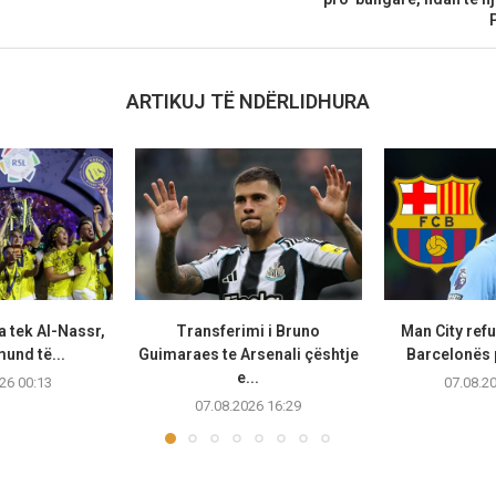
ARTIKUJ TË NDËRLIDHURA
a tek Al-Nassr,
Transferimi i Bruno
Man City ref
und të...
Guimaraes te Arsenali çështje
Barcelonës p
e...
26 00:13
07.08.2
07.08.2026 16:29