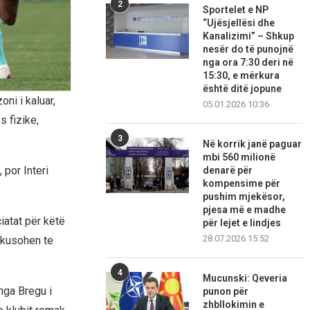
2
Sportelet e NP
“Ujësjellësi dhe
Kanalizimi” – Shkup
nesër do të punojnë
nga ora 7:30 deri në
15:30, e mërkura
është ditë jopune
ni i kaluar,
05.01.2026 10:36
s fizike,
3
Në korrik janë paguar
mbi 560 milionë
por Interi
denarë për
kompensime për
pushim mjekësor,
pjesa më e madhe
iatat për këtë
për lejet e lindjes
28.07.2026 15:52
fokusohen te
4
Mucunski: Qeveria
nga Bregu i
punon për
zhbllokimin e