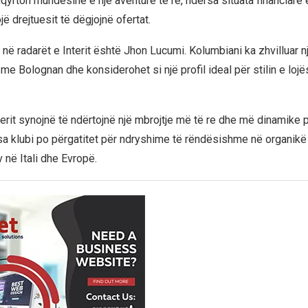
qyrton mundësinë e një aventure të re, ndërsa situata financiare 
ë drejtuesit të dëgjojnë ofertat.
 në radarët e Interit është Jhon Lucumi. Kolumbiani ka zhvilluar 
me Bolognan dhe konsiderohet si një profil ideal për stilin e loj
terit synojnë të ndërtojnë një mbrojtje më të re dhe më dinamike 
a klubi po përgatitet për ndryshime të rëndësishme në organikë
 në Itali dhe Evropë.