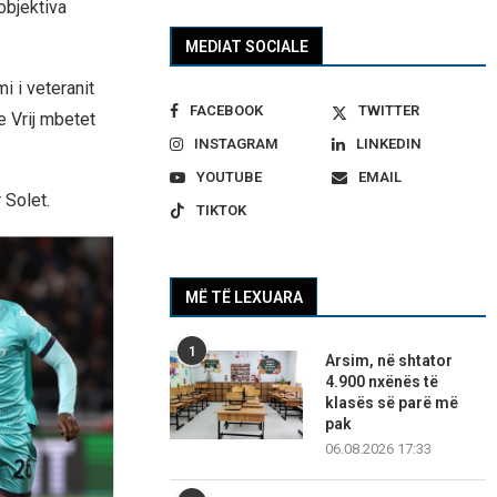
 objektiva
MEDIAT SOCIALE
i i veteranit
FACEBOOK
TWITTER
 Vrij mbetet
INSTAGRAM
LINKEDIN
YOUTUBE
EMAIL
 Solet.
TIKTOK
MË TË LEXUARA
1
Arsim, në shtator
4.900 nxënës të
klasës së parë më
pak
06.08.2026 17:33