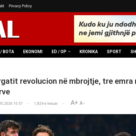
akt
Privacy Policy
/ BOTA
EKONOMI
ED / OP
KRONIKA
SPORT
S
rgatit revolucion në mbrojtje, tre emra 
rve
A+
A-
05.2026 10:37
1,824
e lexuar