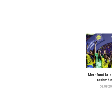
Merr fund kriz
tashmë m
08.08.20