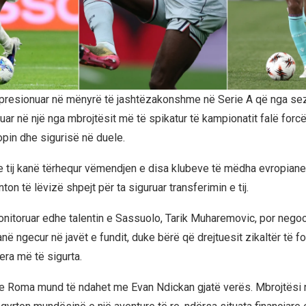
presionuar në mënyrë të jashtëzakonshme në Serie A që nga sezo
ar në një nga mbrojtësit më të spikatur të kampionatit falë forcë
pin dhe sigurisë në duele.
 tij kanë tërhequr vëmendjen e disa klubeve të mëdha evropiane, 
ton të lëvizë shpejt për ta siguruar transferimin e tij.
monitoruar edhe talentin e Sassuolo, Tarik Muharemovic, por negoc
në ngecur në javët e fundit, duke bërë që drejtuesit zikaltër të 
jera më të sigurta.
 Roma mund të ndahet me Evan Ndickan gjatë verës. Mbrojtësi 