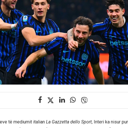
eve të mediumit italian
La Gazzetta dello Sport
, Interi ka nisur p