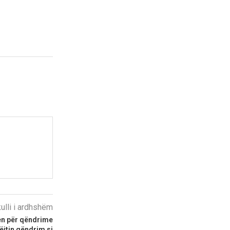
kulli i ardhshëm
n për qëndrime
ëjtin qëndrim si