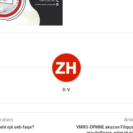
D. V.
parshëm
Arti
vetë një ueb-faqe?
VMRO-DPMNE akuzon Filipçe
pro-bullgare, ndan të nj