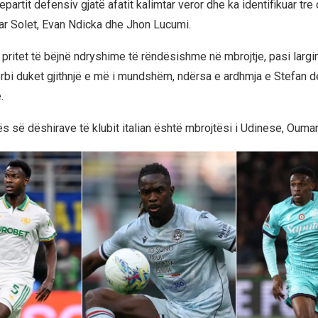
epartit defensiv gjatë afatit kalimtar veror dhe ka identifikuar tre
r Solet, Evan Ndicka dhe Jhon Lucumi.
pritet të bëjnë ndryshime të rëndësishme në mbrojtje, pasi largim
bi duket gjithnjë e më i mundshëm, ndërsa e ardhmja e Stefan de
.
ës së dëshirave të klubit italian është mbrojtësi i Udinese, Oumar