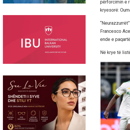
përforcimin e r
kryesorë: Ouma
“Neurazzurrët” 
Francesco Acer
ende e paqartë
Në krye të list