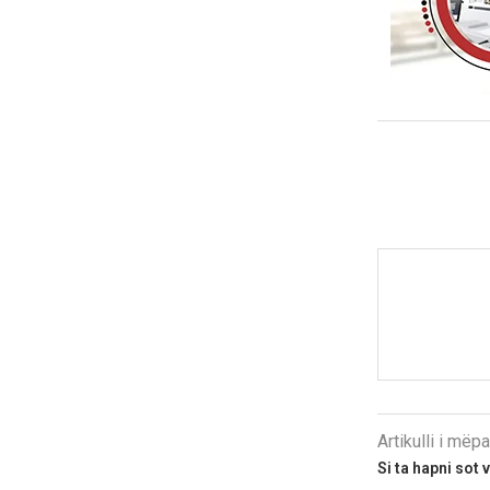
Artikulli i më
Si ta hapni sot 