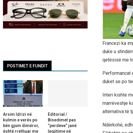
Francezi ka im
duke u shndërru
qetësisë me to
POSTIMET E FUNDIT
Performancat e
duket se po ten
Interi kishte 
marrëveshje ka
alternativa të t
Arsim Idrizi në
Editorial /
kulmin e verës po
Bisedimet pas
Ndërkohë, edhe
bën gjum dimëror,
“perdeve” janë
është rrethuar me
legjitime në