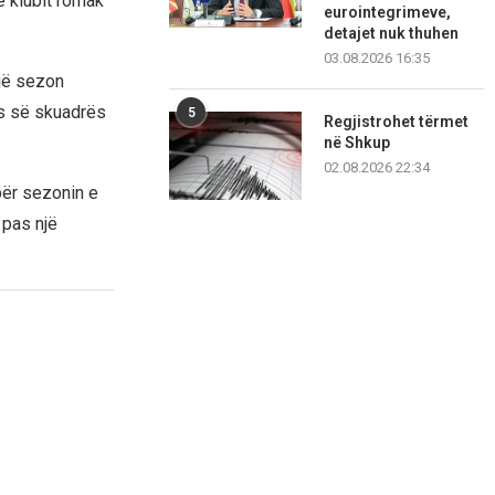
e klubit romak
eurointegrimeve,
detajet nuk thuhen
03.08.2026 16:35
një sezon
ës së skuadrës
5
Regjistrohet tërmet
në Shkup
02.08.2026 22:34
për sezonin e
 pas një