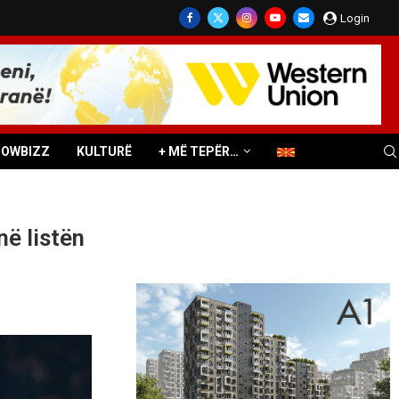
Login
HOWBIZZ
KULTURË
+ MË TEPËR…
në listën