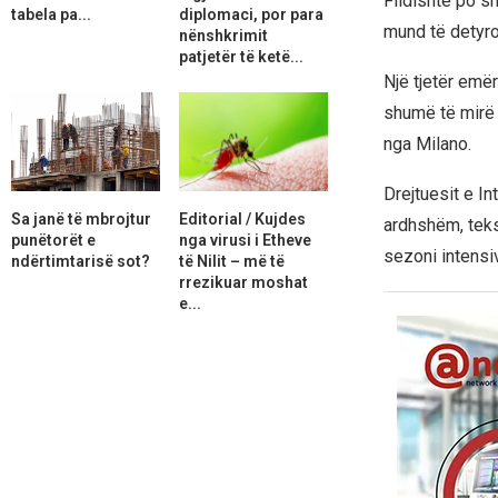
Fildishtë po sh
tabela pa...
diplomaci, por para
mund të detyroj
nënshkrimit
patjetër të ketë...
Një tjetër emër
shumë të mirë 
nga Milano.
Drejtuesit e In
Sa janë të mbrojtur
Editorial / Kujdes
ardhshëm, teks
punëtorët e
nga virusi i Etheve
sezoni intensiv
ndërtimtarisë sot?
të Nilit – më të
rrezikuar moshat
e...