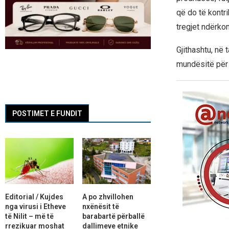
që do të kontr
tregjet ndërko
Gjithashtu, në 
mundësitë për 
POSTIMET E FUNDIT
Editorial / Kujdes
A po zhvillohen
nga virusi i Etheve
nxënësit të
të Nilit – më të
barabartë përballë
rrezikuar moshat
dallimeve etnike