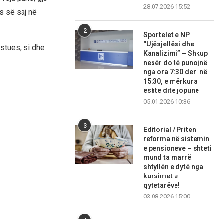
28.07.2026 15:52
s së saj në
2
Sportelet e NP
“Ujësjellësi dhe
estues, si dhe
Kanalizimi” – Shkup
nesër do të punojnë
nga ora 7:30 deri në
15:30, e mërkura
është ditë jopune
05.01.2026 10:36
3
Editorial / Priten
reforma në sistemin
e pensioneve – shteti
mund ta marrë
shtyllën e dytë nga
kursimet e
qytetarëve!
03.08.2026 15:00