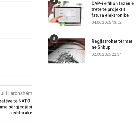
4
DAP-i e fillon fazën e
tretë të projektit
fatura elektronike
04.06.2026 13:52
5
Regjistrohet tërmet
në Shkup
02.08.2026 22:34
kulli i ardhshëm
leatëve të NATO-
umë përgjegjësi
ushtarake