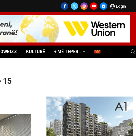
Login
HOWBIZZ
KULTURË
+ MË TEPËR…
ë 15