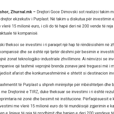
shor, Zhurnal.mk –
Drejtori Goce Dimovski sot realizoi takim
rejtor ekzekutiv i Purplast. Në takim u diskutua për investimin e 
lerë 15 milionë euro, i cili do të hapë deri në 200 vende të reja
 aktuale të kompanisë.
ki theksoi se investimi i ri paraqet një hap të rëndësishëm në zh
ompanisë dhe se është një tjetër dëshmi për besimin e investi
jnë zonat teknologjiko-industriale zhvillimore. Ai nënvizoi se in
mpanive që tashmë veprojnë brenda zonave janë treguesi më i m
mjedisit afarist dhe konkurrueshmërinë e shtetit si destinacion i
xhmentit të Purplast u shpreh mirënjohje për mbështetjen dhe
me Drejtorinë e TIRZ, duke theksuar se investimi i ri është rezul
eprimtaria në zonë dhe besimit në institucione. Përfaqësuesit 
vestimi me vlerë 15 milionë euro do të mundësojë zgjerimin e k
en e linjave të reja të prodhimit dhe hapjen e deri 200 vendeve të