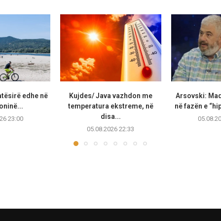
atësirë edhe në
Kujdes/ Java vazhdon me
Arsovski: Ma
ninë...
temperatura ekstreme, në
në fazën e “hip
disa...
26 23:00
05.08.2
05.08.2026 22:33