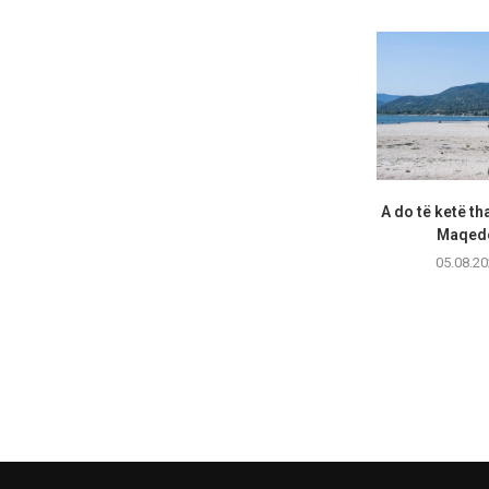
A do të ketë th
Maqedo
05.08.20