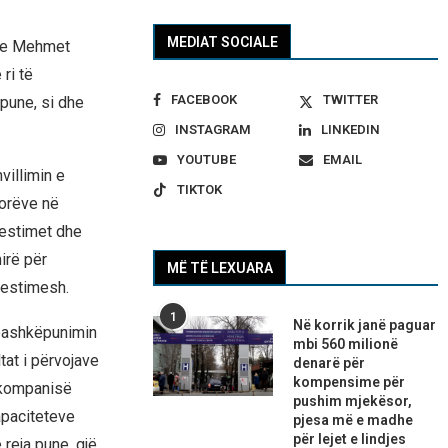
MEDIAT SOCIALE
 me Mehmet
ri të
FACEBOOK
TWITTER
 pune, si dhe
INSTAGRAM
LINKEDIN
YOUTUBE
EMAIL
villimin e
TIKTOK
torëve në
vestimet dhe
irë për
MË TË LEXUARA
nvestimesh.
1
Në korrik janë paguar
 bashkëpunimin
mbi 560 milionë
tat i përvojave
denarë për
kompensime për
e kompanisë
pushim mjekësor,
apaciteteve
pjesa më e madhe
për lejet e lindjes
 reja pune, gjë