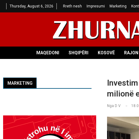
Thursday, August 6, 2026
Rreth nesh
Impresumi
Marketing
Kont
MAQEDONI
SHQIPËRI
KOSOVË
RAJON 
Investim 
MARKETING
milionë 
Nga
D V
18.0