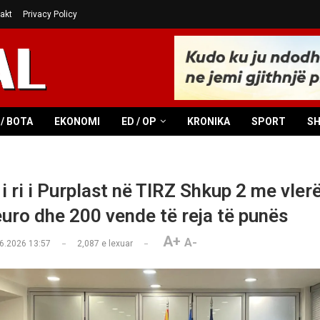
akt
Privacy Policy
/ BOTA
EKONOMI
ED / OP
KRONIKA
SPORT
S
i ri i Purplast në TIRZ Shkup 2 me vler
euro dhe 200 vende të reja të punës
A+
A-
6.2026 13:57
2,087
e lexuar