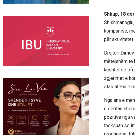
Shkup, 18 qer
Shishmanoglu, d
kompanisë, me v
për aktivitetet
Drejtori Dimovs
mëtejshëm të k
kushtet që ofro
zgjerimet e ko
stabilitetin e 
Nga ana e mena
e deritanishëm 
pozitive nga v
theksuan se in
prodhuese, futj