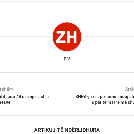
D V
parshëm
Arti
itit, çdo 48 orë një rast i ri
SHBA-ja rrit presionin ndaj a
nësve
s për të marrë më sh
ARTIKUJ TË NDËRLIDHURA