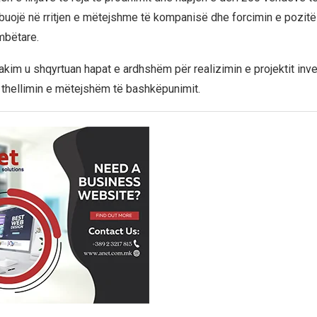
ibuojë në rritjen e mëtejshme të kompanisë dhe forcimin e pozitë
mbëtare.
takim u shqyrtuan hapat e ardhshëm për realizimin e projektit inv
thellimin e mëtejshëm të bashkëpunimit.