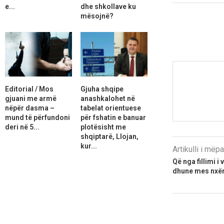
e...
dhe shkollave ku
mësojnë?
Editorial / Mos
Gjuha shqipe
gjuani me armë
anashkalohet në
nëpër dasma –
tabelat orientuese
mund të përfundoni
për fshatin e banuar
deri në 5...
plotësisht me
shqiptarë, Llojan,
kur...
Artikulli i më
Që nga fillimi i v
dhune mes nxë