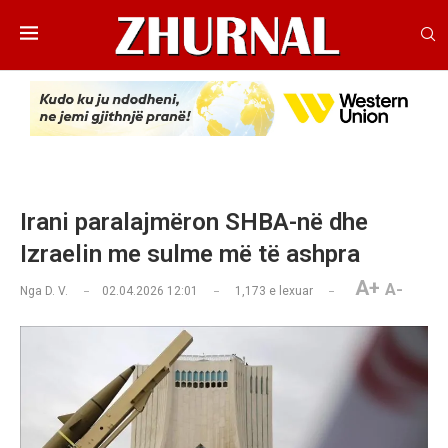
Irani paralajmëron SHBA-në dhe
Izraelin me sulme më të ashpra
A+
A-
Nga
D. V.
02.04.2026 12:01
1,173
e lexuar