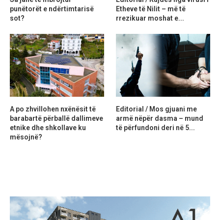
punëtorët e ndërtimtarisë
Etheve të Nilit – më të
sot?
rrezikuar moshat e...
A po zhvillohen nxënësit të
Editorial / Mos gjuani me
barabartë përballë dallimeve
armë nëpër dasma – mund
etnike dhe shkollave ku
të përfundoni deri në 5...
mësojnë?