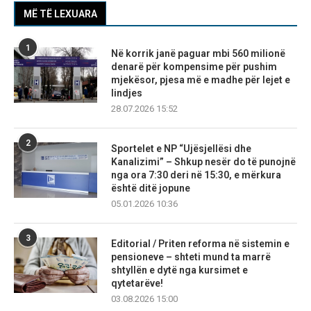
MË TË LEXUARA
1
Në korrik janë paguar mbi 560 milionë
denarë për kompensime për pushim
mjekësor, pjesa më e madhe për lejet e
lindjes
28.07.2026 15:52
2
Sportelet e NP “Ujësjellësi dhe
Kanalizimi” – Shkup nesër do të punojnë
nga ora 7:30 deri në 15:30, e mërkura
është ditë jopune
05.01.2026 10:36
3
Editorial / Priten reforma në sistemin e
pensioneve – shteti mund ta marrë
shtyllën e dytë nga kursimet e
qytetarëve!
03.08.2026 15:00