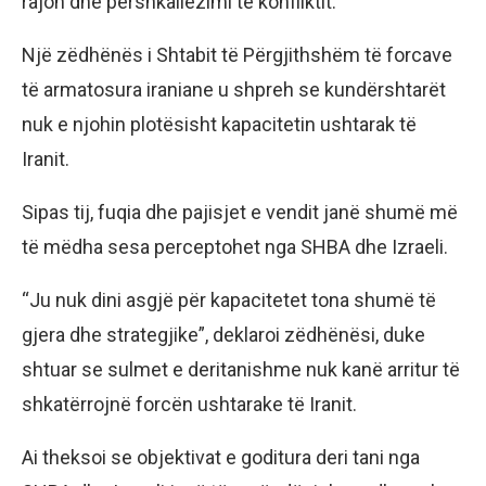
rajon dhe përshkallëzimi të konfliktit.
Një zëdhënës i Shtabit të Përgjithshëm të forcave
të armatosura iraniane u shpreh se kundërshtarët
nuk e njohin plotësisht kapacitetin ushtarak të
Iranit.
Sipas tij, fuqia dhe pajisjet e vendit janë shumë më
të mëdha sesa perceptohet nga SHBA dhe Izraeli.
“Ju nuk dini asgjë për kapacitetet tona shumë të
gjera dhe strategjike”, deklaroi zëdhënësi, duke
shtuar se sulmet e deritanishme nuk kanë arritur të
shkatërrojnë forcën ushtarake të Iranit.
Ai theksoi se objektivat e goditura deri tani nga