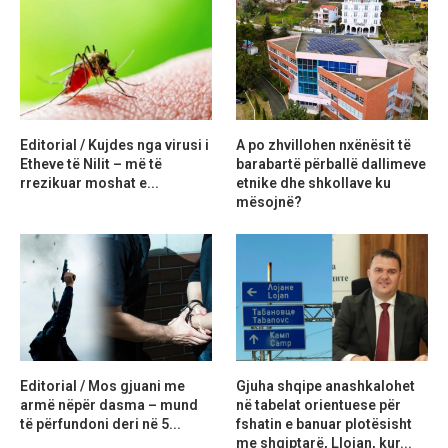
Editorial / Kujdes nga virusi i
A po zhvillohen nxënësit të
Etheve të Nilit – më të
barabartë përballë dallimeve
rrezikuar moshat e...
etnike dhe shkollave ku
mësojnë?
Editorial / Mos gjuani me
Gjuha shqipe anashkalohet
armë nëpër dasma – mund
në tabelat orientuese për
të përfundoni deri në 5...
fshatin e banuar plotësisht
me shqiptarë, Llojan, kur...