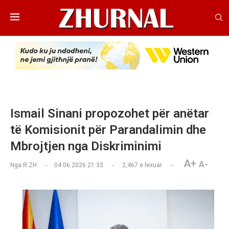
Ismail Sinani propozohet për anëtar
të Komisionit për Parandalimin dhe
Mbrojtjen nga Diskriminimi
A+
A-
Nga
R.ZH
04.06.2026 21:33
2,467
e lexuar