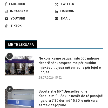
FACEBOOK
TWITTER
INSTAGRAM
LINKEDIN
YOUTUBE
EMAIL
TIKTOK
MË TË LEXUARA
1
Në korrik janë paguar mbi 560 milionë
denarë për kompensime për pushim
mjekësor, pjesa më e madhe për lejet e
lindjes
28.07.2026 15:52
2
Sportelet e NP “Ujësjellësi dhe
Kanalizimi” – Shkup nesër do të punojnë
nga ora 7:30 deri në 15:30, e mërkura
është ditë jopune