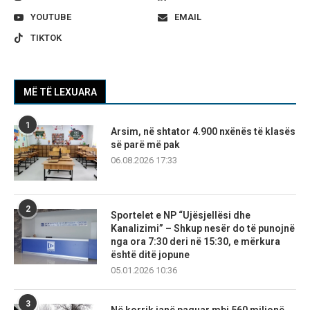
YOUTUBE
EMAIL
TIKTOK
MË TË LEXUARA
1
Arsim, në shtator 4.900 nxënës të klasës
së parë më pak
06.08.2026 17:33
2
Sportelet e NP “Ujësjellësi dhe
Kanalizimi” – Shkup nesër do të punojnë
nga ora 7:30 deri në 15:30, e mërkura
është ditë jopune
05.01.2026 10:36
3
Në korrik janë paguar mbi 560 milionë