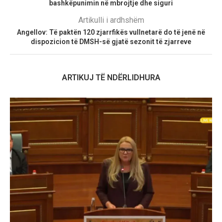
bashkëpunimin në mbrojtje dhe siguri
Artikulli i ardhshëm
Angellov: Të paktën 120 zjarrfikës vullnetarë do të jenë në
dispozicion të DMSH-së gjatë sezonit të zjarreve
ARTIKUJ TË NDËRLIDHURA