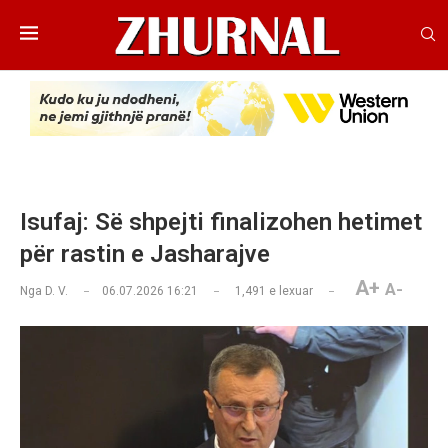
Isufaj: Së shpejti finalizohen hetimet
për rastin e Jasharajve
A+
A-
Nga
D. V.
06.07.2026 16:21
1,491
e lexuar