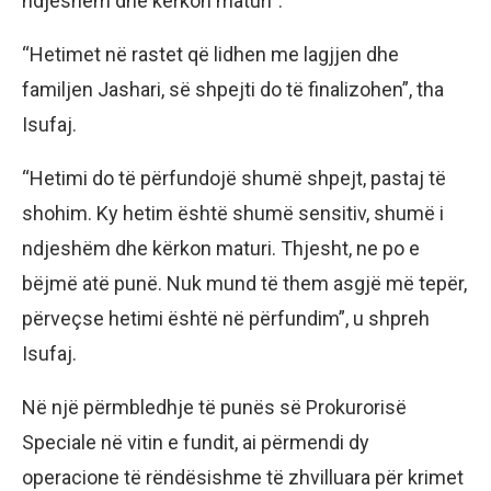
ndjeshëm dhe kërkon maturi”.
“Hetimet në rastet që lidhen me lagjjen dhe
familjen Jashari, së shpejti do të finalizohen”, tha
Isufaj.
“Hetimi do të përfundojë shumë shpejt, pastaj të
shohim. Ky hetim është shumë sensitiv, shumë i
ndjeshëm dhe kërkon maturi. Thjesht, ne po e
bëjmë atë punë. Nuk mund të them asgjë më tepër,
përveçse hetimi është në përfundim”, u shpreh
Isufaj.
Në një përmbledhje të punës së Prokurorisë
Speciale në vitin e fundit, ai përmendi dy
operacione të rëndësishme të zhvilluara për krimet