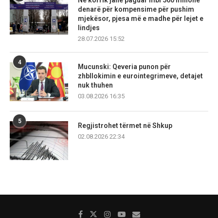
denarë për kompensime për pushim
mjekësor, pjesa më e madhe për lejet e
lindjes
28.07.2026 15:52
4
Mucunski: Qeveria punon për
zhbllokimin e eurointegrimeve, detajet
nuk thuhen
03.08.2026 16:35
5
Regjistrohet tërmet në Shkup
02.08.2026 22:34