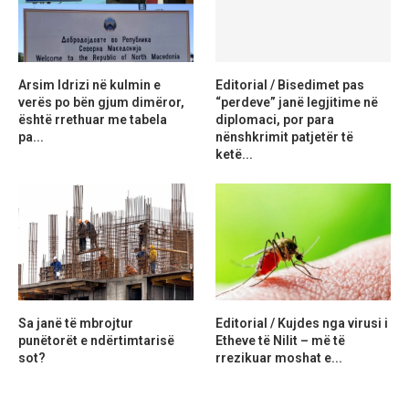
Arsim Idrizi në kulmin e
Editorial / Bisedimet pas
verës po bën gjum dimëror,
“perdeve” janë legjitime në
është rrethuar me tabela
diplomaci, por para
pa...
nënshkrimit patjetër të
ketë...
Sa janë të mbrojtur
Editorial / Kujdes nga virusi i
punëtorët e ndërtimtarisë
Etheve të Nilit – më të
sot?
rrezikuar moshat e...