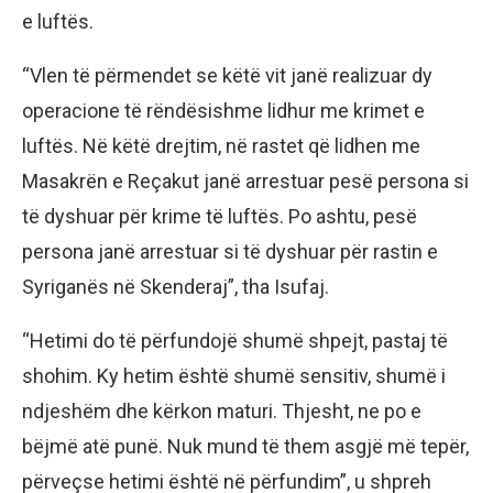
e luftës.
“Vlen të përmendet se këtë vit janë realizuar dy
operacione të rëndësishme lidhur me krimet e
luftës. Në këtë drejtim, në rastet që lidhen me
Masakrën e Reçakut janë arrestuar pesë persona si
të dyshuar për krime të luftës. Po ashtu, pesë
persona janë arrestuar si të dyshuar për rastin e
Syriganës në Skenderaj”, tha Isufaj.
“Hetimi do të përfundojë shumë shpejt, pastaj të
shohim. Ky hetim është shumë sensitiv, shumë i
ndjeshëm dhe kërkon maturi. Thjesht, ne po e
bëjmë atë punë. Nuk mund të them asgjë më tepër,
përveçse hetimi është në përfundim”, u shpreh