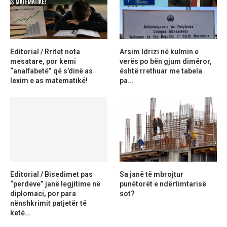
Editorial / Rritet nota
Arsim Idrizi në kulmin e
mesatare, por kemi
verës po bën gjum dimëror,
“analfabetë” që s’dinë as
është rrethuar me tabela
lexim e as matematikë!
pa...
Editorial / Bisedimet pas
Sa janë të mbrojtur
“perdeve” janë legjitime në
punëtorët e ndërtimtarisë
diplomaci, por para
sot?
nënshkrimit patjetër të
ketë...