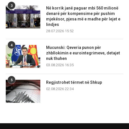
3
Në korrik janë paguar mbi 560 milionë
denarë për kompensime për pushim
mjekësor, pjesa më e madhe për lejet e
lindjes
28.07.2026 15:52
4
Mucunski: Qeveria punon për
zhbllokimin e eurointegrimeve, detajet
nuk thuhen
03.08.2026 16:35
5
Regjistrohet tërmet në Shkup
02.08.2026 22:34