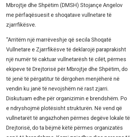
Mbrojtje dhe Shpëtim (DMSH) Stojançe Angelov
me përfaqësuesit e shoqatave vullnetare të
zjarrfikësve.
“Arritëm një marrëveshje që secila Shoqatë
Vullnetare e Zjarrfikësve të deklarojë paraprakisht
një numër të caktuar vullnetarësh të cilët, përmes
ekipeve të Drejtorisë për Mbrojtje dhe Shpëtim, do
të jenë të përgatitur të dërgohen menjëherë në
vendin ku janë të nevojshëm në rast zjarri.
Diskutuam edhe për organizimin e brendshëm. Po
e ndryshojmë plotësisht strukturën. Në vend që
vullnetarët të angazhohen përmes degëve lokale të
Drejtorisë, do ta bëjmë këtë përmes organizatës