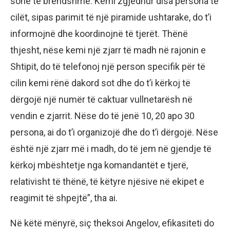
sonë të brendshme. Kemi zgjedhur disa persona të
cilët, sipas parimit të një piramide ushtarake, do t’i
informojnë dhe koordinojnë të tjerët. Thënë
thjesht, nëse kemi një zjarr të madh në rajonin e
Shtipit, do të telefonoj një person specifik për të
cilin kemi rënë dakord sot dhe do t’i kërkoj të
dërgojë një numër të caktuar vullnetarësh në
vendin e zjarrit. Nëse do të jenë 10, 20 apo 30
persona, ai do t’i organizojë dhe do t’i dërgojë. Nëse
është një zjarr më i madh, do të jem në gjendje të
kërkoj mbështetje nga komandantët e tjerë,
relativisht të thënë, të këtyre njësive në ekipet e
reagimit të shpejtë”, tha ai.
Në këtë mënyrë, siç theksoi Angelov, efikasiteti do