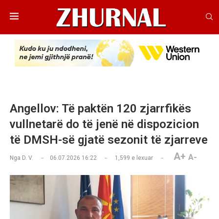
Angellov: Të paktën 120 zjarrfikës
vullnetarë do të jenë në dispozicion
të DMSH-së gjatë sezonit të zjarreve
A+
A-
Nga
D. V.
06.07.2026 16:22
1,599
e lexuar