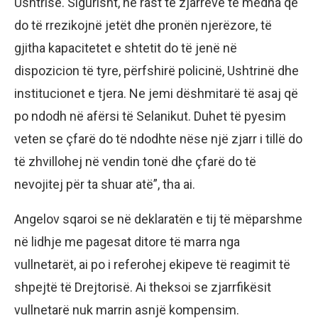
Ushtrisë. Sigurisht, në rast të zjarreve të mëdha që
do të rrezikojnë jetët dhe pronën njerëzore, të
gjitha kapacitetet e shtetit do të jenë në
dispozicion të tyre, përfshirë policinë, Ushtrinë dhe
institucionet e tjera. Ne jemi dëshmitarë të asaj që
po ndodh në afërsi të Selanikut. Duhet të pyesim
veten se çfarë do të ndodhte nëse një zjarr i tillë do
të zhvillohej në vendin tonë dhe çfarë do të
nevojitej për ta shuar atë”, tha ai.
Angelov sqaroi se në deklaratën e tij të mëparshme
në lidhje me pagesat ditore të marra nga
vullnetarët, ai po i referohej ekipeve të reagimit të
shpejtë të Drejtorisë. Ai theksoi se zjarrfikësit
vullnetarë nuk marrin asnjë kompensim.