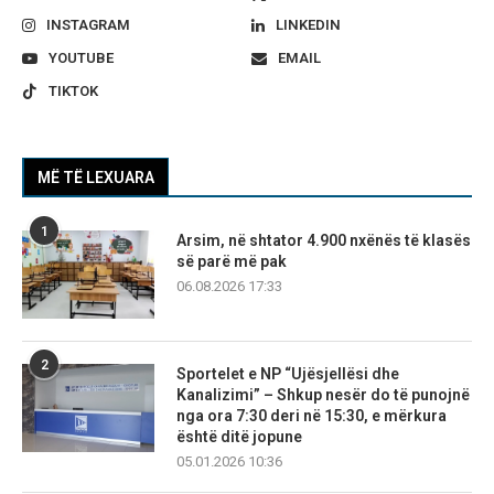
INSTAGRAM
LINKEDIN
YOUTUBE
EMAIL
TIKTOK
MË TË LEXUARA
1
Arsim, në shtator 4.900 nxënës të klasës
së parë më pak
06.08.2026 17:33
2
Sportelet e NP “Ujësjellësi dhe
Kanalizimi” – Shkup nesër do të punojnë
nga ora 7:30 deri në 15:30, e mërkura
është ditë jopune
05.01.2026 10:36