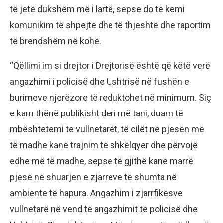
të jetë dukshëm më i lartë, sepse do të kemi
komunikim të shpejtë dhe të thjeshtë dhe raportim
të brendshëm në kohë.
“Qëllimi im si drejtor i Drejtorisë është që këtë verë
angazhimi i policisë dhe Ushtrisë në fushën e
burimeve njerëzore të reduktohet në minimum. Siç
e kam thënë publikisht deri më tani, duam të
mbështetemi te vullnetarët, të cilët në pjesën më
të madhe kanë trajnim të shkëlqyer dhe përvojë
edhe më të madhe, sepse të gjithë kanë marrë
pjesë në shuarjen e zjarreve të shumta në
ambiente të hapura. Angazhim i zjarrfikësve
vullnetarë në vend të angazhimit të policisë dhe