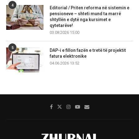
4
Editorial / Priten reforma në sistemin e
pensioneve – shteti mund ta marrë
shtyllën e dytë nga kursimet e
qytetarëve!
03.08.2026 15:00
5
DAP-i e fillon fazën e tretë të projektit
fatura elektronike
04.06.2026 13:52