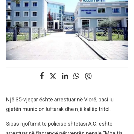
Një 35-vjeçar është arrestuar në Vlorë, pasi iu
gjetën municion luftarak dhe një kallëp tritol.
Sipas njoftimit të policisë shtetasi A.C. është
arrestuar në flagrancë për veprën penale “Mbajtja