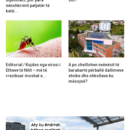
diplomaci, por para
sot?
nënshkrimit patjetër të
ketë...
Editorial / Kujdes nga virusi i
A po zhvillohen nxënësit të
Etheve të Nilit – më të
barabartë përballë dallimeve
rrezikuar moshat e...
etnike dhe shkollave ku
mësojnë?