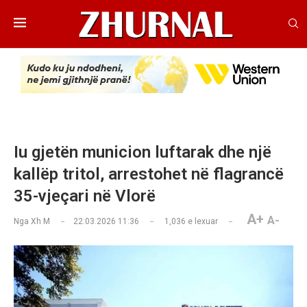
Iu gjetën municion luftarak dhe një
kallëp tritol, arrestohet në flagrancë
35-vjeçari në Vlorë
A+
A-
Nga
Xh M
22.03.2026 11:36
1,036
e lexuar