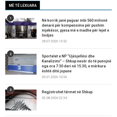
MË TË LEXUARA
1
Në korrik janë paguar mbi 560 milionë
denarë për kompensime për pushim
mjekësor, pjesa më e madhe për lejet e
lindjes
28.07.2026 15:52
2
Sportelet e NP “Ujësjellësi dhe
Kanalizimi” – Shkup nesër do të punojnë
nga ora 7:30 deri në 15:30, e mërkura
është ditë jopune
05.01.2026 10:36
3
Regjistrohet tërmet në Shkup
02.08.2026 22:34