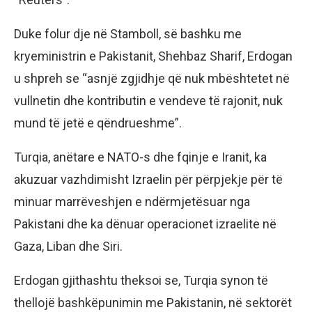
Duke folur dje në Stamboll, së bashku me
kryeministrin e Pakistanit, Shehbaz Sharif, Erdogan
u shpreh se “asnjë zgjidhje që nuk mbështetet në
vullnetin dhe kontributin e vendeve të rajonit, nuk
mund të jetë e qëndrueshme”.
Turqia, anëtare e NATO-s dhe fqinje e Iranit, ka
akuzuar vazhdimisht Izraelin për përpjekje për të
minuar marrëveshjen e ndërmjetësuar nga
Pakistani dhe ka dënuar operacionet izraelite në
Gaza, Liban dhe Siri.
Erdogan gjithashtu theksoi se, Turqia synon të
thellojë bashkëpunimin me Pakistanin, në sektorët