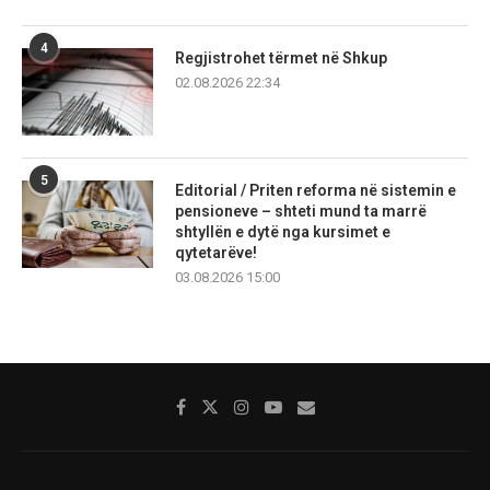
4
Regjistrohet tërmet në Shkup
02.08.2026 22:34
5
Editorial / Priten reforma në sistemin e
pensioneve – shteti mund ta marrë
shtyllën e dytë nga kursimet e
qytetarëve!
03.08.2026 15:00