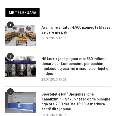
MË TË LEXUARA
1
Arsim, në shtator 4.900 nxënës të klasës
së parë më pak
06.08.2026 17:33
2
Në korrik janë paguar mbi 560 milionë
denarë për kompensime për pushim
mjekësor, pjesa më e madhe për lejet e
lindjes
28.07.2026 15:52
3
Sportelet e NP “Ujësjellësi dhe
Kanalizimi” – Shkup nesër do të punojnë
nga ora 7:30 deri në 15:30, e mërkura
është ditë jopune
05.01.2026 10:36