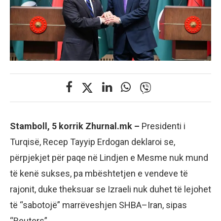
Stamboll, 5 korrik Zhurnal.mk –
Presidenti i
Turqisë, Recep Tayyip Erdogan deklaroi se,
përpjekjet për paqe në Lindjen e Mesme nuk mund
të kenë sukses, pa mbështetjen e vendeve të
rajonit, duke theksuar se Izraeli nuk duhet të lejohet
të “sabotojë” marrëveshjen SHBA–Iran, sipas
“Reuters”.