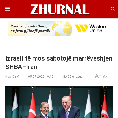
Izraeli të mos sabotojë marrëveshjen
SHBA–Iran
A+
A-
Nga
Xh M
05.07.2026 19:12
3,400
e lexuar