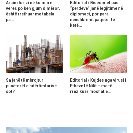
Arsim Idrizi në kulmin e
Editorial / Bisedimet pas
verës po bën gjum dimëror,
“perdeve” janë legjitime në
është rrethuar me tabela
diplomaci, por para
pa...
nënshkrimit patjetër të
ketë...
Sa janë të mbrojtur
Editorial / Kujdes nga virusi i
punëtorët e ndërtimtarisë
Etheve të Nilit – më të
sot?
rrezikuar moshat e...