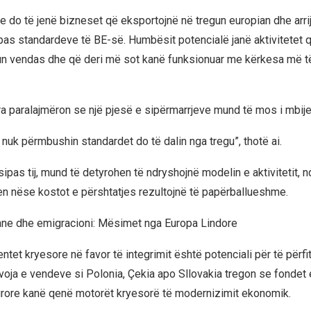
ese do të jenë bizneset që eksportojnë në tregun europian dhe arri
ipas standardeve të BE-së. Humbësit potencialë janë aktivitetet 
n vendas dhe që deri më sot kanë funksionuar me kërkesa më të
a paralajmëron se një pjesë e sipërmarrjeve mund të mos i mbije
nuk përmbushin standardet do të dalin nga tregu”, thotë ai.
ipas tij, mund të detyrohen të ndryshojnë modelin e aktivitetit, n
n nëse kostot e përshtatjes rezultojnë të papërballueshme.
ane dhe emigracioni: Mësimet nga Europa Lindore
tet kryesore në favor të integrimit është potenciali për të përfi
voja e vendeve si Polonia, Çekia apo Sllovakia tregon se fondet 
urore kanë qenë motorët kryesorë të modernizimit ekonomik.