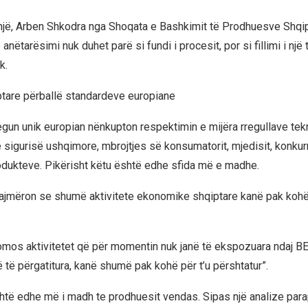
linjë, Arben Shkodra nga Shoqata e Bashkimit të Prodhuesve Shqip
nëtarësimi nuk duhet parë si fundi i procesit, por si fillimi i një
k.
tare përballë standardeve europiane
regun unik europian nënkupton respektimin e mijëra rregullave tek
 sigurisë ushqimore, mbrojtjes së konsumatorit, mjedisit, konku
odukteve. Pikërisht këtu është edhe sfida më e madhe.
lajmëron se shumë aktivitete ekonomike shqiptare kanë pak kohë 
omos aktivitetet që për momentin nuk janë të ekspozuara ndaj B
 të përgatitura, kanë shumë pak kohë për t’u përshtatur”.
të edhe më i madh te prodhuesit vendas. Sipas një analize para