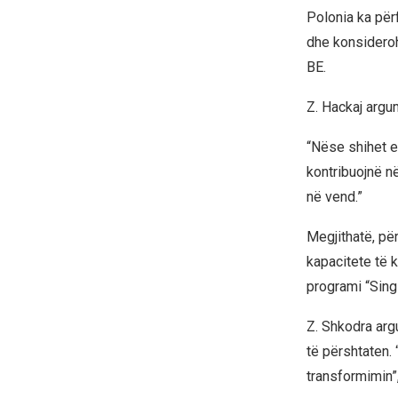
Polonia ka për
dhe konsidero
BE.
Z. Hackaj argu
“Nëse shihet e
kontribuojnë n
në vend.”
Megjithatë, pë
kapacitete të 
programi “Sing
Z. Shkodra arg
të përshtaten.
transformimin”,