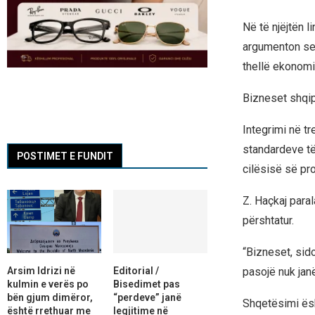
Në të njëjtën 
argumenton se a
thellë ekonomi
Bizneset shqip
Integrimi në t
standardeve të
POSTIMET E FUNDIT
cilësisë së pr
Z. Haçkaj para
përshtatur.
“Bizneset, sid
Arsim Idrizi në
Editorial /
pasojë nuk janë
kulmin e verës po
Bisedimet pas
bën gjum dimëror,
“perdeve” janë
Shqetësimi ësh
është rrethuar me
legjitime në