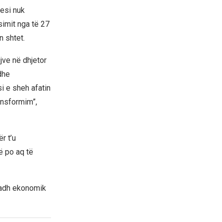
cesi nuk
simit nga të 27
n shtet.
jve në dhjetor
dhe
i e sheh afatin
ansformim”,
r t’u
ë po aq të
madh ekonomik