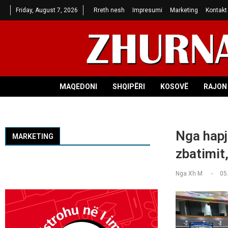
Friday, August 7, 2026
Rreth nesh
Impresumi
Marketing
Kontakt
MAQEDONI
SHQIPËRI
KOSOVË
RAJON 
Nga hapj
MARKETING
zbatimit
Nga
Xh M
05