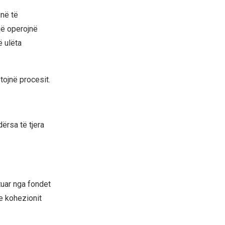
jnë të
që operojnë
 ulëta
tojnë procesit.
dërsa të tjera
tuar nga fondet
e kohezionit