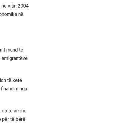
 në vitin 2004
konomike në
imit mund të
të emigrantëve
don të ketë
 financim nga
do të arrijnë
 për të bërë