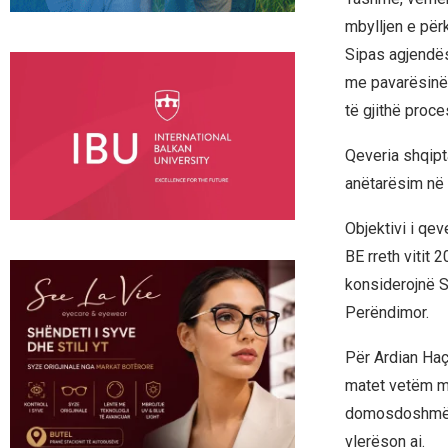
mbylljen e përk
Sipas agjendës 
me pavarësinë e
të gjithë proces
Qeveria shqipt
anëtarësim në 
Objektivi i qev
BE rreth vitit 
konsiderojnë S
Perëndimor.
Për Ardian Haçk
matet vetëm me 
domosdoshmëri
vlerëson ai.