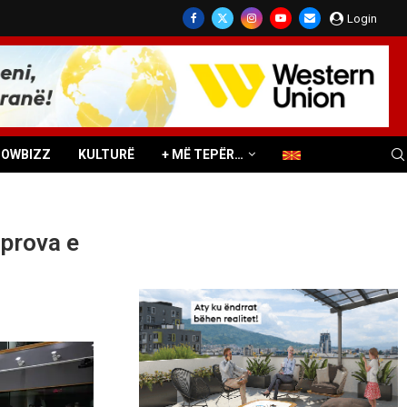
Login
HOWBIZZ
KULTURË
+ MË TEPËR…
 prova e