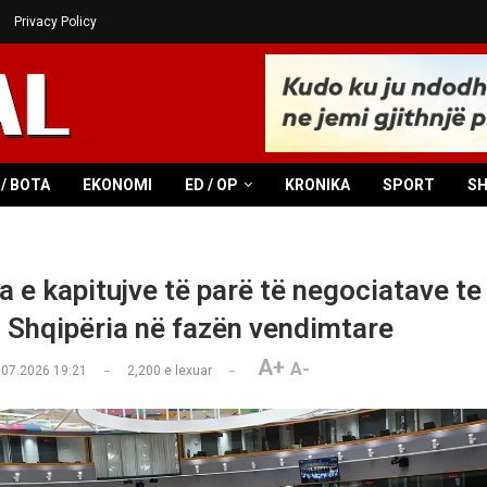
Privacy Policy
/ BOTA
EKONOMI
ED / OP
KRONIKA
SPORT
S
a e kapitujve të parë të negociatave te
, Shqipëria në fazën vendimtare
A+
A-
.07.2026 19:21
2,200
e lexuar