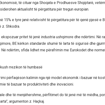
Ekonomisë, të cituar nga Shoqata e Prodhuesve Shqiptarë, vet
iderohen aktualisht të përgatitura për tregun europian.
në 15% e tyre janë relativisht të përgatitura për të qenë pjesë e 
ë z. Shkodra.
 ekspozuar pritet të jenë industria ushqimore dhe ndërtimi. Në ra
qimore, BE kërkon standarde shumë të larta të sigurisë dhe gju
 Në ndërtim, sfida lidhet me përafrimin me Eurokodet dhe norma
 kush rrezikon të humbasë
grimi përfaqëson kalimin nga një model ekonomik i bazuar në kost
mie të bazuar te produktiviteti dhe inovacioni.
eale dhe të menjëhershme, përfitimet do të jenë më të mëdha, por
arta”, argumenton z. Haçkaj.