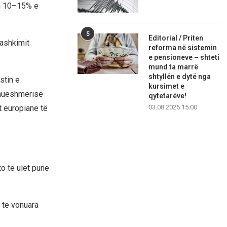
ëm 10–15% e
5
Editorial / Priten
Bashkimit
reforma në sistemin
e pensioneve – shteti
mund ta marrë
shtyllën e dytë nga
stin e
kursimet e
rmueshmërisë
qytetarëve!
t europiane të
03.08.2026 15:00
o të ulët pune
 të vonuara