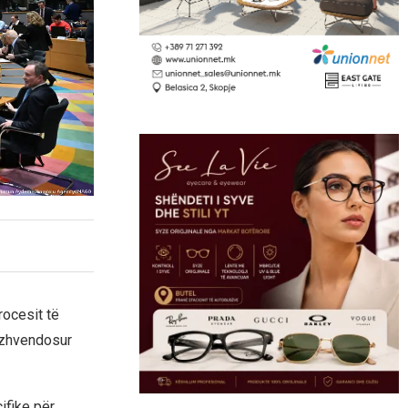
rocesit të
ë zhvendosur
ifike për