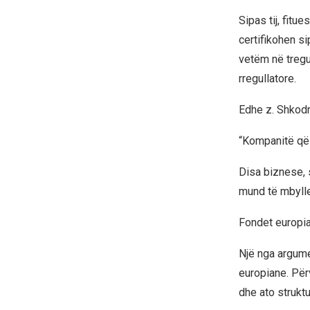
Sipas tij, fitu
certifikohen s
vetëm në tregu
rregullatore.
Edhe z. Shkodr
“Kompanitë që 
Disa biznese, s
mund të mbylle
Fondet europi
Një nga argumen
europiane. Për
dhe ato strukt