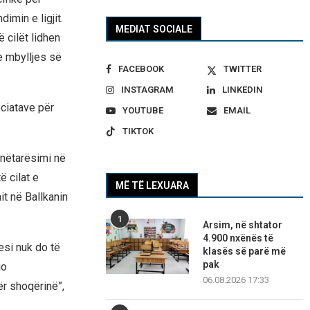
imin e ligjit.
MEDIAT SOCIALE
 cilët lidhen
e mbylljes së
FACEBOOK
TWITTER
INSTAGRAM
LINKEDIN
ociatave për
YOUTUBE
EMAIL
TIKTOK
anëtarësimi në
ë cilat e
MË TË LEXUARA
t në Ballkanin
1
Arsim, në shtator
4.900 nxënës të
esi nuk do të
klasës së parë më
pak
jo
06.08.2026 17:33
r shoqërinë”,