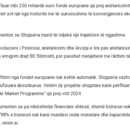
fituar mbi 250 miliardë euro fonde europiane që prej anëtarësimit
het sot një nga historitë më të suksesshme të konvergjencës e
menton se Shqipëria mund të ndjekë një trajektore të ngjashme.
volucioni i Polonisë, anëtarësimi dhe lëvizja e lirë pas anëtarës
ë emigrim drejt BE fillimisht, por pasohet menjëherë me rikthim 
rfitimi nga fondet europiane nuk është automatik. Shqipëria vazh
kufizuara absorbuese. Vetëm dy projekte shqiptare kanë përfituar
le Market Programme” që prej vitit 2024.
umenton se pa mbështetje financiare shtesë, shumë biznese nuk 
 “98% e biznesit nuk kanë mundësi reale monetare dhe kapacitete
 vëren ai.