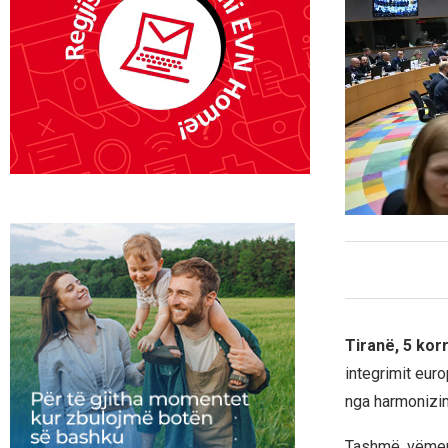
Tiranë, 5 kor
integrimit euro
nga harmonizimi
Tashmë, vëmend