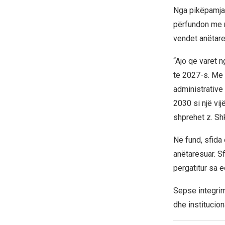
Nga pikëpamja 
përfundon me mb
vendet anëtare,
“Ajo që varet n
të 2027-s. Me 
administrative 
2030 si një vij
shprehet z. Sh
Në fund, sfida
anëtarësuar. S
përgatitur sa e
Sepse integrim
dhe institucion