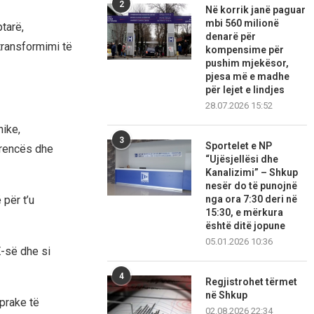
2
Në korrik janë paguar
mbi 560 milionë
tarë,
denarë për
 transformimi të
kompensime për
pushim mjekësor,
pjesa më e madhe
për lejet e lindjes
28.07.2026 15:52
nike,
3
Sportelet e NP
rrencës dhe
“Ujësjellësi dhe
Kanalizimi” – Shkup
nesër do të punojnë
për t’u
nga ora 7:30 deri në
15:30, e mërkura
është ditë jopune
05.01.2026 10:36
E-së dhe si
4
Regjistrohet tërmet
në Shkup
prake të
02.08.2026 22:34