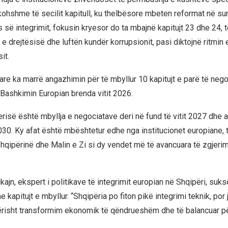
ohshme të secilit kapitull, ku thelbësore mbeten reformat në sund
së integrimit, fokusin kryesor do ta mbajnë kapitujt 23 dhe 24, të
 drejtësisë dhe luftën kundër korrupsionit, pasi diktojnë ritmin 
it.
are ka marrë angazhimin për të mbyllur 10 kapitujt e parë të neg
Bashkimin Europian brenda vitit 2026.
erisë është mbyllja e negociatave deri në fund të vitit 2027 dhe 
2030. Ky afat është mbështetur edhe nga institucionet europiane, t
hqipërinë dhe Malin e Zi si dy vendet më të avancuara të zgjerimi
ajn, ekspert i politikave të integrimit europian në Shqipëri, suks
kapitujt e mbyllur. “Shqipëria po fiton pikë integrimi teknik, por 
sht transformim ekonomik të qëndrueshëm dhe të balancuar pë