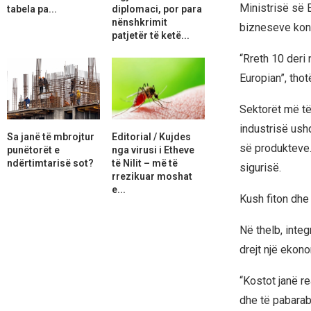
Ministrisë së 
tabela pa...
diplomaci, por para
nënshkrimit
bizneseve kons
patjetër të ketë...
“Rreth 10 deri 
Europian”, thot
Sektorët më të
industrisë ush
Sa janë të mbrojtur
Editorial / Kujdes
së produkteve.
punëtorët e
nga virusi i Etheve
ndërtimtarisë sot?
të Nilit – më të
sigurisë.
rrezikuar moshat
e...
Kush fiton dhe
Në thelb, inte
drejt një ekono
“Kostot janë r
dhe të pabarab