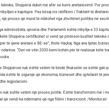
teknike, Shqipëria duket më afër se kurrë anëtarësimit. Por pro
ylljen e kapitujve. Pas kësaj nis ratifikimi i Traktatit të Anëtarë
 një proces që mund të ndikohet nga zhvillimet politike në secili
ga administrata, qeveria dhe Parlamenti është mbyllja e 33 kapitu
këtë Shqipëria certifikohet si vend që plotëson kushtet teknike 
për të qenë anëtare e BE-së”, thotë Haçkaj. Nga ana tjetër, biznes
ë ndarëse. “Deri në vitin 2030 kemi kohën për të realizuar këtë tr
kodra.
 e Shqipërisë nuk është vetëm të bindë Brukselin se është gati pë
fida është të sigurojë që ekonomia, bizneset dhe qytetarët të jen
dhe legjislacioni.
i nuk është vetëm një proces politik. Është transformimi më i 
al që vendi ka ndërmarrë që nga fillimi i tranzicionit. /Monitor.al/