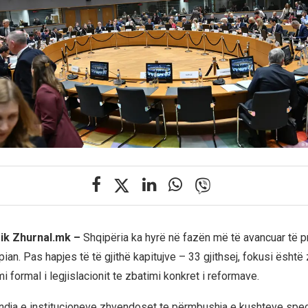
rik Zhurnal.mk –
Shqipëria ka hyrë në fazën më të avancuar të p
pian. Pas hapjes të të gjithë kapitujve – 33 gjithsej, fokusi ësht
 formal i legjislacionit te zbatimi konkret i reformave.
ja e institucioneve zhvendoset te përmbushja e kushteve spec