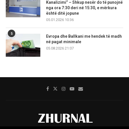
Kanalizimi” – Shkup nesër do të punojnë
nga ora 7:30 deri në 15:30, e mërkura
është ditë jopune
05.01.2026 10:36
5
Evropa dhe Ballkani me hendek të madh
në pagat minimale
05.08.2026 21:07