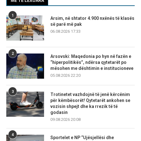
MË TË LEXUARA
1
Arsim, në shtator 4.900 nxënës të klasës
së parë më pak
06.08.2026 17:33
2
Arsovski: Maqedonia po hyn në fazën e
“hiperpolitikës”, ndërsa qytetarët po
mësohen me dështimin e institucioneve
05.08.2026 22:20
3
Trotinetet vazhdojnë të jenë kërcënim
për këmbësorët! Qytetarët ankohen se
vozisin shpejt dhe ka rrezik të të
godasin
09.08.2026 20:08
4
Sportelet e NP “Ujësjellësi dhe