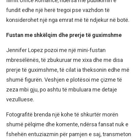
filmit
Office Romance
, ndërsa me publikimin e
fundit edhe një herë tregoi pse vazhdon të
konsiderohet një nga emrat më të ndjekur në botë.
Fustan me shkëlqim dhe prerje të guximshme
Jennifer Lopez pozoi me një mini-fustan
mbresëlënës, të zbukuruar me xixa dhe me disa
prerje të guximshme, të cilat ia theksonin edhe më
shumë figurën. Veshjen e plotësoi me çizme të
zeza mbi gju, po ashtu të mbuluara me detaje
vezulluese.
Fotografitë brenda një kohe të shkurtër morën
shumë pëlqime dhe komente, ndërsa fansat nuk e
fshehën entuziazmin për pamjen e saj, transmeton