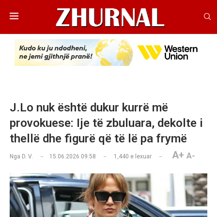
J.Lo nuk është dukur kurrë më
provokuese: Ije të zbuluara, dekolte i
thellë dhe figurë që të lë pa frymë
A+
A-
Nga
D. V.
15.06.2026 09:58
1,440
e lexuar