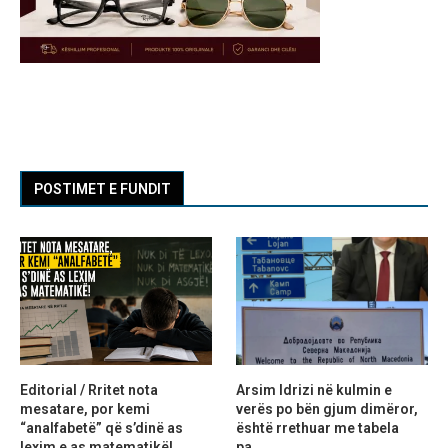
POSTIMET E FUNDIT
Editorial / Rritet nota
Arsim Idrizi në kulmin e
mesatare, por kemi
verës po bën gjum dimëror,
“analfabetë” që s’dinë as
është rrethuar me tabela
lexim e as matematikë!
pa...