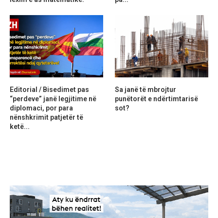
Editorial / Bisedimet pas
Sa janë të mbrojtur
“perdeve” janë legjitime në
punëtorët e ndërtimtarisë
diplomaci, por para
sot?
nënshkrimit patjetër të
ketë...