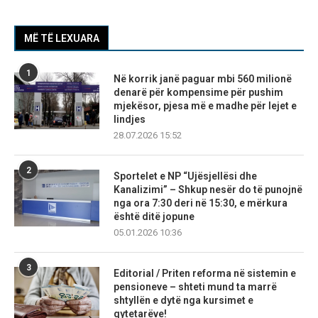
MË TË LEXUARA
1
Në korrik janë paguar mbi 560 milionë
denarë për kompensime për pushim
mjekësor, pjesa më e madhe për lejet e
lindjes
28.07.2026 15:52
2
Sportelet e NP “Ujësjellësi dhe
Kanalizimi” – Shkup nesër do të punojnë
nga ora 7:30 deri në 15:30, e mërkura
është ditë jopune
05.01.2026 10:36
3
Editorial / Priten reforma në sistemin e
pensioneve – shteti mund ta marrë
shtyllën e dytë nga kursimet e
qytetarëve!