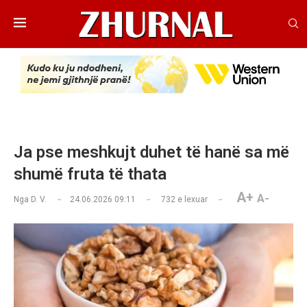
Ja pse meshkujt duhet të hanë sa më
shumë fruta të thata
A+
A-
Nga
D. V.
24.06.2026 09:11
732
e lexuar