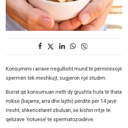
Konsumimi i arrave rregullisht mund të përmirësojë
spermën tek meshkujt, sugjeron një studim.
Burrat që konsumuan rreth dy grushta fruta të thata
mikse (bajame, arra dhe lajthi) përditë për 14 javë
rresht, shkencëtarët zbuluan, se kishin rritje të
qelizave ‘notuese’ të spermatozoidëve.