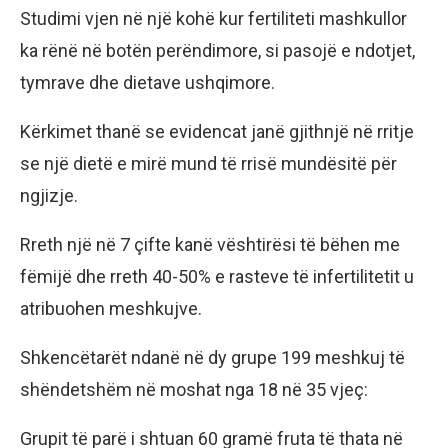
Studimi vjen në një kohë kur fertiliteti mashkullor
ka rënë në botën perëndimore, si pasojë e ndotjet,
tymrave dhe dietave ushqimore.
Kërkimet thanë se evidencat janë gjithnjë në rritje
se një dietë e mirë mund të rrisë mundësitë për
ngjizje.
Rreth një në 7 çifte kanë vështirësi të bëhen me
fëmijë dhe rreth 40-50% e rasteve të infertilitetit u
atribuohen meshkujve.
Shkencëtarët ndanë në dy grupe 199 meshkuj të
shëndetshëm në moshat nga 18 në 35 vjeç:
Grupit të parë i shtuan 60 gramë fruta të thata në