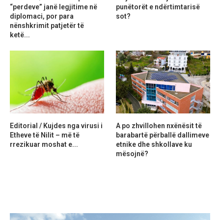
“perdeve” janë legjitime në
punëtorët e ndërtimtarisë
diplomaci, por para
sot?
nënshkrimit patjetër të
ketë...
Editorial / Kujdes nga virusi i
A po zhvillohen nxënësit të
Etheve të Nilit – më të
barabartë përballë dallimeve
rrezikuar moshat e...
etnike dhe shkollave ku
mësojnë?