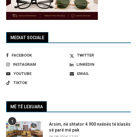
MEDIAT SOCIALE
FACEBOOK
TWITTER
INSTAGRAM
LINKEDIN
YOUTUBE
EMAIL
TIKTOK
MË TË LEXUARA
1
Arsim, në shtator 4.900 nxënës të klasës
së parë më pak
06.08.2026 17:33