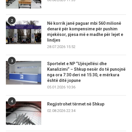
2
Në korrik janë paguar mbi 560 milionë
denarë për kompensime për pushim
mjekësor, pjesa më e madhe për lejet e
lindjes
28.07.2026 15:52
3
Sportelet e NP “Ujësjellësi dhe
Kanalizimi” – Shkup nesër do të punojnë
nga ora 7:30 deri në 15:30, e mërkura
është ditë jopune
05.01.2026 10:36
4
Regjistrohet tërmet në Shkup
02.08.2026 22:34