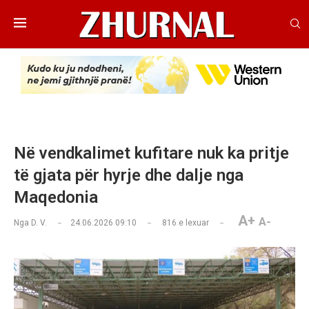
Në vendkalimet kufitare nuk ka pritje
të gjata për hyrje dhe dalje nga
Maqedonia
A+
A-
Nga
D. V.
24.06.2026 09:10
816
e lexuar