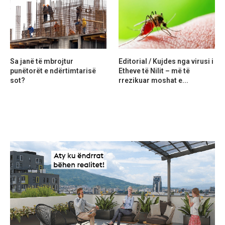
Sa janë të mbrojtur
Editorial / Kujdes nga virusi i
punëtorët e ndërtimtarisë
Etheve të Nilit – më të
sot?
rrezikuar moshat e...