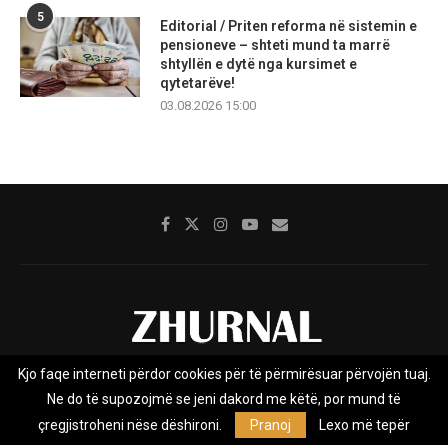
5
Editorial / Priten reforma në sistemin e
pensioneve – shteti mund ta marrë
shtyllën e dytë nga kursimet e
qytetarëve!
03.08.2026 15:00
Kjo faqe interneti përdor cookies për të përmirësuar përvojën tuaj.
Rreth nesh
Impresumi
Marketing
Kontakt
Ne do të supozojmë se jeni dakord me këtë, por mund të
Privacy Policy
çregjistroheni nëse dëshironi.
Pranoj
Lexo më tepër
Zhurnal.mk është Agjenci e Lajmeve e pavarur, e themeluar në vitin