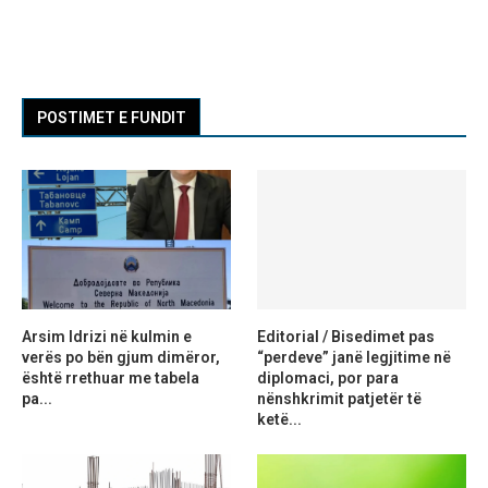
POSTIMET E FUNDIT
Arsim Idrizi në kulmin e
Editorial / Bisedimet pas
verës po bën gjum dimëror,
“perdeve” janë legjitime në
është rrethuar me tabela
diplomaci, por para
pa...
nënshkrimit patjetër të
ketë...