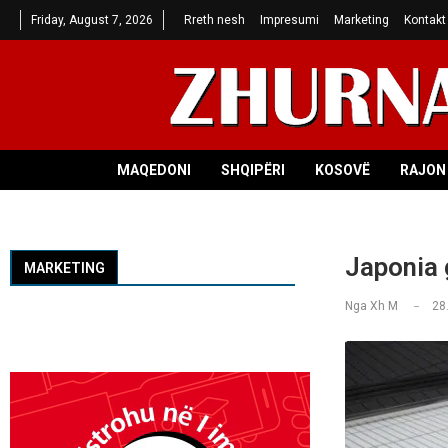
Friday, August 7, 2026
Rreth nesh
Impresumi
Marketing
Kontakt
MAQEDONI
SHQIPËRI
KOSOVË
RAJON 
Japonia 
MARKETING
Nga
Xh M
28