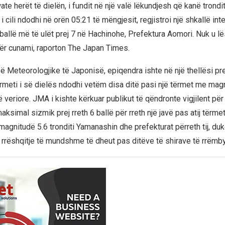
te herët të dielën, i fundit në një valë lëkundjesh që kanë trondi
i cili ndodhi në orën 05:21 të mëngjesit, regjistroi një shkallë int
 ballë më të ulët prej 7 në Hachinohe, Prefektura Aomori. Nuk u l
ër cunami, raporton The Japan Times.
ë Meteorologjike të Japonisë, epiqendra ishte në një thellësi pre
rmeti i së dielës ndodhi vetëm disa ditë pasi një tërmet me mag
 veriore. JMA i kishte kërkuar publikut të qëndronte vigjilent pë
maksimal sizmik prej rreth 6 ballë për rreth një javë pas atij tërme
magnitudë 5.6 tronditi Yamanashin dhe prefekturat përreth tij, du
rrëshqitje të mundshme të dheut pas ditëve të shirave të rrëm