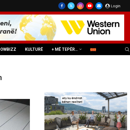
Login
HOWBIZZ
KULTURË
+ MË TEPËR…
m