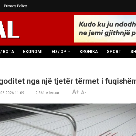
Privacy Policy
/ BOTA
EKONOMI
ED / OP
KRONIKA
SPORT
S
goditet nga një tjetër tërmet i fuqishë
A+
A-
.06.2026 11:09
2,861
e lexuar