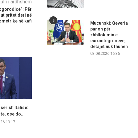
kulli i ardhshëm
Bogorodicë”: Për
t pritet deri në
5
ometrike në kufi
Mucunski: Qeveria
punon për
zhbllokimin e
eurointegrimeve,
detajet nuk thuhen
03.08.2026 16:35
 sërish Italisë:
SHBA vendos sanksione ndaj
Aktivitetet g
jtë, ose do...
zyrtarëve ushtarakë dhe
verore jan
kompanive...
favor
026 19:17
07.08.2026 16:35
07.08.2