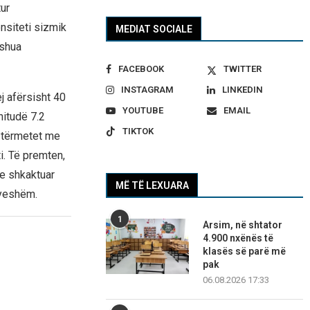
tur
ensiteti sizmik
MEDIAT SOCIALE
ëshua
FACEBOOK
TWITTER
INSTAGRAM
LINKEDIN
j afërsisht 40
YOUTUBE
EMAIL
nitudë 7.2
TIKTOK
r tërmetet me
ti. Të premten,
ke shkaktuar
MË TË LEXUARA
byeshëm.
1
Arsim, në shtator
4.900 nxënës të
klasës së parë më
pak
06.08.2026 17:33