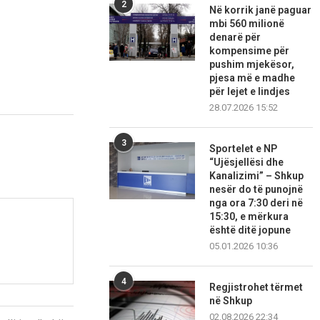
2
Në korrik janë paguar
mbi 560 milionë
denarë për
kompensime për
pushim mjekësor,
pjesa më e madhe
për lejet e lindjes
28.07.2026 15:52
3
Sportelet e NP
“Ujësjellësi dhe
Kanalizimi” – Shkup
nesër do të punojnë
nga ora 7:30 deri në
15:30, e mërkura
është ditë jopune
05.01.2026 10:36
4
Regjistrohet tërmet
në Shkup
02.08.2026 22:34