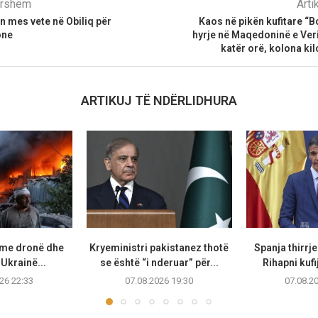
parshëm
Arti
en mes vete në Obiliq për
Kaos në pikën kufitare “
one
hyrje në Maqedoninë e Veriu
katër orë, kolona kil
ARTIKUJ TË NDËRLIDHURA
 me dronë dhe
Kryeministri pakistanez thotë
Spanja thirrje
Ukrainë...
se është “i nderuar” për...
Rihapni kufi
26 22:33
07.08.2026 19:30
07.08.2