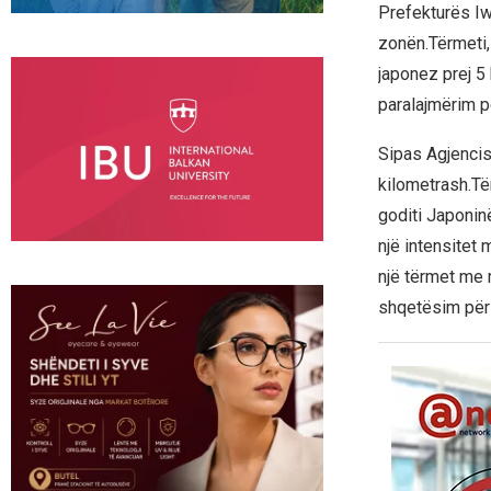
Prefekturës Iwa
zonën.Tërmeti, 
japonez prej 5
paralajmërim p
Sipas Agjencis
kilometrash.Të
goditi Japoninë
një intensitet 
një tërmet me 
shqetësim për 