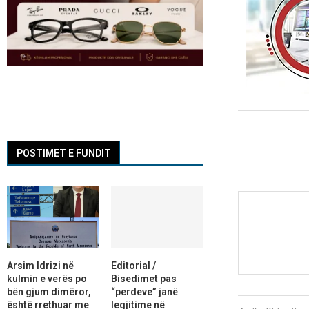
POSTIMET E FUNDIT
Arsim Idrizi në
Editorial /
kulmin e verës po
Bisedimet pas
bën gjum dimëror,
“perdeve” janë
është rrethuar me
legjitime në