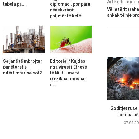
Artikulli i më
tabela pa...
diplomaci, por para
Vëllezërit rrah
nënshkrimit
shkak të një pr
patjetër të ketë...
Sa janë të mbrojtur
Editorial / Kujdes
punëtorët e
nga virusi i Etheve
ndërtimtarisë sot?
të Nilit – më të
rrezikuar moshat
e...
Goditjet ruse
bomba në 
07.08.20