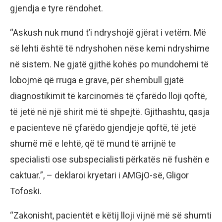
gjendja e tyre rëndohet.
“Askush nuk mund t’i ndryshojë gjërat i vetëm. Më
së lehti është të ndryshohen nëse kemi ndryshime
në sistem. Ne gjatë gjithë kohës po mundohemi të
lobojmë që rruga e grave, për shembull gjatë
diagnostikimit të karcinomës të çfarëdo lloji qoftë,
të jetë në një shirit më të shpejtë. Gjithashtu, qasja
e pacienteve në çfarëdo gjendjeje qoftë, të jetë
shumë më e lehtë, që të mund të arrijnë te
specialisti ose subspecialisti përkatës në fushën e
caktuar.”, – deklaroi kryetari i AMGjO-së, Gligor
Tofoski.
“Zakonisht, pacientët e këtij lloji vijnë më së shumti