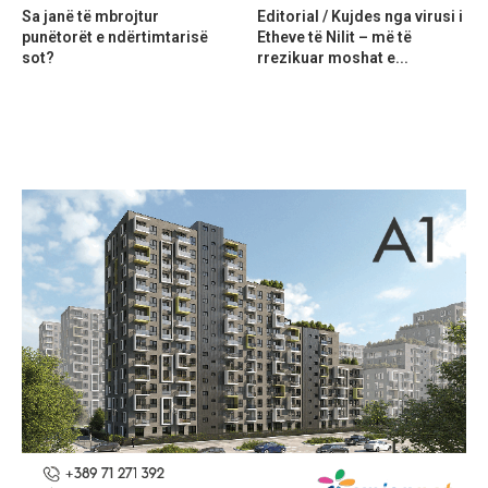
Sa janë të mbrojtur
Editorial / Kujdes nga virusi i
punëtorët e ndërtimtarisë
Etheve të Nilit – më të
sot?
rrezikuar moshat e...