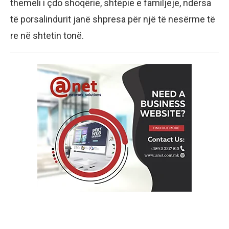
themeli i çdo shoqërie, shtëpie e familjeje, ndërsa
të porsalindurit janë shpresa për një të nesërme të
re në shtetin tonë.