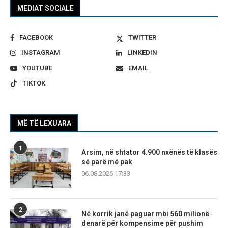
MEDIAT SOCIALE
FACEBOOK
TWITTER
INSTAGRAM
LINKEDIN
YOUTUBE
EMAIL
TIKTOK
MË TË LEXUARA
1
Arsim, në shtator 4.900 nxënës të klasës
së parë më pak
06.08.2026 17:33
2
Në korrik janë paguar mbi 560 milionë
denarë për kompensime për pushim