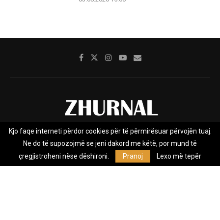
Kjo faqe interneti përdor cookies për të përmirësuar përvojën tuaj.
Rreth nesh
Impresumi
Marketing
Kontakt
Ne do të supozojmë se jeni dakord me këtë, por mund të
Privacy Policy
çregjistroheni nëse dëshironi.
Pranoj
Lexo më tepër
Zhurnal.mk është Agjenci e Lajmeve e pavarur, e themeluar në vitin
2009, që e mbulon Maqedoninë, Kosovën, Shqipërinë edhe lajmet
nga bota.
@2026 - All Right Reserved. Designed and Developed by
Anet.Com.Mk