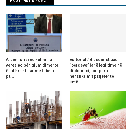
POSTIMET E FUNDIT
Arsim Idrizi në kulmin e
Editorial / Bisedimet pas
verës po bën gjum dimëror,
“perdeve” janë legjitime në
është rrethuar me tabela
diplomaci, por para
pa...
nënshkrimit patjetër të
ketë...