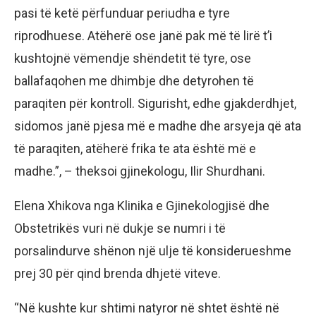
pasi të ketë përfunduar periudha e tyre
riprodhuese. Atëherë ose janë pak më të lirë t’i
kushtojnë vëmendje shëndetit të tyre, ose
ballafaqohen me dhimbje dhe detyrohen të
paraqiten për kontroll. Sigurisht, edhe gjakderdhjet,
sidomos janë pjesa më e madhe dhe arsyeja që ata
të paraqiten, atëherë frika te ata është më e
madhe.”, – theksoi gjinekologu, Ilir Shurdhani.
Elena Xhikova nga Klinika e Gjinekologjisë dhe
Obstetrikës vuri në dukje se numri i të
porsalindurve shënon një ulje të konsiderueshme
prej 30 për qind brenda dhjetë viteve.
“Në kushte kur shtimi natyror në shtet është në