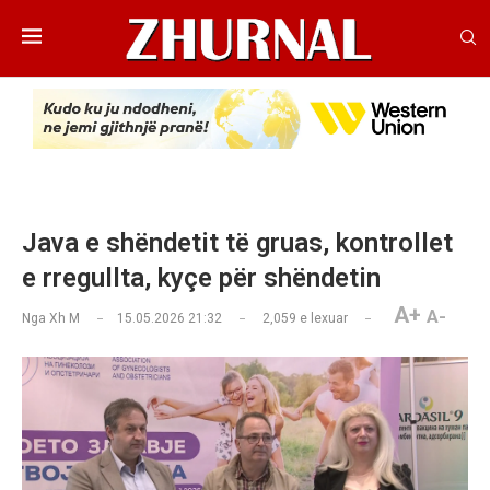
Java e shëndetit të gruas, kontrollet
e rregullta, kyçe për shëndetin
A+
A-
Nga
Xh M
15.05.2026 21:32
2,059
e lexuar