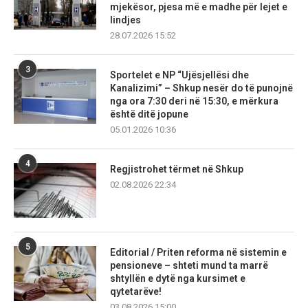
mjekësor, pjesa më e madhe për lejet e
lindjes
28.07.2026 15:52
3
Sportelet e NP “Ujësjellësi dhe
Kanalizimi” – Shkup nesër do të punojnë
nga ora 7:30 deri në 15:30, e mërkura
është ditë jopune
05.01.2026 10:36
4
Regjistrohet tërmet në Shkup
02.08.2026 22:34
5
Editorial / Priten reforma në sistemin e
pensioneve – shteti mund ta marrë
shtyllën e dytë nga kursimet e
qytetarëve!
03.08.2026 15:00