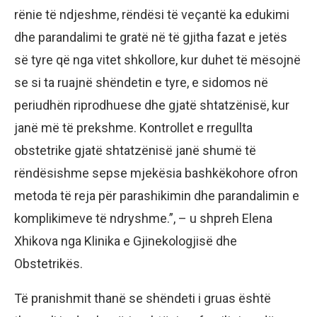
rënie të ndjeshme, rëndësi të veçantë ka edukimi
dhe parandalimi te gratë në të gjitha fazat e jetës
së tyre që nga vitet shkollore, kur duhet të mësojnë
se si ta ruajnë shëndetin e tyre, e sidomos në
periudhën riprodhuese dhe gjatë shtatzënisë, kur
janë më të prekshme. Kontrollet e rregullta
obstetrike gjatë shtatzënisë janë shumë të
rëndësishme sepse mjekësia bashkëkohore ofron
metoda të reja për parashikimin dhe parandalimin e
komplikimeve të ndryshme.”, – u shpreh Elena
Xhikova nga Klinika e Gjinekologjisë dhe
Obstetrikës.
Të pranishmit thanë se shëndeti i gruas është