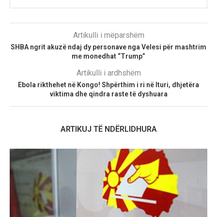
Artikulli i mëparshëm
SHBA ngrit akuzë ndaj dy personave nga Velesi për mashtrim
me monedhat “Trump”
Artikulli i ardhshëm
Ebola rikthehet në Kongo! Shpërthim i ri në Ituri, dhjetëra
viktima dhe qindra raste të dyshuara
ARTIKUJ TË NDËRLIDHURA