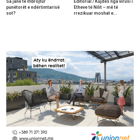
Sa janë të mbrojtur
Editorial / Kujdes nga virusi i
punëtorët e ndërtimtarisë
Etheve të Nilit – më të
sot?
rrezikuar moshat e...