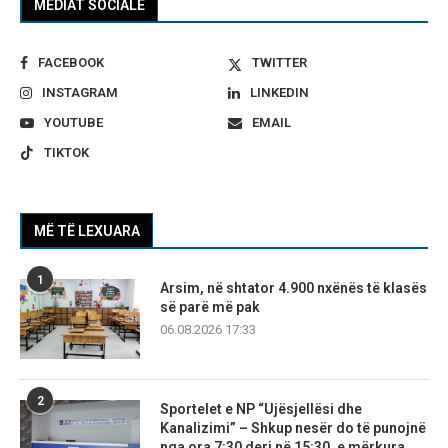
MEDIAT SOCIALE
FACEBOOK
TWITTER
INSTAGRAM
LINKEDIN
YOUTUBE
EMAIL
TIKTOK
MË TË LEXUARA
1
Arsim, në shtator 4.900 nxënës të klasës
së parë më pak
06.08.2026 17:33
2
Sportelet e NP “Ujësjellësi dhe
Kanalizimi” – Shkup nesër do të punojnë
nga ora 7:30 deri në 15:30, e mërkura