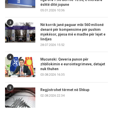
është ditë jopune
05.01.2026 10:36
3
Në korrik janë paguar mbi 560 milionë
denarë për kompensime për pushim
mjekësor, pjesa më e madhe për lejet e
lindjes
28.07.2026 15:52
4
Mucunski: Qeveria punon për
zhbllokimin e eurointegrimeve, detajet
nuk thuhen
03.08.2026 16:35
5
Regjistrohet tërmet në Shkup
02.08.2026 22:34