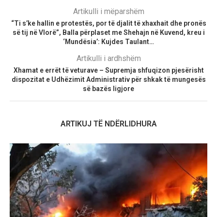
Artikulli i mëparshëm
“Ti s’ke hallin e protestës, por të djalit të xhaxhait dhe pronës
së tij në Vlorë”, Balla përplaset me Shehajn në Kuvend, kreu i
‘Mundësia’: Kujdes Taulant…
Artikulli i ardhshëm
Xhamat e errët të veturave – Supremja shfuqizon pjesërisht
dispozitat e Udhëzimit Administrativ për shkak të mungesës
së bazës ligjore
ARTIKUJ TË NDËRLIDHURA