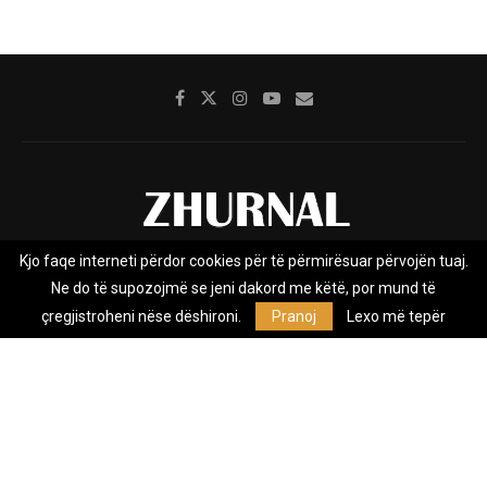
Kjo faqe interneti përdor cookies për të përmirësuar përvojën tuaj.
Rreth nesh
Impresumi
Marketing
Kontakt
Ne do të supozojmë se jeni dakord me këtë, por mund të
Privacy Policy
çregjistroheni nëse dëshironi.
Pranoj
Lexo më tepër
Zhurnal.mk është Agjenci e Lajmeve e pavarur, e themeluar në vitin
2009, që e mbulon Maqedoninë, Kosovën, Shqipërinë edhe lajmet
nga bota.
@2026 - All Right Reserved. Designed and Developed by
Anet.Com.Mk