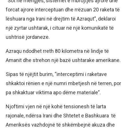
“Sot në mëngjes, sistemet e mbrojtjes ajrore dhe
forcat ajrore interceptuan dhe rrëzuan 20 raketa të
lëshuara nga Irani në drejtim të Azraqut”, deklaroi
një zyrtar ushtarak, i cituar në një komunikatë të
ushtrisë jordaneze.
Azraqu ndodhet rreth 80 kilometra në lindje të
Amanit dhe strehon një bazë ushtarake amerikane.
Sipas të njëjtit burim, “interceptimi i raketave
shkaktoi rënien e një numri mbetjesh në terren, por
pa shkaktuar viktima apo dëme materiale”.
Njoftimi vjen në një kohë tensionesh të larta
rajonale, ndërsa Irani dhe Shtetet e Bashkuara të
Ameriksës vazhdojnë të shkëmbejnë akuza dhe