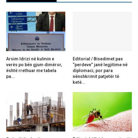
Arsim Idrizi në kulmin e
Editorial / Bisedimet pas
verës po bën gjum dimëror,
“perdeve” janë legjitime në
është rrethuar me tabela
diplomaci, por para
pa...
nënshkrimit patjetër të
ketë...