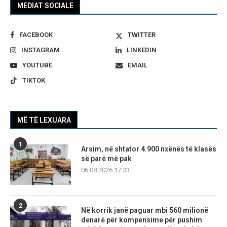
MEDIAT SOCIALE
FACEBOOK
TWITTER
INSTAGRAM
LINKEDIN
YOUTUBE
EMAIL
TIKTOK
MË TË LEXUARA
1
Arsim, në shtator 4.900 nxënës të klasës
së parë më pak
06.08.2026 17:33
2
Në korrik janë paguar mbi 560 milionë
denarë për kompensime për pushim