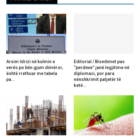
Arsim Idrizi në kulmin e
Editorial / Bisedimet pas
verës po bën gjum dimëror,
“perdeve” janë legjitime në
është rrethuar me tabela
diplomaci, por para
pa...
nënshkrimit patjetër të
ketë...