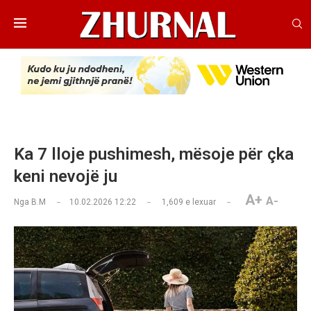
Ka 7 lloje pushimesh, mësoje për çka
keni nevojë ju
A+
A-
Nga
B.M
10.02.2026 12:22
1,609
e lexuar