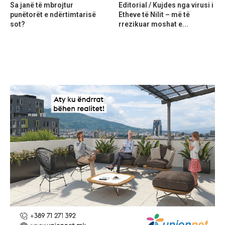
Sa janë të mbrojtur
Editorial / Kujdes nga virusi i
punëtorët e ndërtimtarisë
Etheve të Nilit – më të
sot?
rrezikuar moshat e...