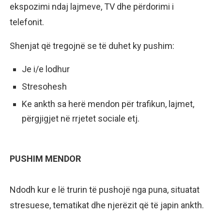
ekspozimi ndaj lajmeve, TV dhe përdorimi i
telefonit.
Shenjat që tregojnë se të duhet ky pushim:
Je i/e lodhur
Stresohesh
Ke ankth sa herë mendon për trafikun, lajmet,
përgjigjet në rrjetet sociale etj.
PUSHIM MENDOR
Ndodh kur e lë trurin të pushojë nga puna, situatat
stresuese, tematikat dhe njerëzit që të japin ankth.