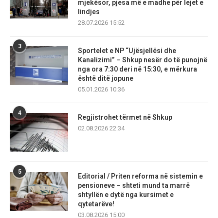
mjekësor, pjesa më e madhe për lejet e
lindjes
28.07.2026 15:52
3
Sportelet e NP “Ujësjellësi dhe
Kanalizimi” – Shkup nesër do të punojnë
nga ora 7:30 deri në 15:30, e mërkura
është ditë jopune
05.01.2026 10:36
4
Regjistrohet tërmet në Shkup
02.08.2026 22:34
5
Editorial / Priten reforma në sistemin e
pensioneve – shteti mund ta marrë
shtyllën e dytë nga kursimet e
qytetarëve!
03.08.2026 15:00