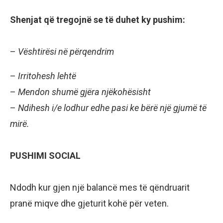
Shenjat që tregojnë se të duhet ky pushim:
–
Vështirësi në përqendrim
–
Irritohesh lehtë
–
Mendon shumë gjëra njëkohësisht
–
Ndihesh i/e lodhur edhe pasi ke bërë një gjumë të
mirë.
PUSHIMI SOCIAL
Ndodh kur gjen një balancë mes të qëndruarit
pranë miqve dhe gjeturit kohë për veten.