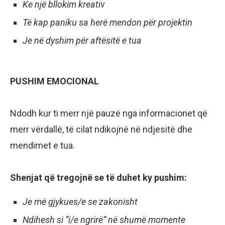
Ke një bllokim kreativ
Të kap paniku sa herë mendon për projektin
Je në dyshim për aftësitë e tua
PUSHIM EMOCIONAL
Ndodh kur ti merr një pauzë nga informacionet që
merr vërdallë, të cilat ndikojnë në ndjesitë dhe
mendimet e tua.
Shenjat që tregojnë se të duhet ky pushim:
Je më gjykues/e se zakonisht
Ndihesh si “i/e ngrirë” në shumë momente