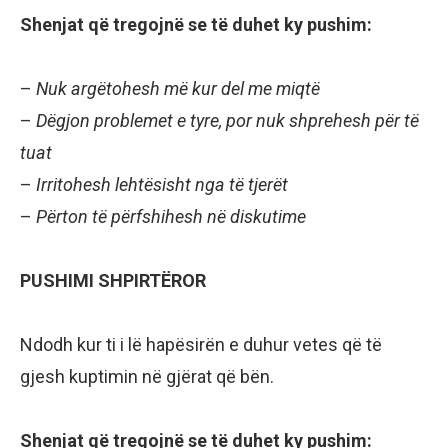
Shenjat që tregojnë se të duhet ky pushim:
–
Nuk argëtohesh më kur del me miqtë
–
Dëgjon problemet e tyre, por nuk shprehesh për të
tuat
–
Irritohesh lehtësisht nga të tjerët
–
Përton të përfshihesh në diskutime
PUSHIMI SHPIRTËROR
Ndodh kur ti i lë hapësirën e duhur vetes që të
gjesh kuptimin në gjërat që bën.
Shenjat që tregojnë se të duhet ky pushim: