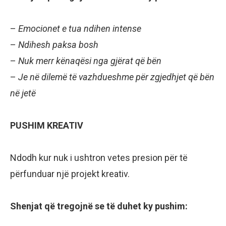
–
Emocionet e tua ndihen intense
–
Ndihesh paksa bosh
–
Nuk merr kënaqësi nga gjërat që bën
–
Je në dilemë të vazhdueshme për zgjedhjet që bën
në jetë
PUSHIM KREATIV
Ndodh kur nuk i ushtron vetes presion për të
përfunduar një projekt kreativ.
Shenjat që tregojnë se të duhet ky pushim: