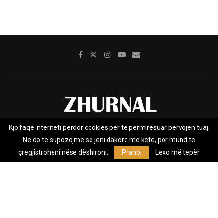
Kjo faqe interneti përdor cookies për të përmirësuar përvojën tuaj.
Rreth nesh
Impresumi
Marketing
Kontakt
Ne do të supozojmë se jeni dakord me këtë, por mund të
Privacy Policy
çregjistroheni nëse dëshironi.
Pranoj
Lexo më tepër
Zhurnal.mk është Agjenci e Lajmeve e pavarur, e themeluar në vitin
2009, që e mbulon Maqedoninë, Kosovën, Shqipërinë edhe lajmet
nga bota.
@2026 - All Right Reserved. Designed and Developed by
Anet.Com.Mk