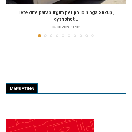
Tetë ditë paraburgim për policin nga Shkupi,
dyshohet...
05.08.2026 18:32
MARKETING