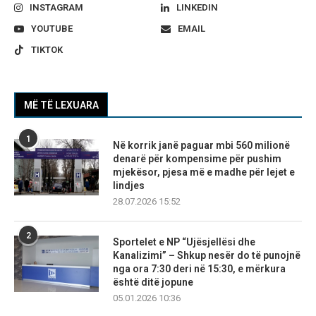
INSTAGRAM
LINKEDIN
YOUTUBE
EMAIL
TIKTOK
MË TË LEXUARA
1
Në korrik janë paguar mbi 560 milionë
denarë për kompensime për pushim
mjekësor, pjesa më e madhe për lejet e
lindjes
28.07.2026 15:52
2
Sportelet e NP “Ujësjellësi dhe
Kanalizimi” – Shkup nesër do të punojnë
nga ora 7:30 deri në 15:30, e mërkura
është ditë jopune
05.01.2026 10:36