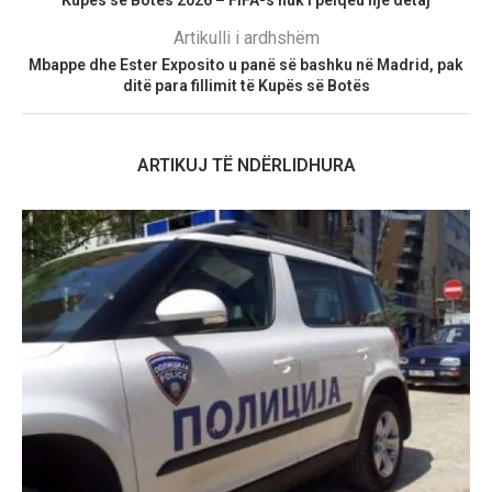
Kupës së Botës 2026 – FIFA-s nuk i pëlqeu një detaj
Artikulli i ardhshëm
Mbappe dhe Ester Exposito u panë së bashku në Madrid, pak
ditë para fillimit të Kupës së Botës
ARTIKUJ TË NDËRLIDHURA