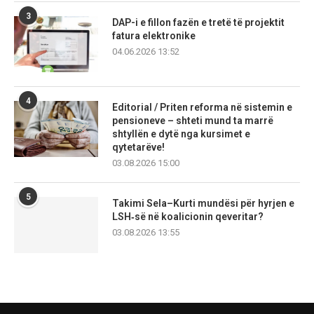
3
DAP-i e fillon fazën e tretë të projektit
fatura elektronike
04.06.2026 13:52
4
Editorial / Priten reforma në sistemin e
pensioneve – shteti mund ta marrë
shtyllën e dytë nga kursimet e
qytetarëve!
03.08.2026 15:00
5
Takimi Sela–Kurti mundësi për hyrjen e
LSH‑së në koalicionin qeveritar?
03.08.2026 13:55