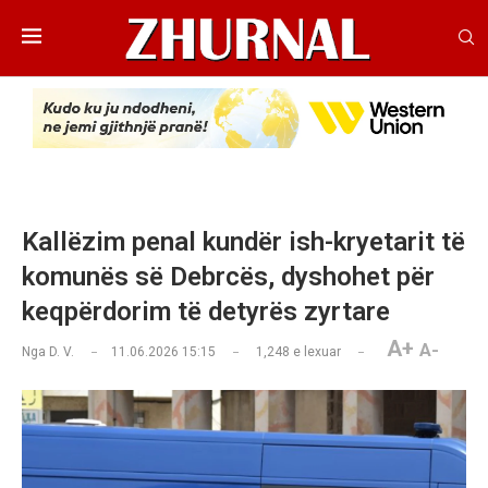
Kallëzim penal kundër ish-kryetarit të
komunës së Debrcës, dyshohet për
keqpërdorim të detyrës zyrtare
A+
A-
Nga
D. V.
11.06.2026 15:15
1,248
e lexuar