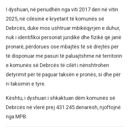
I dyshuari, në periudhën nga viti 2017 deri në vitin
2025, në cilësinë e kryetarit të komunës së
Debrcës, duke mos ushtruar mbikëqyrjen e duhur,
nuk i identifikoi personat juridikë dhe fizikë që janë
pronarë, përdorues ose mbajtës të së drejtës për
të disponuar me pasuri të paluajtshme në territorin
e komunës së Debrcës të cilët i nënshtrohen
detyrimit për të paguar taksën e pronës, si dhe për
ri-taksimin e tyre.
Kështu, i dyshuari i shkaktuan dëm komunës së
Debrcës në vlerë prej 431.245 denarësh, njoftojnë
nga MPB.