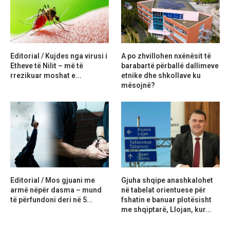
Editorial / Kujdes nga virusi i
A po zhvillohen nxënësit të
Etheve të Nilit – më të
barabartë përballë dallimeve
rrezikuar moshat e...
etnike dhe shkollave ku
mësojnë?
Editorial / Mos gjuani me
Gjuha shqipe anashkalohet
armë nëpër dasma – mund
në tabelat orientuese për
të përfundoni deri në 5...
fshatin e banuar plotësisht
me shqiptarë, Llojan, kur...