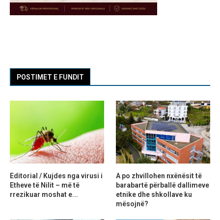
POSTIMET E FUNDIT
Editorial / Kujdes nga virusi i
A po zhvillohen nxënësit të
Etheve të Nilit – më të
barabartë përballë dallimeve
rrezikuar moshat e...
etnike dhe shkollave ku
mësojnë?