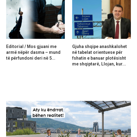
Editorial / Mos gjuani me
Gjuha shqipe anashkalohet
armë nëpër dasma – mund
në tabelat orientuese për
të përfundoni deri në 5...
fshatin e banuar plotësisht
me shqiptarë, Llojan, kur...