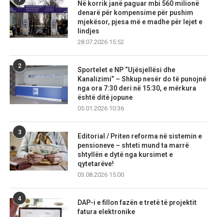
Në korrik janë paguar mbi 560 milionë
denarë për kompensime për pushim
mjekësor, pjesa më e madhe për lejet e
lindjes
28.07.2026 15:52
2
Sportelet e NP “Ujësjellësi dhe
Kanalizimi” – Shkup nesër do të punojnë
nga ora 7:30 deri në 15:30, e mërkura
është ditë jopune
05.01.2026 10:36
3
Editorial / Priten reforma në sistemin e
pensioneve – shteti mund ta marrë
shtyllën e dytë nga kursimet e
qytetarëve!
03.08.2026 15:00
4
DAP-i e fillon fazën e tretë të projektit
fatura elektronike