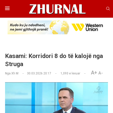
Kasami: Korridori 8 do të kalojë nga
Struga
A+
A-
Nga
Xh M
30.03.2026 20:17
1,093
e lexuar