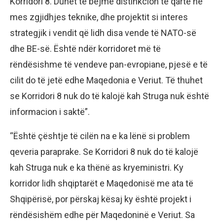
Korridori 8. Duhet të bëjmë distinkcion të qartë në
mes zgjidhjes teknike, dhe projektit si interes
strategjik i vendit që lidh disa vende të NATO-së
dhe BE-së. Është ndër korridoret më të
rëndësishme të vendeve pan-evropiane, pjesë e të
cilit do të jetë edhe Maqedonia e Veriut. Të thuhet
se Korridori 8 nuk do të kalojë kah Struga nuk është
informacion i saktë”.
“Është çështje të cilën na e ka lënë si problem
qeveria paraprake. Se Korridori 8 nuk do të kalojë
kah Struga nuk e ka thënë as kryeministri. Ky
korridor lidh shqiptarët e Maqedonisë me ata të
Shqipërisë, por përskaj kësaj ky është projekt i
rëndësishëm edhe për Maqedoninë e Veriut. Sa