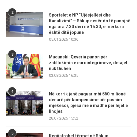
2
Sportelet e NP “Ujësjellësi dhe
Kanalizimi” – Shkup nesër do të punojnë
nga ora 7:30 deri në 15:30, e mërkura
është ditë jopune
05.01.2026 10:36
3
Mucunski: Qeveria punon për
zhbllokimin e eurointegrimeve, detajet
nuk thuhen
03.08.2026 16:35
4
Në korrik janë paguar mbi 560 milionë
denarë për kompensime për pushim
mjekësor, pjesa më e madhe për lejet e
lindjes
28.07.2026 15:52
5
Regjistrohet tërmet në Shkup