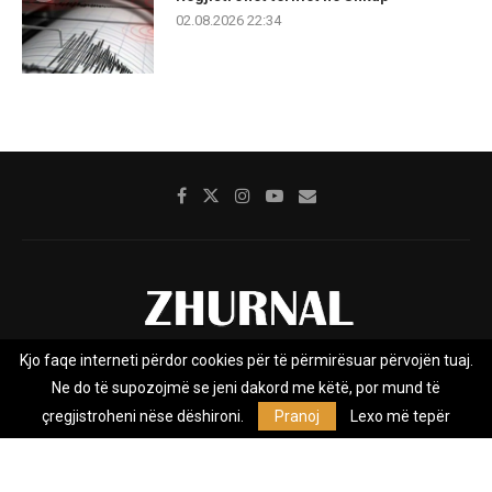
02.08.2026 22:34
Kjo faqe interneti përdor cookies për të përmirësuar përvojën tuaj.
Rreth nesh
Impresumi
Marketing
Kontakt
Ne do të supozojmë se jeni dakord me këtë, por mund të
Privacy Policy
çregjistroheni nëse dëshironi.
Pranoj
Lexo më tepër
Zhurnal.mk është Agjenci e Lajmeve e pavarur, e themeluar në vitin
2009, që e mbulon Maqedoninë, Kosovën, Shqipërinë edhe lajmet
nga bota.