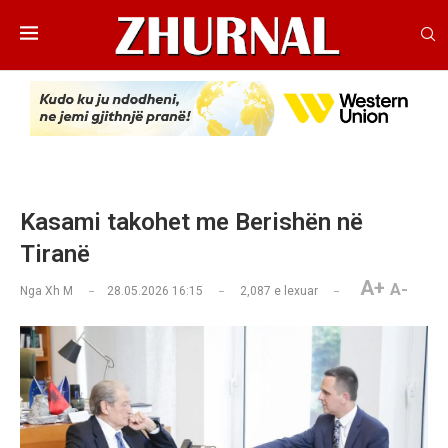
Kasami takohet me Berishën në
Tiranë
A+
A-
Nga
Xh M
28.05.2026 16:15
2,087
e lexuar