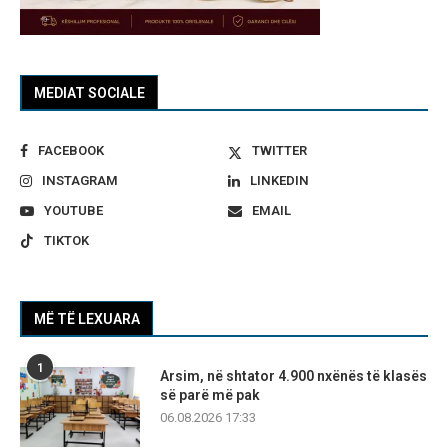
MEDIAT SOCIALE
FACEBOOK
TWITTER
INSTAGRAM
LINKEDIN
YOUTUBE
EMAIL
TIKTOK
MË TË LEXUARA
1
Arsim, në shtator 4.900 nxënës të klasës
së parë më pak
06.08.2026 17:33