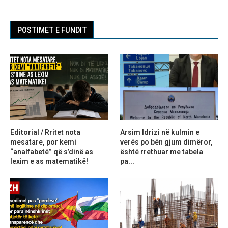
POSTIMET E FUNDIT
Editorial / Rritet nota
Arsim Idrizi në kulmin e
mesatare, por kemi
verës po bën gjum dimëror,
“analfabetë” që s’dinë as
është rrethuar me tabela
lexim e as matematikë!
pa...