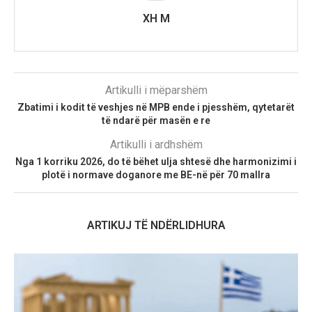
XH M
Artikulli i mëparshëm
Zbatimi i kodit të veshjes në MPB ende i pjesshëm, qytetarët
të ndarë për masën e re
Artikulli i ardhshëm
Nga 1 korriku 2026, do të bëhet ulja shtesë dhe harmonizimi i
plotë i normave doganore me BE-në për 70 mallra
ARTIKUJ TË NDËRLIDHURA