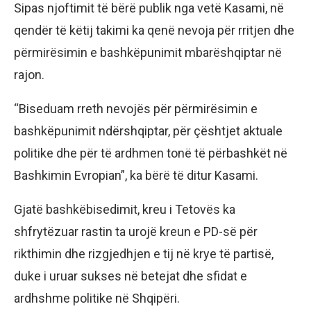
Sipas njoftimit të bërë publik nga vetë Kasami, në
qendër të këtij takimi ka qenë nevoja për rritjen dhe
përmirësimin e bashkëpunimit mbarëshqiptar në
rajon.
“Biseduam rreth nevojës për përmirësimin e
bashkëpunimit ndërshqiptar, për çështjet aktuale
politike dhe për të ardhmen tonë të përbashkët në
Bashkimin Evropian”, ka bërë të ditur Kasami.
Gjatë bashkëbisedimit, kreu i Tetovës ka
shfrytëzuar rastin ta urojë kreun e PD-së për
rikthimin dhe rizgjedhjen e tij në krye të partisë,
duke i uruar sukses në betejat dhe sfidat e
ardhshme politike në Shqipëri.