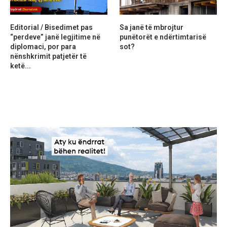
Editorial / Bisedimet pas
Sa janë të mbrojtur
“perdeve” janë legjitime në
punëtorët e ndërtimtarisë
diplomaci, por para
sot?
nënshkrimit patjetër të
ketë...