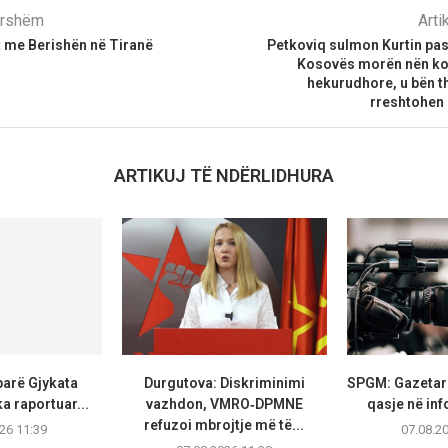
parshëm
Arti
 me Berishën në Tiranë
Petkoviq sulmon Kurtin pasi
Kosovës morën nën kon
hekurudhore, u bën th
rreshtohen 
ARTIKUJ TË NDËRLIDHURA
parë Gjykata
Durgutova: Diskriminimi
SPGM: Gazetarë
a raportuar...
vazhdon, VMRO‑DPMNE
qasje në inf
refuzoi mbrojtje më të...
26 11:39
07.08.2