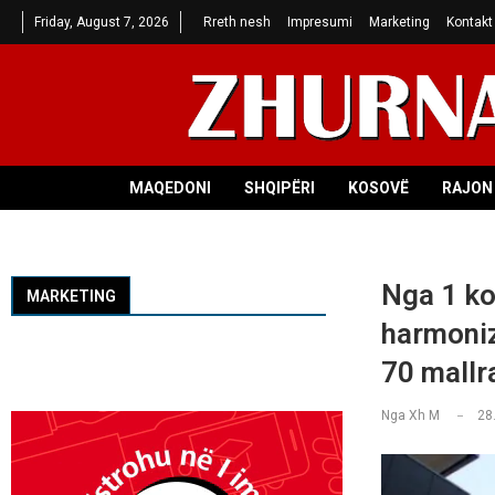
Friday, August 7, 2026
Rreth nesh
Impresumi
Marketing
Kontakt
MAQEDONI
SHQIPËRI
KOSOVË
RAJON 
Nga 1 ko
MARKETING
harmoniz
70 mallr
Nga
Xh M
28