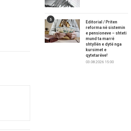
5
Editorial / Priten
reforma në sistemin
e pensioneve – shteti
mund ta marrë
shtyllën e dytë nga
kursimet e
qytetarëve!
03.08.2026 15:00