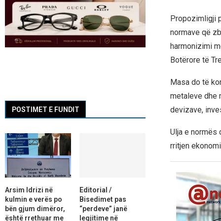
Propozimligji 
normave që zba
harmonizimi me
Botërore të Tre
Masa do të kon
metaleve dhe me
devizave, inve
POSTIMET E FUNDIT
Ulja e normës 
rritjen ekonom
Arsim Idrizi në
Editorial /
kulmin e verës po
Bisedimet pas
bën gjum dimëror,
“perdeve” janë
është rrethuar me
legjitime në