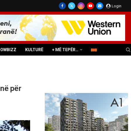
Login
HOWBIZZ
KULTURË
+ MË TEPËR…
në për