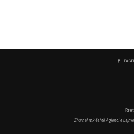
FACE
Rret
Zhurnal.mk është Agjenci e Lajme