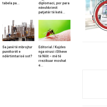
tabela pa...
diplomaci, por para
nënshkrimit
patjetër të ketë...
Sa janë të mbrojtur
Editorial / Kujdes
punëtorët e
nga virusi i Etheve
ndërtimtarisë sot?
të Nilit – më të
rrezikuar moshat
e...