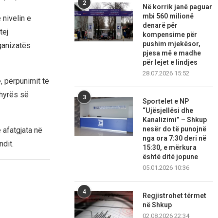
2
Në korrik janë paguar
mbi 560 milionë
nivelin e
denarë për
tej
kompensime për
pushim mjekësor,
ganizatës
pjesa më e madhe
për lejet e lindjes
28.07.2026 15:52
, përpunimit të
 hyrës së
3
Sportelet e NP
“Ujësjellësi dhe
Kanalizimi” – Shkup
nesër do të punojnë
 afatgjata në
nga ora 7:30 deri në
ndit.
15:30, e mërkura
është ditë jopune
05.01.2026 10:36
4
Regjistrohet tërmet
në Shkup
02.08.2026 22:34