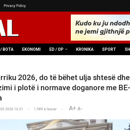
Privacy Policy
/ BOTA
EKONOMI
ED / OP
KRONIKA
SPORT
S
rriku 2026, do të bëhet ulja shtesë dhe
imi i plotë i normave doganore me BE-
a
A+
A-
.05.2026 16:21
1,989
e lexuar