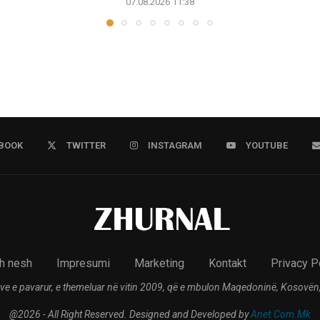
07.08.2026 11:38
BOOK
TWITTER
INSTAGRAM
YOUTUBE
h nesh
Impresumi
Marketing
Kontakt
Privacy P
ve e pavarur, e themeluar në vitin 2009, që e mbulon Maqedoninë, Kosovën,
@2026 - All Right Reserved. Designed and Developed by
Anet.Com.Mk