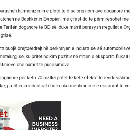
parasheh harmonizimin e plotë të disa prej normave doganore me 
tohen në Bashkimin Evropian, me ç’rast do të përmirësohet më 
 Tarifën doganore të BE-së, duke marrë parasysh rregullat e Or
gtisë.
tribuojë drejtpërdrejt në përkrahjen e industrisë së automobilave
talurgjisë, ku pritet ndikim pozitiv në rritjen e eksportit, fluksit
stimeve dhe numrit të punësimeve.
doganore për këto 70 mallra pritet të ketë efekte të rëndësishme
ike, prodhimin industrial dhe konkurrueshmërinë e eksportit të ve