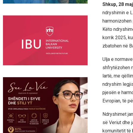
Shkup, 28 ma
ndryshimin e L
harmonizohen p
Këto ndryshime
korrik 2025, k
zbatohen në B
Ulja e normave
shfrytëzohen n
lartë, me qëll
ndryshim legji
pjesën e harm
Evropian, të p
Ndryshimet ja
së Veriut dhe 
komunitetit të