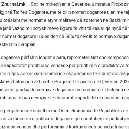
j Zhurnal.mk –
Sot, në mbledhjen e Qeverisë, u miratua Propozi
igjit të Tarifës Doganore, me të cilin normat doganore ulen më te
lotësisht me normat e atyre mallrave që zbatohen në Bashkimin
 janë vazhdim i ndryshimeve ligjore të vitit të kaluar që hynë në
ur normat doganore u ulën deri në 50% të nivelit të normave doga
ashkimin Evropian.
 doganore përfshin lëndët e para, repromaterialet dhe komponen
ë kapacitetet prodhuese vendase për prodhimin e produkteve të 
im të rritjes së konkurrueshmërisë eksportuese të industrisë ma
slativ zbaton përcaktimet e Programit të punës së Qeverisë 20
onizimit gradual të normave doganore me normat që zbatohen n
ërshtatura sipas nevojave të eksportit-importit të ekonomisë m
në përgatitur në konsultim me Odën ekonomike të Republikës s
janë vazhdimësi e politikës doganore që orientohen në përkrahje
 biznesit vendas dhe përforcimin e konkurrencës së industrisë s