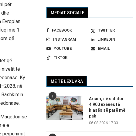
mi për
j dhe
MEDIAT SOCIALE
 Evropian.
 fuqi më 1
FACEBOOK
TWITTER
nore që
INSTAGRAM
LINKEDIN
YOUTUBE
EMAIL
TIKTOK
tët që
nivelit të
qedonase. Ky
MË TË LEXUARA
24–2028, në
ë Bashkimin
1
Arsim, në shtator
aqedonase.
4.900 nxënës të
klasës së parë më
pak
ë Maqedonisë
06.08.2026 17:33
n e e
ë përpunimit