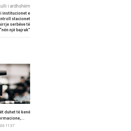
kulli i ardhshëm
 institucionet e
troll stacionet
irrje serbëve të
“nën një bajrak”
t duhet të kenë
Shterjova: Mickoski,
MSH: Ilaçi “Fo
ormacione,...
Klekovski, Toshkovski duhet
pagesë sh
të japin përgjegjësi...
026 11:37
07.08.2