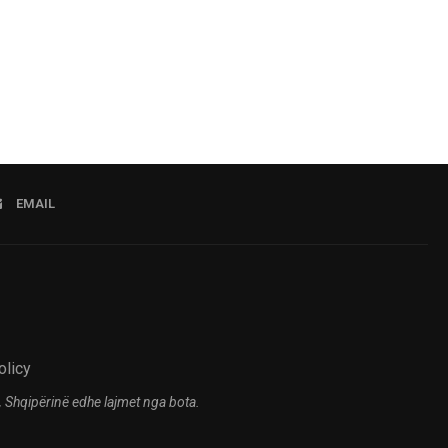
07.08.2026 11:23
EMAIL
olicy
 Shqipërinë edhe lajmet nga bota.