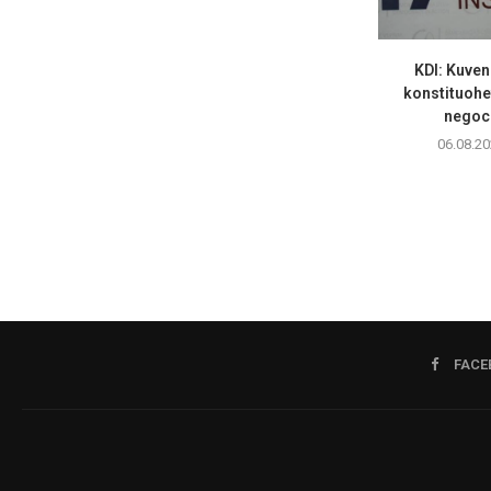
KDI: Kuven
konstituohet
negoci
06.08.20
FACE