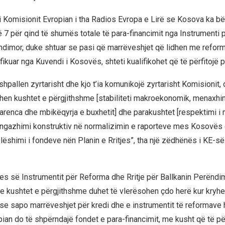
 Komisionit Evropian i tha Radios Evropa e Lirë se Kosova ka b
në 7 për qind të shumës totale të para-financimit nga Instrumenti
ndimor, duke shtuar se pasi që marrëveshjet që lidhen me reforma
tifikuar nga Kuvendi i Kosovës, shteti kualifikohet që të përfitojë 
 shpallen zyrtarisht dhe kjo t’ia komunikojë zyrtarisht Komisionit
en kushtet e përgjithshme [stabiliteti makroekonomik, menaxhim
parenca dhe mbikëqyrja e buxhetit] dhe parakushtet [respektimi 
ngazhimi konstruktiv në normalizimin e raporteve mes Kosovës 
lëshimi i fondeve nën Planin e Rritjes”, tha një zëdhënës i KE-s
res së Instrumentit për Reforma dhe Rritje për Ballkanin Perëndim
e kushtet e përgjithshme duhet të vlerësohen çdo herë kur kryhe
se sapo marrëveshjet për kredi dhe e instrumentit të reformave h
ian do të shpërndajë fondet e para-financimit, me kusht që të 