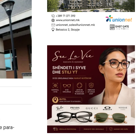
ë
e para-