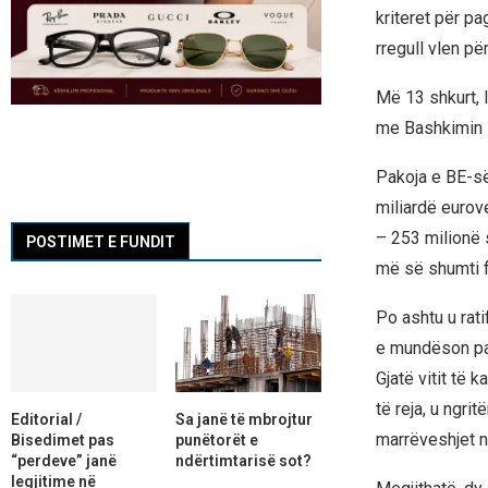
kriteret për p
rregull vlen për
Më 13 shkurt, 
me Bashkimin E
Pakoja e BE-së
miliardë eurov
– 253 milionë 
POSTIMET E FUNDIT
më së shumti f
Po ashtu u rati
e mundëson pak
Gjatë vitit të 
të reja, u ngr
Editorial /
Sa janë të mbrojtur
marrëveshjet nu
Bisedimet pas
punëtorët e
“perdeve” janë
ndërtimtarisë sot?
legjitime në