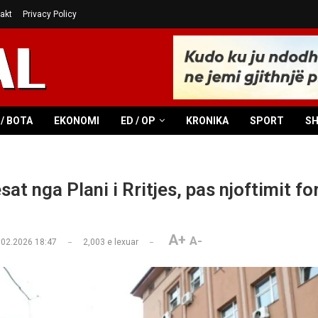
akt
Privacy Policy
/ BOTA
EKONOMI
ED / OP
KRONIKA
SPORT
S
at nga Plani i Rritjes, pas njoftimit f
A+
A-
.02.2026 18:47
2,003
e lexuar