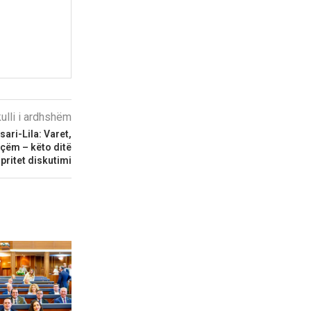
kulli i ardhshëm
ari-Lila: Varet,
eçëm – këto ditë
pritet diskutimi