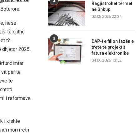
gjislaturës së
4
Regjistrohet tërmet
 Botërore.
në Shkup
02.08.2026 22:34
ve, nëse
për të gjithë
5
et të
DAP-i e fillon fazën e
tretë të projektit
 dhjetor 2025.
fatura elektronike
04.06.2026 13:52
ërfundimtar
vit për të
eve të
shteti
mi i reformave
k i kishte
ndi mori rreth