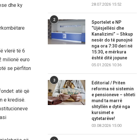
28.07.2026 15:52
gese dhe ky
2
Sportelet e NP
dërkombëtare
“Ujësjellësi dhe
Kanalizimi” – Shkup
nesër do të punojnë
nga ora 7:30 deri në
 vlerë të 6
15:30, e mërkura
është ditë jopune
2 milionë euro
05.01.2026 10:36
otë se përfiton
3
Editorial / Priten
reforma në sistemin
fondet: atë që
e pensioneve – shteti
n e kredisë.
mund ta marrë
shtyllën e dytë nga
institucioneve
kursimet e
asi
qytetarëve!
03.08.2026 15:00