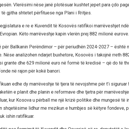
agesën. Vlerësimi nëse janë plotësuar kushtet jepet para çdo pa
 të gjitha shtetet përfituese nga Plani i Rritjes.
legjislatura e re e Kuvendit të Kosovës ratifikoi marrëveshjet n
vropian. Këto marrëveshje kapin vlerën prej 882 milionë eurove.
 për Ballkanin Perëndimor – për periudhën 2024-2027 – është në
e. Nëse analizohen ndarjet buxhetore, Kosovës i takojnë rreth 88
si grante dhe 629 milionë euro në formë të kredisë – që do të th
onde në rajon për kokë banori.
fikuan edhe dy marrëveshje të tjera të nevojshme për t’i siguruar 
etën e planit dhe planin e reformave dhe tjetra për marrëveshje
kaluar, kur Kosova u përball me një krizë politike dhe mungesë të 
itën shqetësime lidhur me rrezikun e humbjes së këtyre fondeve, p
k ishin ratifikuar.