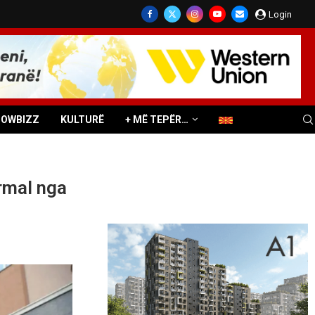
Login
HOWBIZZ
KULTURË
+ MË TEPËR…
ormal nga