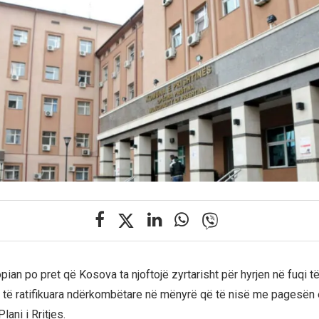
ian po pret që Kosova ta njoftojë zyrtarisht për hyrjen në fuqi t
të ratifikuara ndërkombëtare në mënyrë që të nisë me pagesën 
lani i Rritjes.