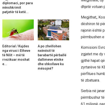
Megjithatë, dy
diplomaci, por para
dhjetë votuan 
nënshkrimit
patjetër të ketë...
Megjithat;, Ko
dëshiron të për
rajonin është 
përmbushen e k
Editorial / Kujdes
A po zhvillohen
Komisioni Evrop
nga virusi i Etheve
nxënësit të
zgjatet me dy 
të Nilit – më të
barabartë përballë
rrezikuar moshat
dallimeve etnike
gjithë hapat q
e...
dhe shkollave ku
zyrtarëve të K
mësojnë?
përfitues humb
të zbatuara.
Serbia në jana
përmbushur të g
61 milionë, pa