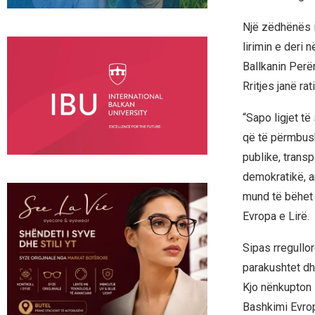
Një zëdhënës i
lirimin e deri 
Ballkanin Perë
Rritjes janë ra
“Sapo ligjet të
që të përmbush
publike, trans
demokratikë, a
mund të bëhet 
Evropa e Lirë.
Sipas rregullo
parakushtet dh
Kjo nënkupton 
Bashkimi Evrop