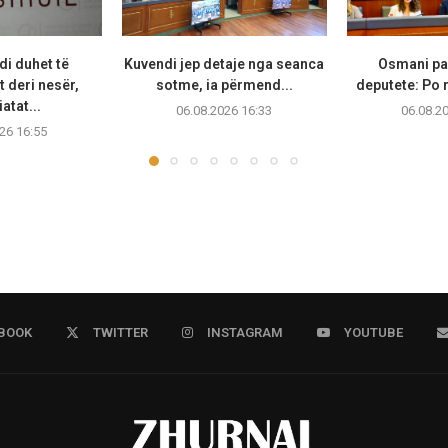
di duhet të
Kuvendi jep detaje nga seanca
Osmani pas
 deri nesër,
sotme, ia përmend...
deputete: Po r
atat...
06.08.2026 16:33
06.08.2
26 16:55
BOOK
TWITTER
INSTAGRAM
YOUTUBE