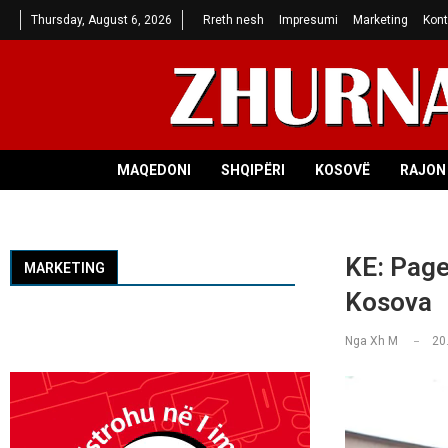
Thursday, August 6, 2026
Rreth nesh
Impresumi
Marketing
Kont
MAQEDONI
SHQIPËRI
KOSOVË
RAJON 
KE: Pages
MARKETING
Kosova
Nga
Xh M
20