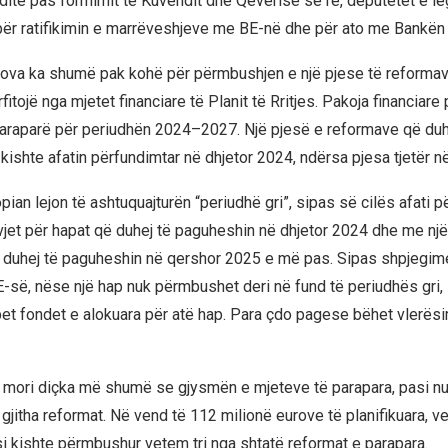
 ditë pas formimit të Kuvendit dhe Qeverisë së re, deputetët e le
për ratifikimin e marrëveshjeve me BE-në dhe për ato me Bankën
sova ka shumë pak kohë për përmbushjen e një pjese të reforma
fitojë nga mjetet financiare të Planit të Rritjes. Pakoja financiare 
paraparë për periudhën 2024–2027. Një pjesë e reformave që duh
ishte afatin përfundimtar në dhjetor 2024, ndërsa pjesa tjetër në
ian lejon të ashtuquajturën “periudhë gri”, sipas së cilës afati p
vjet për hapat që duhej të paguheshin në dhjetor 2024 dhe me një 
ë duhej të paguheshin në qershor 2025 e më pas. Sipas shpjegim
E-së, nëse një hap nuk përmbushet deri në fund të periudhës gri, 
et fondet e alokuara për atë hap. Para çdo pagese bëhet vlerësi
r mori diçka më shumë se gjysmën e mjeteve të parapara, pasi nu
jitha reformat. Në vend të 112 milionë eurove të planifikuara, ve
si kishte përmbushur vetem tri nga shtatë reformat e parapara.