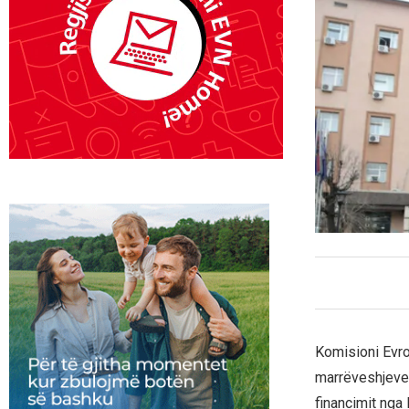
Komisioni Evrop
marrëveshjeve 
financimit nga P