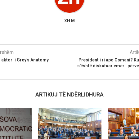
XH M
parshëm
Arti
 aktori i Grey’s Anatomy
President i ri apo Osmani? Kus
s’është diskutuar emër i përv
ARTIKUJ TË NDËRLIDHURA