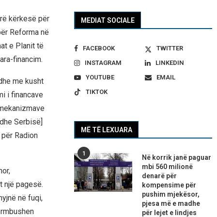
ërë kërkesë për
MEDIAT SOCIALE
 për Reforma në
t e Planit të
FACEBOOK
TWITTER
para-financim.
INSTAGRAM
LINKEDIN
YOUTUBE
EMAIL
, dhe me kusht
TIKTOK
i i financave
i mekanizmave
dhe Serbisë]
MË TË LEXUARA
ë për Radion
1
Në korrik janë paguar
mbi 560 milionë
or,
denarë për
t një pagesë.
kompensime për
pushim mjekësor,
yjnë në fuqi,
pjesa më e madhe
përmbushen
për lejet e lindjes