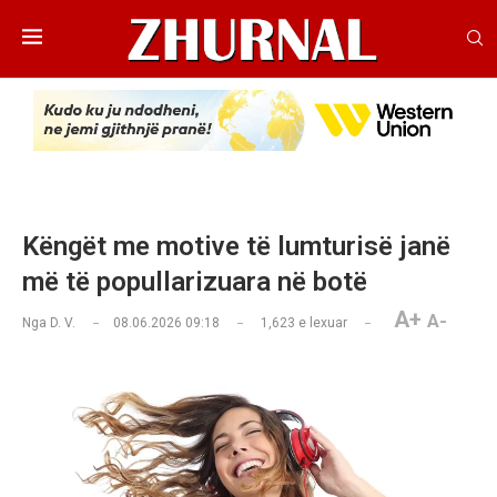
Këngët me motive të lumturisë janë
më të popullarizuara në botë
A+
A-
Nga
D. V.
08.06.2026 09:18
1,623
e lexuar