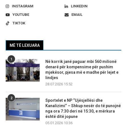
INSTAGRAM
LINKEDIN
YOUTUBE
EMAIL
TIKTOK
MË TË LEXUARA
1
Në korrik janë paguar mbi 560 milionë
denarë për kompensime për pushim
mjekësor, pjesa më e madhe për lejet e
lindjes
28.07.2026 15:52
2
Sportelet e NP “Ujësjellësi dhe
Kanalizimi” – Shkup nesër do të punojnë
nga ora 7:30 deri në 15:30, e mërkura
është ditë jopune
05.01.2026 10:36