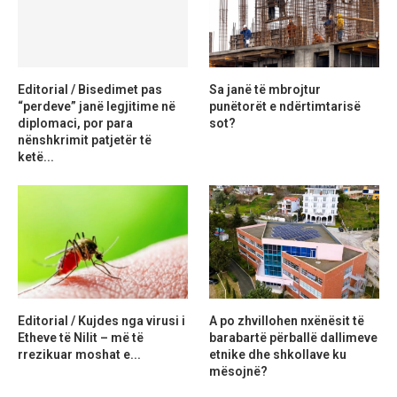
Editorial / Bisedimet pas
Sa janë të mbrojtur
“perdeve” janë legjitime në
punëtorët e ndërtimtarisë
diplomaci, por para
sot?
nënshkrimit patjetër të
ketë...
Editorial / Kujdes nga virusi i
A po zhvillohen nxënësit të
Etheve të Nilit – më të
barabartë përballë dallimeve
rrezikuar moshat e...
etnike dhe shkollave ku
mësojnë?