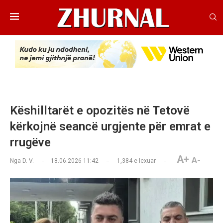
Këshilltarët e opozitës në Tetovë
kërkojnë seancë urgjente për emrat e
rrugëve
A+
A-
Nga
D. V.
18.06.2026 11:42
1,384
e lexuar