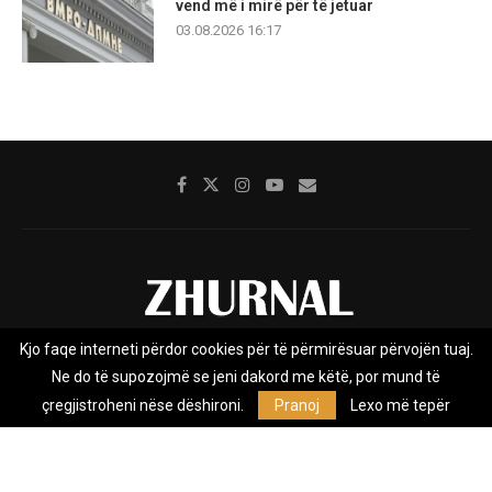
vend më i mirë për të jetuar
03.08.2026 16:17
Kjo faqe interneti përdor cookies për të përmirësuar përvojën tuaj.
Rreth nesh
Impresumi
Marketing
Kontakt
Ne do të supozojmë se jeni dakord me këtë, por mund të
Privacy Policy
çregjistroheni nëse dëshironi.
Pranoj
Lexo më tepër
Zhurnal.mk është Agjenci e Lajmeve e pavarur, e themeluar në vitin
2009, që e mbulon Maqedoninë, Kosovën, Shqipërinë edhe lajmet
nga bota.