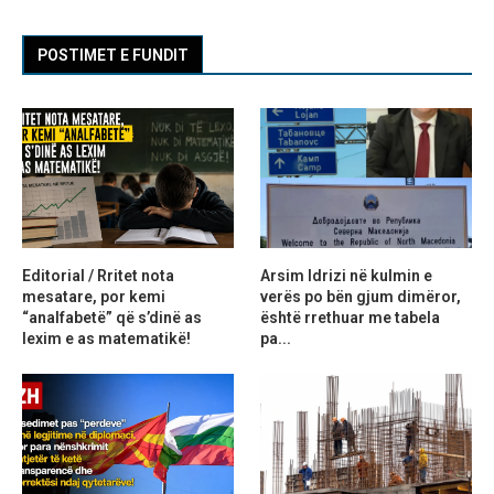
POSTIMET E FUNDIT
Editorial / Rritet nota
Arsim Idrizi në kulmin e
mesatare, por kemi
verës po bën gjum dimëror,
“analfabetë” që s’dinë as
është rrethuar me tabela
lexim e as matematikë!
pa...