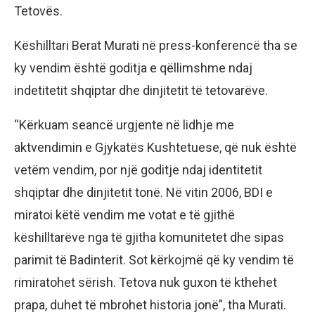
Tetovës.
Këshilltari Berat Murati në press-konferencë tha se
ky vendim është goditja e qëllimshme ndaj
indetitetit shqiptar dhe dinjitetit të tetovarëve.
“Kërkuam seancë urgjente në lidhje me
aktvendimin e Gjykatës Kushtetuese, që nuk është
vetëm vendim, por një goditje ndaj identitetit
shqiptar dhe dinjitetit tonë. Në vitin 2006, BDI e
miratoi këtë vendim me votat e të gjithë
këshilltarëve nga të gjitha komunitetet dhe sipas
parimit të Badinterit. Sot kërkojmë që ky vendim të
rimiratohet sërish. Tetova nuk guxon të kthehet
prapa, duhet të mbrohet historia jonë”, tha Murati.