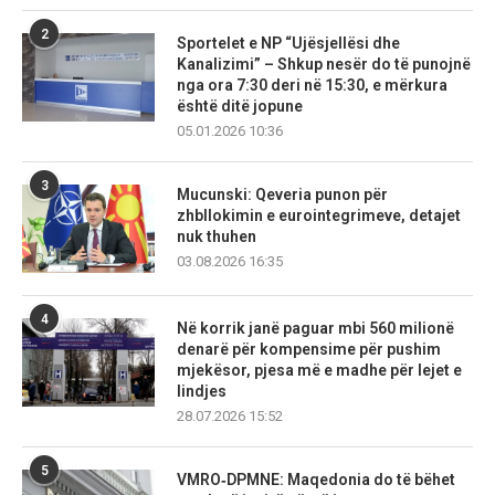
2
Sportelet e NP “Ujësjellësi dhe
Kanalizimi” – Shkup nesër do të punojnë
nga ora 7:30 deri në 15:30, e mërkura
është ditë jopune
05.01.2026 10:36
3
Mucunski: Qeveria punon për
zhbllokimin e eurointegrimeve, detajet
nuk thuhen
03.08.2026 16:35
4
Në korrik janë paguar mbi 560 milionë
denarë për kompensime për pushim
mjekësor, pjesa më e madhe për lejet e
lindjes
28.07.2026 15:52
5
VMRO‑DPMNE: Maqedonia do të bëhet