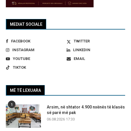
MEDIAT SOCIALE
FACEBOOK
TWITTER
INSTAGRAM
LINKEDIN
YOUTUBE
EMAIL
TIKTOK
MË TË LEXUARA
1
Arsim, në shtator 4.900 nxënës të klasës
së parë më pak
06.08.2026 17:33