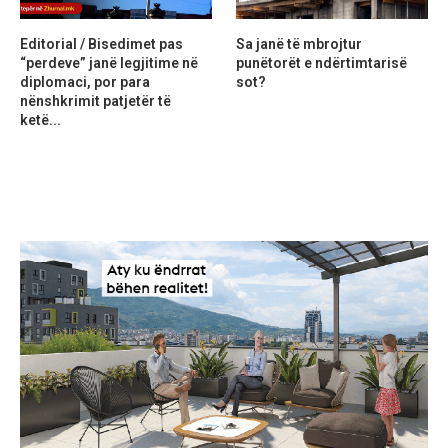
Editorial / Bisedimet pas
Sa janë të mbrojtur
“perdeve” janë legjitime në
punëtorët e ndërtimtarisë
diplomaci, por para
sot?
nënshkrimit patjetër të
ketë...