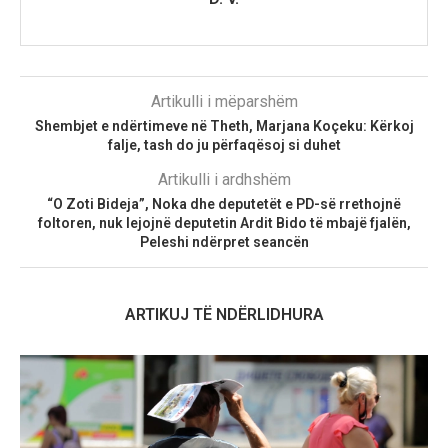
Artikulli i mëparshëm
Shembjet e ndërtimeve në Theth, Marjana Koçeku: Kërkoj
falje, tash do ju përfaqësoj si duhet
Artikulli i ardhshëm
“O Zoti Bideja”, Noka dhe deputetët e PD-së rrethojnë
foltoren, nuk lejojnë deputetin Ardit Bido të mbajë fjalën,
Peleshi ndërpret seancën
ARTIKUJ TË NDËRLIDHURA