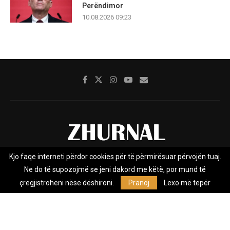
Perëndimor
10.08.2026 09:23
Kjo faqe interneti përdor cookies për të përmirësuar përvojën tuaj.
Rreth nesh
Impresumi
Marketing
Kontakt
Ne do të supozojmë se jeni dakord me këtë, por mund të
Privacy Policy
çregjistroheni nëse dëshironi.
Pranoj
Lexo më tepër
Zhurnal.mk është Agjenci e Lajmeve e pavarur, e themeluar në vitin
2009, që e mbulon Maqedoninë, Kosovën, Shqipërinë edhe lajmet
nga bota.