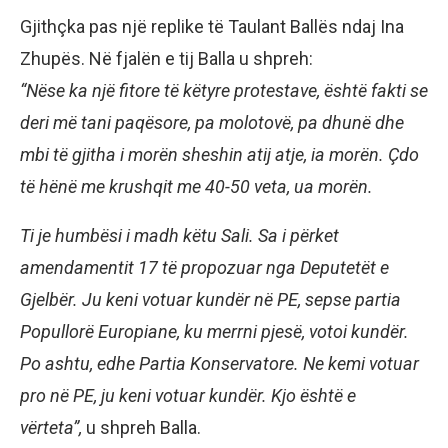
Gjithçka pas një replike të Taulant Ballës ndaj Ina
Zhupës. Në fjalën e tij Balla u shpreh:
“Nëse ka një fitore të këtyre protestave, është fakti se
deri më tani paqësore, pa molotovë, pa dhunë dhe
mbi të gjitha i morën sheshin atij atje, ia morën. Çdo
të hënë me krushqit me 40-50 veta, ua morën.
Ti je humbësi i madh këtu Sali. Sa i përket
amendamentit 17 të propozuar nga Deputetët e
Gjelbër. Ju keni votuar kundër në PE, sepse partia
Popullorë Europiane, ku merrni pjesë, votoi kundër.
Po ashtu, edhe Partia Konservatore. Ne kemi votuar
pro në PE, ju keni votuar kundër. Kjo është e
vërteta”,
u shpreh Balla.