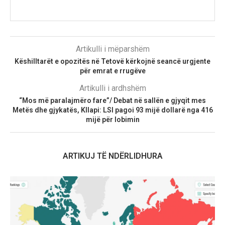
Artikulli i mëparshëm
Këshilltarët e opozitës në Tetovë kërkojnë seancë urgjente
për emrat e rrugëve
Artikulli i ardhshëm
“Mos më paralajmëro fare”/ Debat në sallën e gjyqit mes
Metës dhe gjykatës, Kllapi: LSI pagoi 93 mijë dollarë nga 416
mijë për lobimin
ARTIKUJ TË NDËRLIDHURA