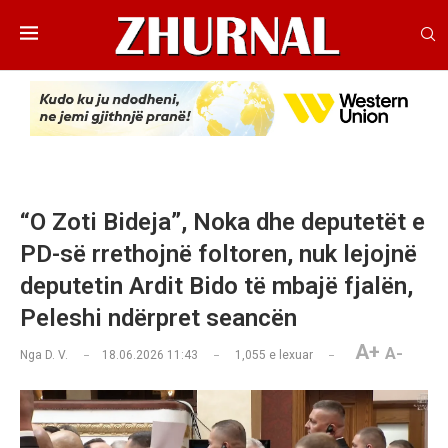
“O Zoti Bideja”, Noka dhe deputetët e
PD-së rrethojnë foltoren, nuk lejojnë
deputetin Ardit Bido të mbajë fjalën,
Peleshi ndërpret seancën
A+
A-
Nga
D. V.
18.06.2026 11:43
1,055
e lexuar