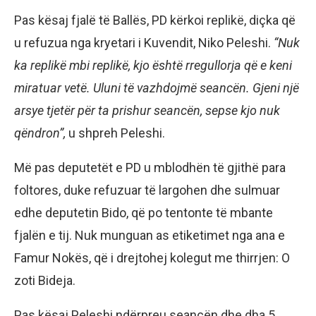
Pas kësaj fjalë të Ballës, PD kërkoi replikë, diçka që
u refuzua nga kryetari i Kuvendit, Niko Peleshi.
“Nuk
ka replikë mbi replikë, kjo është rregullorja që e keni
miratuar vetë. Uluni të vazhdojmë seancën. Gjeni një
arsye tjetër për ta prishur seancën, sepse kjo nuk
qëndron”,
u shpreh Peleshi.
Më pas deputetët e PD u mblodhën të gjithë para
foltores, duke refuzuar të largohen dhe sulmuar
edhe deputetin Bido, që po tentonte të mbante
fjalën e tij. Nuk munguan as etiketimet nga ana e
Famur Nokës, që i drejtohej kolegut me thirrjen: O
zoti Bideja.
Pas kësaj Peleshi ndërpreu seancën dhe dha 5