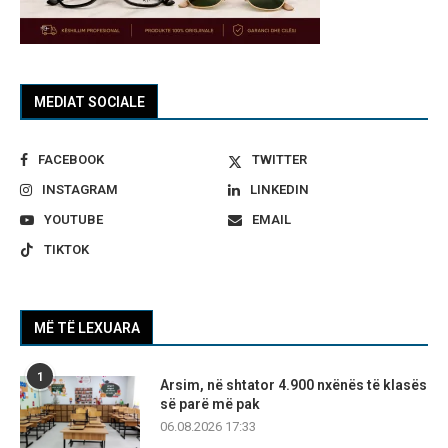
MEDIAT SOCIALE
FACEBOOK
TWITTER
INSTAGRAM
LINKEDIN
YOUTUBE
EMAIL
TIKTOK
MË TË LEXUARA
1
Arsim, në shtator 4.900 nxënës të klasës
së parë më pak
06.08.2026 17:33