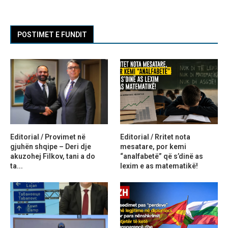
POSTIMET E FUNDIT
Editorial / Provimet në
Editorial / Rritet nota
gjuhën shqipe – Deri dje
mesatare, por kemi
akuzohej Filkov, tani a do
“analfabetë” që s’dinë as
ta...
lexim e as matematikë!