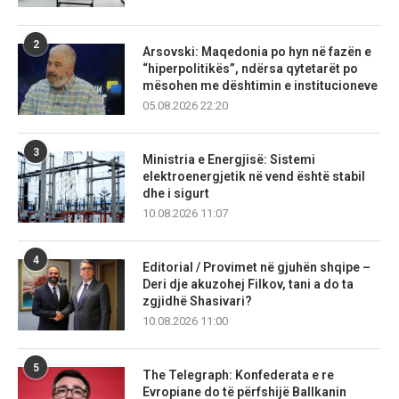
2
Arsovski: Maqedonia po hyn në fazën e
“hiperpolitikës”, ndërsa qytetarët po
mësohen me dështimin e institucioneve
05.08.2026 22:20
3
Ministria e Energjisë: Sistemi
elektroenergjetik në vend është stabil
dhe i sigurt
10.08.2026 11:07
4
Editorial / Provimet në gjuhën shqipe –
Deri dje akuzohej Filkov, tani a do ta
zgjidhë Shasivari?
10.08.2026 11:00
5
The Telegraph: Konfederata e re
Evropiane do të përfshijë Ballkanin