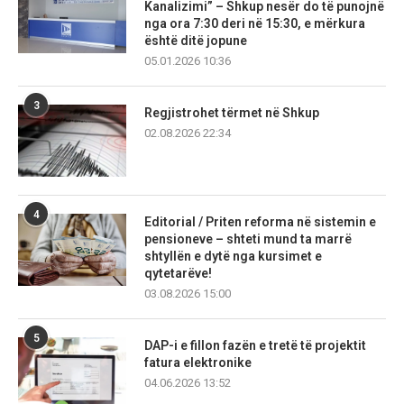
Kanalizimi” – Shkup nesër do të punojnë
nga ora 7:30 deri në 15:30, e mërkura
është ditë jopune
05.01.2026 10:36
3
Regjistrohet tërmet në Shkup
02.08.2026 22:34
4
Editorial / Priten reforma në sistemin e
pensioneve – shteti mund ta marrë
shtyllën e dytë nga kursimet e
qytetarëve!
03.08.2026 15:00
5
DAP-i e fillon fazën e tretë të projektit
fatura elektronike
04.06.2026 13:52