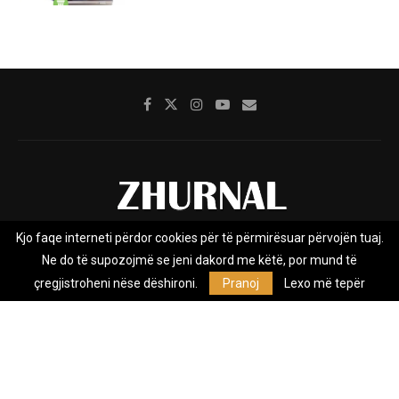
Kjo faqe interneti përdor cookies për të përmirësuar përvojën tuaj.
Rreth nesh
Impresumi
Marketing
Kontakt
Ne do të supozojmë se jeni dakord me këtë, por mund të
Privacy Policy
çregjistroheni nëse dëshironi.
Pranoj
Lexo më tepër
Zhurnal.mk është Agjenci e Lajmeve e pavarur, e themeluar në vitin
2009, që e mbulon Maqedoninë, Kosovën, Shqipërinë edhe lajmet
nga bota.
@2026 - All Right Reserved. Designed and Developed by
Anet.Com.Mk