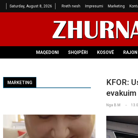
Saturday, August 8, 2026
Rreth nesh
Impresumi
Marketing
Kont
MAQEDONI
SHQIPËRI
KOSOVË
RAJON 
KFOR: Us
MARKETING
evakuim
Nga
B.M
13.