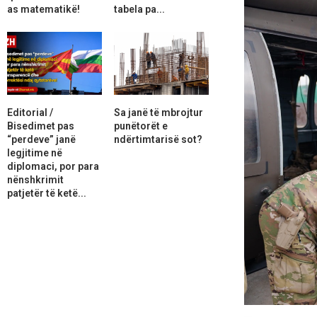
as matematikë!
tabela pa...
Editorial /
Sa janë të mbrojtur
Bisedimet pas
punëtorët e
“perdeve” janë
ndërtimtarisë sot?
legjitime në
diplomaci, por para
nënshkrimit
patjetër të ketë...