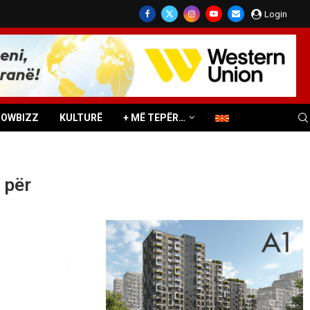
Login
HOWBIZZ
KULTURË
+ MË TEPËR…
 për