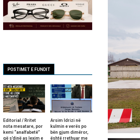
POSTIMET E FUNDIT
Editorial / Rritet
Arsim Idrizi në
nota mesatare, por
kulmin e verës po
kemi “analfabetë”
bën gjum dimëror,
që s’dinë as lexim e
është rrethuar me