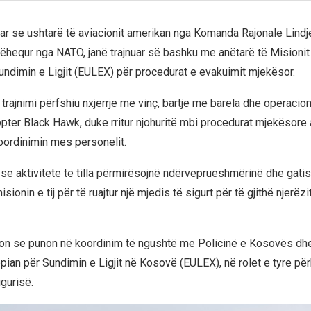
ar se ushtarë të aviacionit amerikan nga Komanda Rajonale Lindj
hëhequr nga NATO, janë trajnuar së bashku me anëtarë të Misionit
undimin e Ligjit (EULEX) për procedurat e evakuimit mjekësor.
trajnimi përfshiu nxjerrje me vinç, bartje me barela dhe operacio
opter Black Hawk, duke rritur njohuritë mbi procedurat mjekësore 
oordinimin mes personelit.
e aktivitete të tilla përmirësojnë ndërveprueshmërinë dhe gati
sionin e tij për të ruajtur një mjedis të sigurt për të gjithë njerëzi
on se punon në koordinim të ngushtë me Policinë e Kosovës dhe
pian për Sundimin e Ligjit në Kosovë (EULEX), në rolet e tyre pë
igurisë.