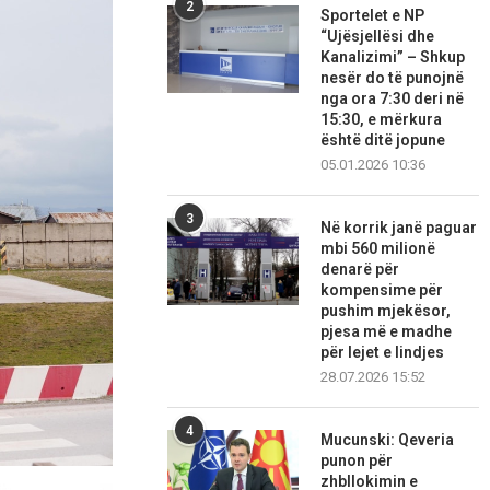
2
Sportelet e NP
“Ujësjellësi dhe
Kanalizimi” – Shkup
nesër do të punojnë
nga ora 7:30 deri në
15:30, e mërkura
është ditë jopune
05.01.2026 10:36
3
Në korrik janë paguar
mbi 560 milionë
denarë për
kompensime për
pushim mjekësor,
pjesa më e madhe
për lejet e lindjes
28.07.2026 15:52
4
Mucunski: Qeveria
punon për
zhbllokimin e