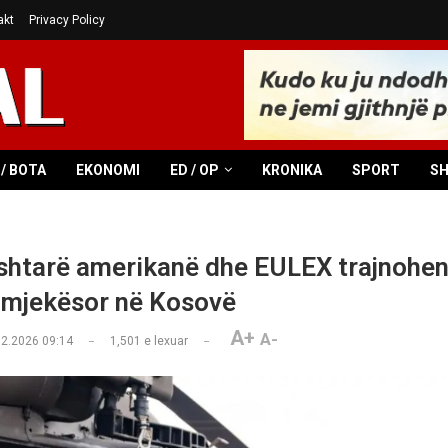
akt
Privacy Policy
/ BOTA
EKONOMI
ED / OP
KRONIKA
SPORT
S
htarë amerikanë dhe EULEX trajnohen
 mjekësor në Kosovë
A+
A-
02.2026 09:14
1,501
e lexuar