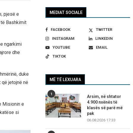
MEDIAT SOCIALE
e, pjesë e
 të Bashkimit
FACEBOOK
TWITTER
INSTAGRAM
LINKEDIN
ne ngarkimi
YOUTUBE
EMAIL
ajrore dhe
TIKTOK
shmërinë, duke
MË TË LEXUARA
t që jetojnë në
1
Arsim, në shtator
4.900 nxënës të
 Misionin e
klasës së parë më
rkatëse si
pak
06.08.2026 17:33