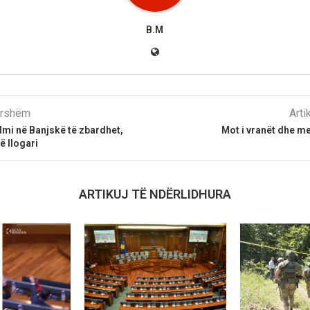
B.M
parshëm
Arti
mi në Banjskë të zbardhet,
Mot i vranët dhe me
ë llogari
ARTIKUJ TË NDËRLIDHURA