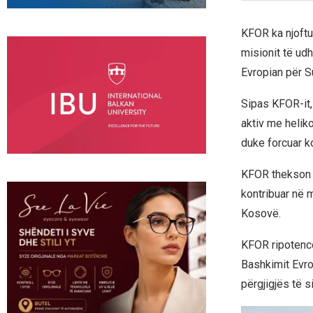
KFOR ka njoftu
misionit të ud
Evropian për S
Sipas KFOR-it, 
aktiv me helik
duke forcuar k
KFOR thekson s
kontribuar në mi
Kosovë.
KFOR ripotenc
Bashkimit Evro
përgjigjës të s