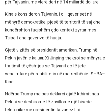
për Tajvanin, me vlerë deri në 14 miliardë dollarë.
Kina e konsideron Tajvanin, i cili qeveriset në
mënyrë demokratike, pjesë të territorit të saj dhe
kundërshton fuqishëm çdo kontakt zyrtar mes
Taipeit dhe qeverive të huaja.
Gjatë vizitës së presidentit amerikan, Trump në
Pekin javën e kaluar, Xi Jinping theksoi se mënyra e
trajtimit të çështjes së Tajvanit do të jetë
vendimtare për stabilitetin në marrëdhëniet SHBA–
Kinë.
Ndërsa Trump më pas deklaroi gjatë kthimit nga
Pekini se dëshironte të zhvillonte një bisedë
telefonike me presidentin tajvanez Lai.