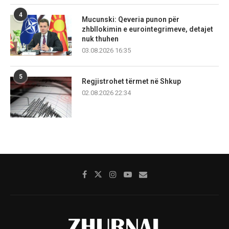
4
Mucunski: Qeveria punon për
zhbllokimin e eurointegrimeve, detajet
nuk thuhen
03.08.2026 16:35
5
Regjistrohet tërmet në Shkup
02.08.2026 22:34