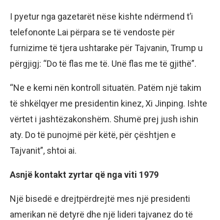
I pyetur nga gazetarët nëse kishte ndërmend t’i
telefononte Lai përpara se të vendoste për
furnizime të tjera ushtarake për Tajvanin, Trump u
përgjigj: “Do të flas me të. Unë flas me të gjithë”.
“Ne e kemi nën kontroll situatën. Patëm një takim
të shkëlqyer me presidentin kinez, Xi Jinping. Ishte
vërtet i jashtëzakonshëm. Shumë prej jush ishin
aty. Do të punojmë për këtë, për çështjen e
Tajvanit”, shtoi ai.
Asnjë kontakt zyrtar që nga viti 1979
Një bisedë e drejtpërdrejtë mes një presidenti
amerikan në detyrë dhe një lideri tajvanez do të