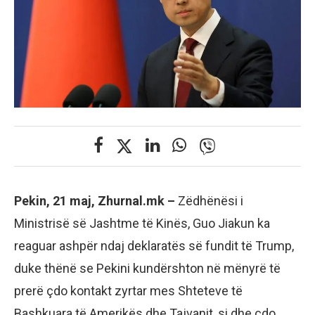
Pekin, 21 maj, Zhurnal.mk –
Zëdhënësi i
Ministrisë së Jashtme të Kinës, Guo Jiakun ka
reaguar ashpër ndaj deklaratës së fundit të Trump,
duke thënë se Pekini kundërshton në mënyrë të
prerë çdo kontakt zyrtar mes Shteteve të
Bashkuara të Amerikës dhe Tajvanit, si dhe çdo