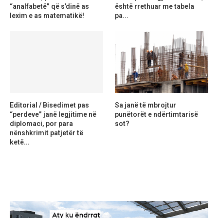
“analfabetë” që s’dinë as
është rrethuar me tabela
lexim e as matematikë!
pa...
Editorial / Bisedimet pas
Sa janë të mbrojtur
“perdeve” janë legjitime në
punëtorët e ndërtimtarisë
diplomaci, por para
sot?
nënshkrimit patjetër të
ketë...