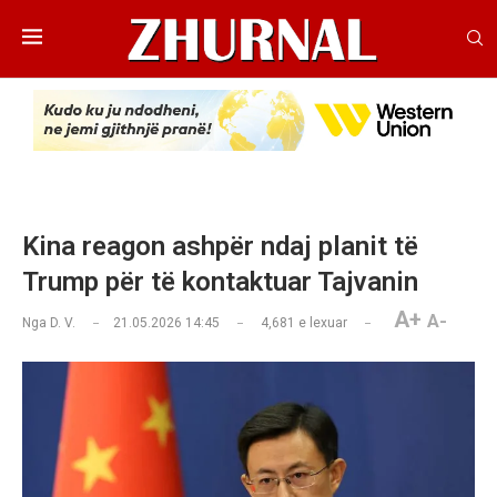
Kina reagon ashpër ndaj planit të
Trump për të kontaktuar Tajvanin
A+
A-
Nga
D. V.
21.05.2026 14:45
4,681
e lexuar