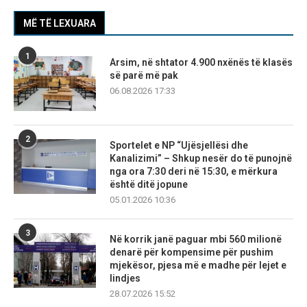
MË TË LEXUARA
1
Arsim, në shtator 4.900 nxënës të klasës
së parë më pak
06.08.2026 17:33
2
Sportelet e NP “Ujësjellësi dhe
Kanalizimi” – Shkup nesër do të punojnë
nga ora 7:30 deri në 15:30, e mërkura
është ditë jopune
05.01.2026 10:36
3
Në korrik janë paguar mbi 560 milionë
denarë për kompensime për pushim
mjekësor, pjesa më e madhe për lejet e
lindjes
28.07.2026 15:52