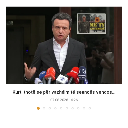
Kurti thotë se për vazhdim të seancës vendos...
07.08.2026 16:26