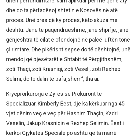
ditën përfundimtare, kam aplikuar për me qenë aty
dhe do ta përfaqësoj shtetin e Kosovës në atë
proces. Unë pres që ky proces, këto akuza me
dështu. Janë të paqëndrueshme, janë shpifje, janë
gënjeshtra të cilat e ofendojnë në palcë luftën tonë
çlirimtare. Dhe pikërisht sepse do të dështojnë, unë
mendoj që pjesëtarët e Shtabit të Përgjithshëm,
zoti Thaçi, zoti Krasniqi, zoti Veseli, zoti Rexhep
Selimi, do të dalin të pafajshëm”, tha ai.
Kryeprorkurorja e Zyrës së Prokurorit të
Specializuar, Kimberly Ëest, dje ka kërkuar nga 45
vjet dënim veç e veç për Hashim Thaçin, Kadri
Veselin, Jakup Krasniqin e Rexhep Selimin. Ëest i
kërkoi Gjykatës Speciale po ashtu që ta marrë