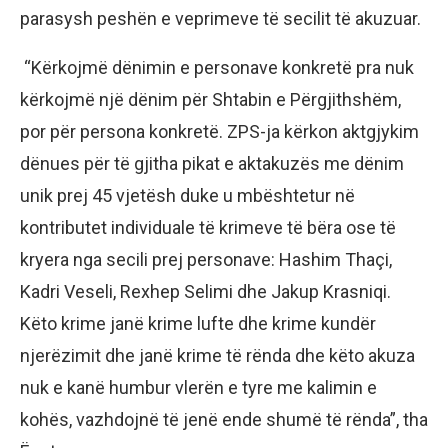
parasysh peshën e veprimeve të secilit të akuzuar.
“Kërkojmë dënimin e personave konkretë pra nuk
kërkojmë një dënim për Shtabin e Përgjithshëm,
por për persona konkretë. ZPS-ja kërkon aktgjykim
dënues për të gjitha pikat e aktakuzës me dënim
unik prej 45 vjetësh duke u mbështetur në
kontributet individuale të krimeve të bëra ose të
kryera nga secili prej personave: Hashim Thaçi,
Kadri Veseli, Rexhep Selimi dhe Jakup Krasniqi.
Këto krime janë krime lufte dhe krime kundër
njerëzimit dhe janë krime të rënda dhe këto akuza
nuk e kanë humbur vlerën e tyre me kalimin e
kohës, vazhdojnë të jenë ende shumë të rënda”, tha