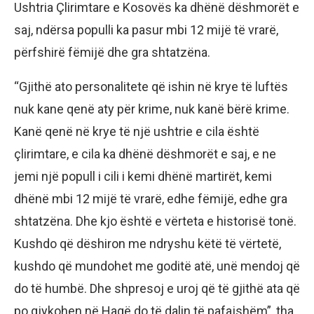
Ushtria Çlirimtare e Kosovës ka dhënë dëshmorët e
saj, ndërsa populli ka pasur mbi 12 mijë të vrarë,
përfshirë fëmijë dhe gra shtatzëna.
“Gjithë ato personalitete që ishin në krye të luftës
nuk kane qenë aty për krime, nuk kanë bërë krime.
Kanë qenë në krye të një ushtrie e cila është
çlirimtare, e cila ka dhënë dëshmorët e saj, e ne
jemi një popull i cili i kemi dhënë martirët, kemi
dhënë mbi 12 mijë të vrarë, edhe fëmijë, edhe gra
shtatzëna. Dhe kjo është e vërteta e historisë tonë.
Kushdo që dëshiron me ndryshu këtë të vërtetë,
kushdo që mundohet me goditë atë, unë mendoj që
do të humbë. Dhe shpresoj e uroj që të gjithë ata që
po gjykohen në Hagë do të dalin të pafajshëm”, tha