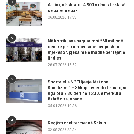
1
Arsim, në shtator 4.900 nxënës të klasës
së parë më pak
06.08.2026 17:33
2
Në korrik janë paguar mbi 560 milionë
denarë për kompensime për pushim
mjekësor, pjesa më e madhe për lejet e
lindjes
28.07.2026 15:52
3
Sportelet e NP “Ujësjellësi dhe
Kanalizimi” – Shkup nesër do të punojnë
nga ora 7:30 deri në 15:30, e mërkura
është ditë jopune
05.01.2026 10:36
4
Regjistrohet tërmet në Shkup
02.08.2026 22:34