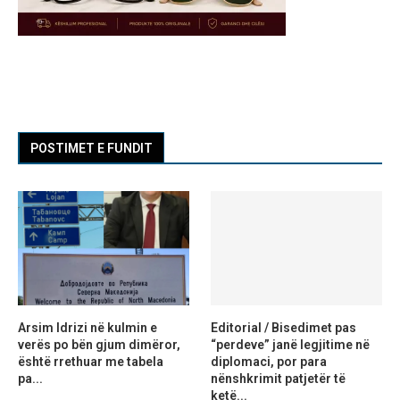
POSTIMET E FUNDIT
Arsim Idrizi në kulmin e
Editorial / Bisedimet pas
verës po bën gjum dimëror,
“perdeve” janë legjitime në
është rrethuar me tabela
diplomaci, por para
pa...
nënshkrimit patjetër të
ketë...