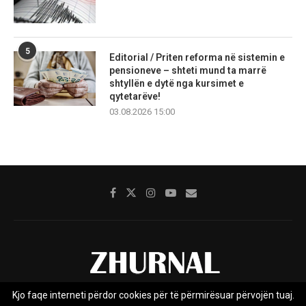
5
Editorial / Priten reforma në sistemin e
pensioneve – shteti mund ta marrë
shtyllën e dytë nga kursimet e
qytetarëve!
03.08.2026 15:00
Kjo faqe interneti përdor cookies për të përmirësuar përvojën tuaj.
Rreth nesh
Impresumi
Marketing
Kontakt