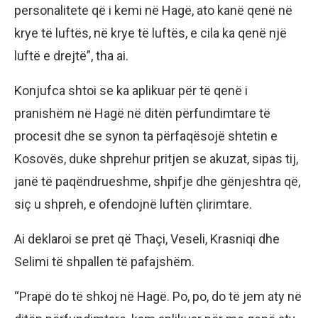
personalitete që i kemi në Hagë, ato kanë qenë në
krye të luftës, në krye të luftës, e cila ka qenë një
luftë e drejtë”, tha ai.
Konjufca shtoi se ka aplikuar për të qenë i
pranishëm në Hagë në ditën përfundimtare të
procesit dhe se synon ta përfaqësojë shtetin e
Kosovës, duke shprehur pritjen se akuzat, sipas tij,
janë të paqëndrueshme, shpifje dhe gënjeshtra që,
siç u shpreh, e ofendojnë luftën çlirimtare.
Ai deklaroi se pret që Thaçi, Veseli, Krasniqi dhe
Selimi të shpallen të pafajshëm.
“Prapë do të shkoj në Hagë. Po, po, do të jem aty në