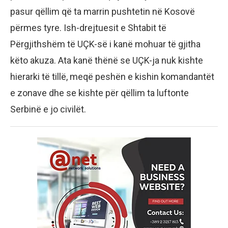
pasur qëllim që ta marrin pushtetin në Kosovë
përmes tyre. Ish-drejtuesit e Shtabit të
Përgjithshëm të UÇK-së i kanë mohuar të gjitha
këto akuza. Ata kanë thënë se UÇK-ja nuk kishte
hierarki të tillë, meqë peshën e kishin komandantët
e zonave dhe se kishte për qëllim ta luftonte
Serbinë e jo civilët.