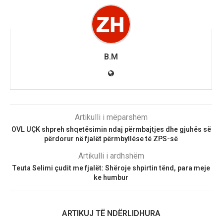
B.M
Artikulli i mëparshëm
OVL UÇK shpreh shqetësimin ndaj përmbajtjes dhe gjuhës së
përdorur në fjalët përmbyllëse të ZPS-së
Artikulli i ardhshëm
Teuta Selimi çudit me fjalët: Shëroje shpirtin tënd, para meje
ke humbur
ARTIKUJ TË NDËRLIDHURA