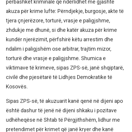
përbashkët kriminale që ndërlidhet me gjashtë
akuza për krime lufte: Përndjekje, burgosje, akte të
tjera çnjerëzore, torturë, vrasje e paligjshme,
zhdukje me dhunë, si dhe katër akuza për krime
kundër njerëzimit, përfshirë këtu arrestim dhe
ndalim i paligjshëm ose arbitrar, trajtim mizor,
torturë dhe vrasje e paligjshme. Shumica e
viktimave të krimeve, sipas ZPS-së, janë shqiptarë,
civilë dhe pjesëtarë të Lidhjes Demokratike të
Kosovës.
Sipas ZPS-së, të akuzuarit kanë qenë në dijeni apo
është dashur të jenë në dijeni shkaku i pozitave
udhëheqëse në Shtab të Përgjithshëm, lidhur me
pretendimet për krimet që janë kryer dhe kanë