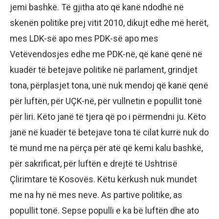
jemi bashkë. Të gjitha ato që kanë ndodhë në
skenën politike prej vitit 2010, dikujt edhe më herët,
mes LDK-së apo mes PDK-së apo mes
Vetëvendosjes edhe me PDK-në, që kanë qenë në
kuadër të betejave politike në parlament, grindjet
tona, përplasjet tona, unë nuk mendoj që kanë qenë
për luftën, për UÇK-në, për vullnetin e popullit tonë
për liri. Këto janë të tjera që po i përmendni ju. Këto
janë në kuadër të betejave tona të cilat kurrë nuk do
të mund me na përça për atë që kemi kalu bashkë,
për sakrificat, për luftën e drejtë të Ushtrisë
Çlirimtare të Kosovës. Këtu kërkush nuk mundet
me na hy në mes neve. As partive politike, as
popullit tonë. Sepse populli e ka bë luftën dhe ato