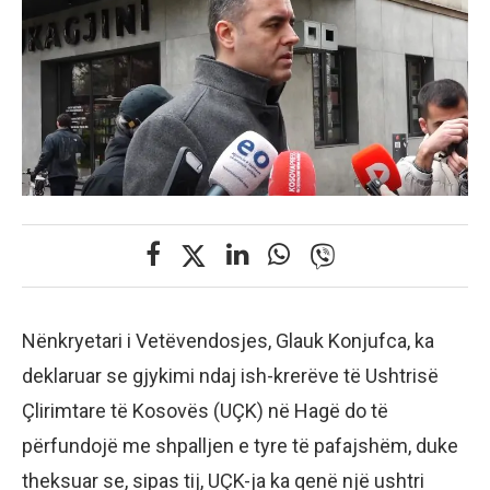
Nënkryetari i Vetëvendosjes, Glauk Konjufca, ka
deklaruar se gjykimi ndaj ish-krerëve të Ushtrisë
Çlirimtare të Kosovës (UÇK) në Hagë do të
përfundojë me shpalljen e tyre të pafajshëm, duke
theksuar se, sipas tij, UÇK-ja ka qenë një ushtri