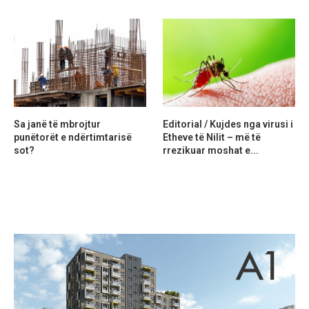
Sa janë të mbrojtur
Editorial / Kujdes nga virusi i
punëtorët e ndërtimtarisë
Etheve të Nilit – më të
sot?
rrezikuar moshat e...