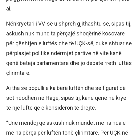
ai.
Nënkryetari i VV-së u shpreh gjithashtu se, sipas tij,
askush nuk mund ta përçajë shoqërinë kosovare
për çështjen e luftës dhe të UÇK-së, duke shtuar se
përplasjet politike ndërmjet partive në vite kanë
qenë beteja parlamentare dhe jo debate rreth luftës
çlirimtare.
Ai tha se populli e ka bërë luftën dhe se figurat që
sot ndodhen në Hagë, sipas tij, kanë qenë në krye
të një lufte që e konsideron të drejtë.
“Unë mendoj që askush nuk mundet me na nda e
me na përça për luftën tonë çlirimtare. Për UÇK-në