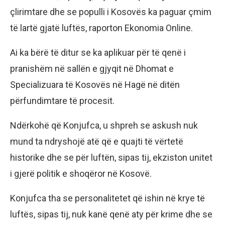
çlirimtare dhe se populli i Kosovës ka paguar çmim
të lartë gjatë luftës, raporton Ekonomia Online.
Ai ka bërë të ditur se ka aplikuar për të qenë i
pranishëm në sallën e gjyqit në Dhomat e
Specializuara të Kosovës në Hagë në ditën
përfundimtare të procesit.
Ndërkohë që Konjufca, u shpreh se askush nuk
mund ta ndryshojë atë që e quajti të vërtetë
historike dhe se për luftën, sipas tij, ekziston unitet
i gjerë politik e shoqëror në Kosovë.
Konjufca tha se personalitetet që ishin në krye të
luftës, sipas tij, nuk kanë qenë aty për krime dhe se