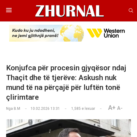
Konjufca për procesin gjyqësor ndaj
Thaçit dhe të tjerëve: Askush nuk
mund të na përçajë për luftën tonë
çlirimtare
A+
A-
Nga
B.M
10.02.2026 13:31
1,585
e lexuar