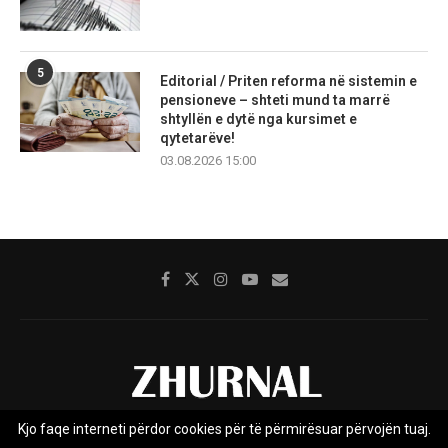
5
Editorial / Priten reforma në sistemin e
pensioneve – shteti mund ta marrë
shtyllën e dytë nga kursimet e
qytetarëve!
03.08.2026 15:00
Kjo faqe interneti përdor cookies për të përmirësuar përvojën tuaj.
Rreth nesh
Impresumi
Marketing
Kontakt