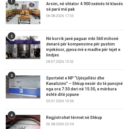
1
Arsim, në shtator 4.900 nxënës të klasës
së parë më pak
06.08.2026 17:33
2
Në korrik janë paguar mbi 560 milionë
denarë për kompensime për pushim
mjekësor, pjesa më e madhe për lejet e
lindjes
28.07.2026 15:52
3
Sportelet e NP “Ujësjellësi dhe
Kanalizimi” – Shkup nesër do të punojnë
nga ora 7:30 deri në 15:30, e mërkura
është ditë jopune
05.01.2026 10:36
4
Regjistrohet tërmet në Shkup
02.08.2026 22:34