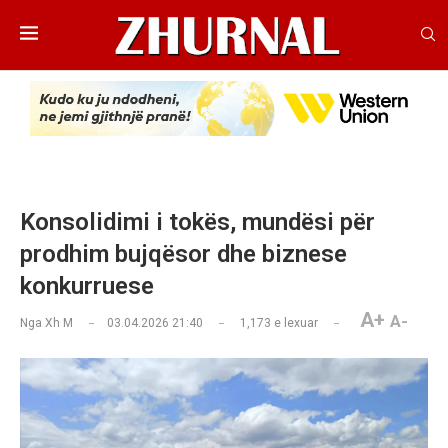
Konsolidimi i tokës, mundësi për
prodhim bujqësor dhe biznese
konkurruese
A+
A-
Nga
Xh M
03.04.2026 21:40
1,173
e lexuar