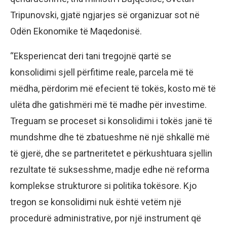
Tripunovski, gjatë ngjarjes së organizuar sot në
Odën Ekonomike të Maqedonisë.
“Eksperiencat deri tani tregojnë qartë se
konsolidimi sjell përfitime reale, parcela më të
mëdha, përdorim më efecient të tokës, kosto më të
ulëta dhe gatishmëri më të madhe për investime.
Treguam se proceset si konsolidimi i tokës janë të
mundshme dhe të zbatueshme në një shkallë më
të gjerë, dhe se partneritetet e përkushtuara sjellin
rezultate të suksesshme, madje edhe në reforma
komplekse strukturore si politika tokësore. Kjo
tregon se konsolidimi nuk është vetëm një
procedurë administrative, por një instrument që