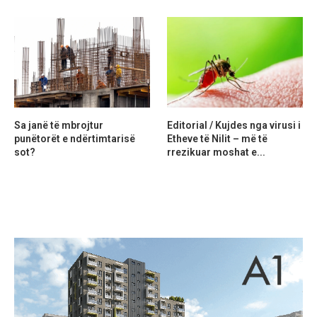
Sa janë të mbrojtur
Editorial / Kujdes nga virusi i
punëtorët e ndërtimtarisë
Etheve të Nilit – më të
sot?
rrezikuar moshat e...