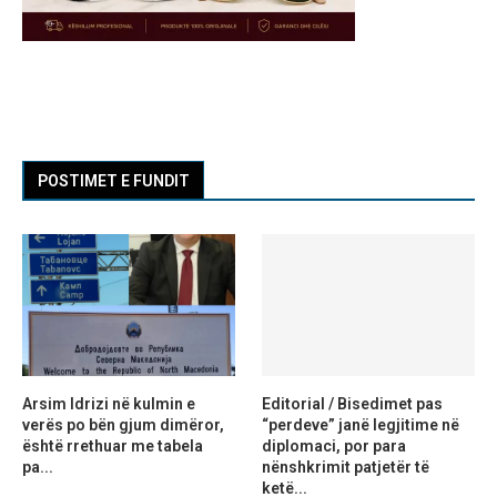
POSTIMET E FUNDIT
Arsim Idrizi në kulmin e
Editorial / Bisedimet pas
verës po bën gjum dimëror,
“perdeve” janë legjitime në
është rrethuar me tabela
diplomaci, por para
pa...
nënshkrimit patjetër të
ketë...