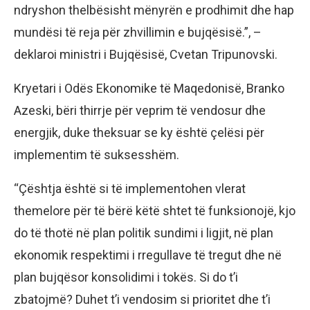
ndryshon thelbësisht mënyrën e prodhimit dhe hap
mundësi të reja për zhvillimin e bujqësisë.”, –
deklaroi ministri i Bujqësisë, Cvetan Tripunovski.
Kryetari i Odës Ekonomike të Maqedonisë, Branko
Azeski, bëri thirrje për veprim të vendosur dhe
energjik, duke theksuar se ky është çelësi për
implementim të suksesshëm.
“Çështja është si të implementohen vlerat
themelore për të bërë këtë shtet të funksionojë, kjo
do të thotë në plan politik sundimi i ligjit, në plan
ekonomik respektimi i rregullave të tregut dhe në
plan bujqësor konsolidimi i tokës. Si do t’i
zbatojmë? Duhet t’i vendosim si prioritet dhe t’i