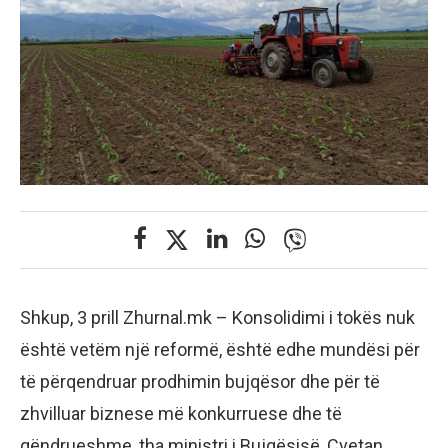
Shkup, 3 prill Zhurnal.mk – Konsolidimi i tokës nuk
është vetëm një reformë, është edhe mundësi për
të përqendruar prodhimin bujqësor dhe për të
zhvilluar biznese më konkurruese dhe të
qëndrueshme, tha ministri i Bujqësisë, Cvetan