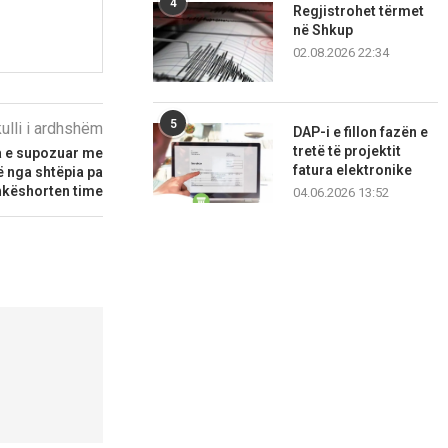
4
Regjistrohet tërmet
në Shkup
02.08.2026 22:34
5
kulli i ardhshëm
DAP-i e fillon fazën e
tretë të projektit
ta e supozuar me
fatura elektronike
ë nga shtëpia pa
këshorten time
04.06.2026 13:52