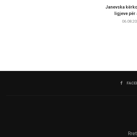
Janevska kërko
ligjeve për 
06.08.20
FACE
Rret