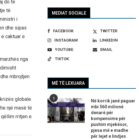
j do të
tje të
MEDIAT SOCIALE
nistri i
en dhe sipas
FACEBOOK
TWITTER
e e caktuar e
INSTAGRAM
LINKEDIN
YOUTUBE
EMAIL
ë marzhës nga
TIKTOK
hdimisht
 dhe mbrojtjen
MË TË LEXUARA
 krizës globale.
1
Në korrik janë paguar
mbi 560 milionë
he një masë të
denarë për
ëllim rritjen e
kompensime për
pushim mjekësor,
pjesa më e madhe
për lejet e lindjes