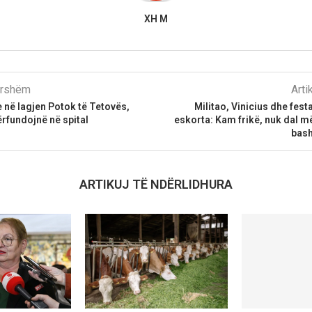
XH M
parshëm
Arti
e në lagjen Potok të Tetovës,
Militao, Vinicius dhe fes
rfundojnë në spital
eskorta: Kam frikë, nuk dal m
bash
ARTIKUJ TË NDËRLIDHURA