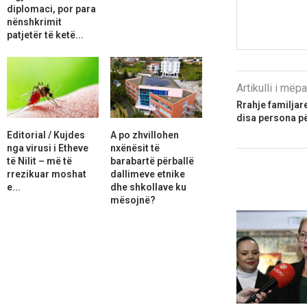
diplomaci, por para
nënshkrimit
patjetër të ketë...
Artikulli i më
Rrahje familjar
disa persona pë
Editorial / Kujdes
A po zhvillohen
nga virusi i Etheve
nxënësit të
të Nilit – më të
barabartë përballë
rrezikuar moshat
dallimeve etnike
e...
dhe shkollave ku
mësojnë?