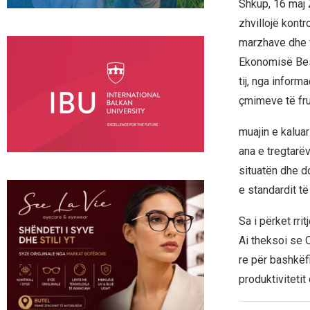
Shkup, 16 maj 
zhvillojë kontr
marzhave dhe f
Ekonomisë Besa
tij, nga inform
çmimeve të fr
muajin e kalua
ana e tregtarë
situatën dhe d
e standardit të
Sa i përket rri
Ai theksoi se 
re për bashkëf
produktivitetit