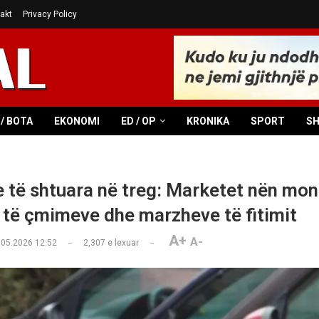
akt
Privacy Policy
/ BOTA
EKONOMI
ED / OP
KRONIKA
SPORT
S
e të shtuara në treg: Marketet nën mon
je të çmimeve dhe marzheve të fitimit
A+
A-
.05.2026 12:52
2,307
e lexuar