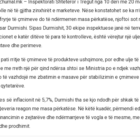
Zhurnal.mk – Inspektorati Shtetëror i Tregut nga 10 deri më 20 ma
olle në të gjitha zinxhirët e marketeve. Nëse konstatohet se ka rri
ryrje të çmimeve do të ndërmerren masa përkatëse, njoftoi sot mi
r Durmishi. Sipas Durmishit, 30 ekipe inspektuese janë në terr
acionet e katër ditëve të para të kontrolleve, është vërejtur një ulj
utave dhe perimeve.
r pati rritje të çmimeve të produkteve ushqimore, por edhe ulje t
ve me rreth një për qind ndërsa shtoi se Ministria po e ndjek vaz
o të vazhdojë me zbatimin e masave për stabilizimin e çmimeve
 qytetarëve.
tjes së inflacionit në 5,7%, Durmishi tha se kjo ndodh për shkak të
Qeveria reagon me masa përkatëse. Në këtë kuadër, përmendi ed
inancimin e zejtarëve dhe ndërmarrjeve të vogla e të mesme, me q
 dhe prodhimit.