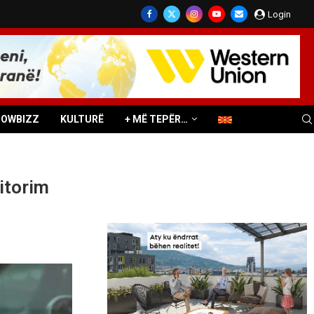
Login
HOWBIZZ
KULTURË
+ MË TEPËR…
itorim