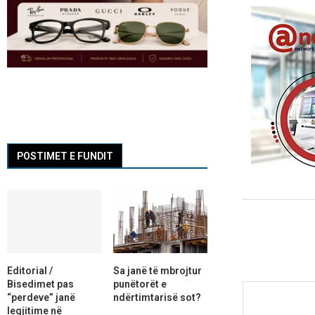
POSTIMET E FUNDIT
Editorial /
Sa janë të mbrojtur
Bisedimet pas
punëtorët e
“perdeve” janë
ndërtimtarisë sot?
legjitime në