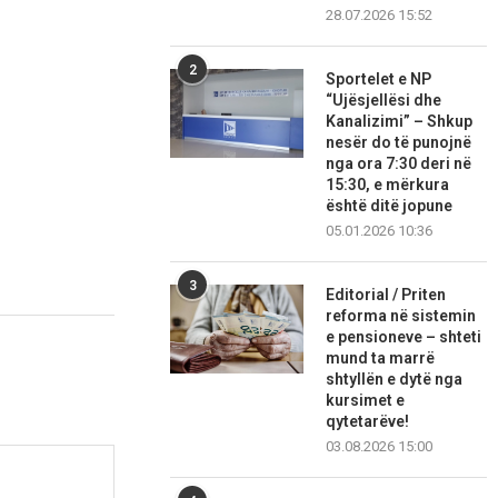
28.07.2026 15:52
2
Sportelet e NP
“Ujësjellësi dhe
Kanalizimi” – Shkup
nesër do të punojnë
nga ora 7:30 deri në
15:30, e mërkura
është ditë jopune
05.01.2026 10:36
3
Editorial / Priten
reforma në sistemin
e pensioneve – shteti
mund ta marrë
shtyllën e dytë nga
kursimet e
qytetarëve!
03.08.2026 15:00