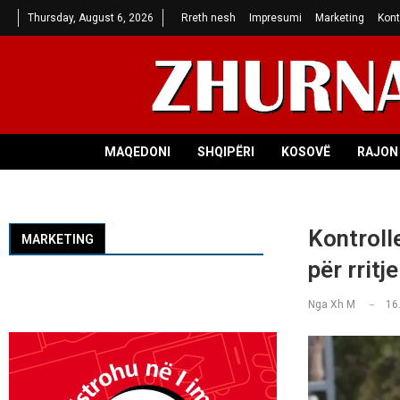
Thursday, August 6, 2026
Rreth nesh
Impresumi
Marketing
Kont
MAQEDONI
SHQIPËRI
KOSOVË
RAJON 
Kontroll
MARKETING
për rrit
Nga
Xh M
16