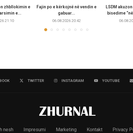
n zhbllokimin e
Fajin po e kërkojnë në vendin e
LSDM akuzon 
arsimin e...
gabuar...
bisedime “në
26 21:10
06.08.2026 20:42
06.08.2
BOOK
TWITTER
INSTAGRAM
YOUTUBE
h nesh
Impresumi
Marketing
Kontakt
Privacy P