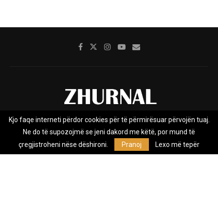
Kjo faqe interneti përdor cookies për të përmirësuar përvojën tuaj.
Rreth nesh
Impresumi
Marketing
Kontakt
Ne do të supozojmë se jeni dakord me këtë, por mund të
Privacy Policy
çregjistroheni nëse dëshironi.
Pranoj
Lexo më tepër
Zhurnal.mk është Agjenci e Lajmeve e pavarur, e themeluar në vitin
2009, që e mbulon Maqedoninë, Kosovën, Shqipërinë edhe lajmet
nga bota.
@2026 - All Right Reserved. Designed and Developed by
Anet.Com.Mk