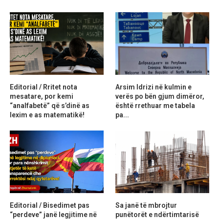
Editorial / Rritet nota
Arsim Idrizi në kulmin e
mesatare, por kemi
verës po bën gjum dimëror,
“analfabetë” që s’dinë as
është rrethuar me tabela
lexim e as matematikë!
pa...
Editorial / Bisedimet pas
Sa janë të mbrojtur
“perdeve” janë legjitime në
punëtorët e ndërtimtarisë