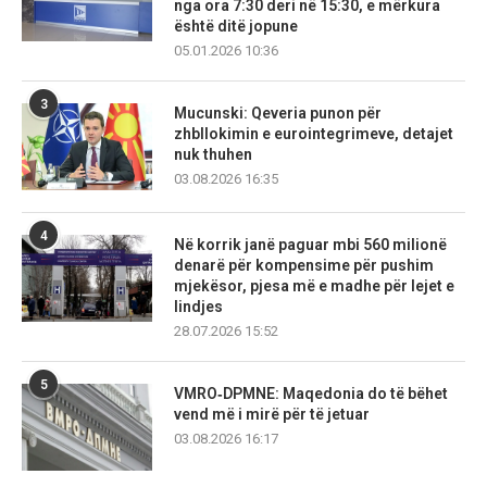
nga ora 7:30 deri në 15:30, e mërkura
është ditë jopune
05.01.2026 10:36
3
Mucunski: Qeveria punon për
zhbllokimin e eurointegrimeve, detajet
nuk thuhen
03.08.2026 16:35
4
Në korrik janë paguar mbi 560 milionë
denarë për kompensime për pushim
mjekësor, pjesa më e madhe për lejet e
lindjes
28.07.2026 15:52
5
VMRO‑DPMNE: Maqedonia do të bëhet
vend më i mirë për të jetuar
03.08.2026 16:17