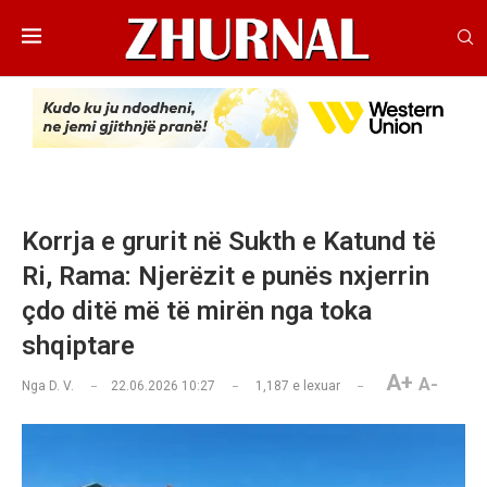
Korrja e grurit në Sukth e Katund të
Ri, Rama: Njerëzit e punës nxjerrin
çdo ditë më të mirën nga toka
shqiptare
A+
A-
Nga
D. V.
22.06.2026 10:27
1,187
e lexuar