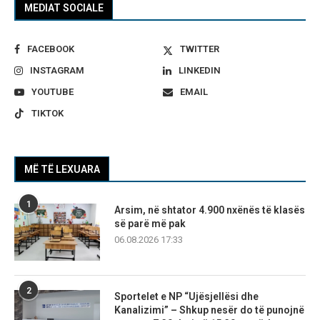
MEDIAT SOCIALE
FACEBOOK
TWITTER
INSTAGRAM
LINKEDIN
YOUTUBE
EMAIL
TIKTOK
MË TË LEXUARA
1
Arsim, në shtator 4.900 nxënës të klasës
së parë më pak
06.08.2026 17:33
2
Sportelet e NP “Ujësjellësi dhe
Kanalizimi” – Shkup nesër do të punojnë