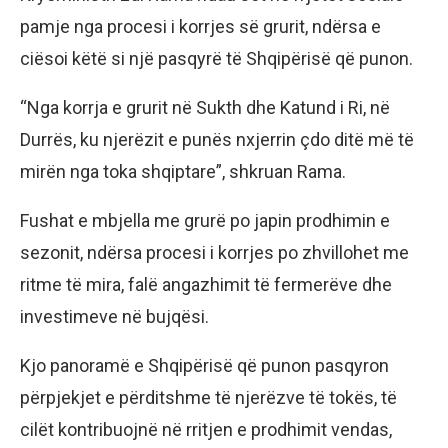
pamje nga procesi i korrjes së grurit, ndërsa e
ciësoi këtë si një pasqyrë të Shqipërisë që punon.
“Nga korrja e grurit në Sukth dhe Katund i Ri, në
Durrës, ku njerëzit e punës nxjerrin çdo ditë më të
mirën nga toka shqiptare”, shkruan Rama.
Fushat e mbjella me grurë po japin prodhimin e
sezonit, ndërsa procesi i korrjes po zhvillohet me
ritme të mira, falë angazhimit të fermerëve dhe
investimeve në bujqësi.
Kjo panoramë e Shqipërisë që punon pasqyron
përpjekjet e përditshme të njerëzve të tokës, të
cilët kontribuojnë në rritjen e prodhimit vendas,